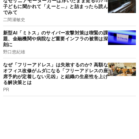
なぜリニアモーターカーは浮いたまま走るの?→
子どもに聞かれて「えーと...」と詰まったら読ん
でみて
二間瀬敏史
新型AI「ミトス」のサイバー攻撃対策は喫緊の課
題、金融機関や病院など重要インフラの被害は深
刻に
野口悠紀雄
なぜ「フリーアドレス」は失敗するのか? 高額な
オフィス改修がムダになる「フリーアドレスの座
席予約が定着しない元凶」と組織の生産性を上げ
る解決策とは
PR