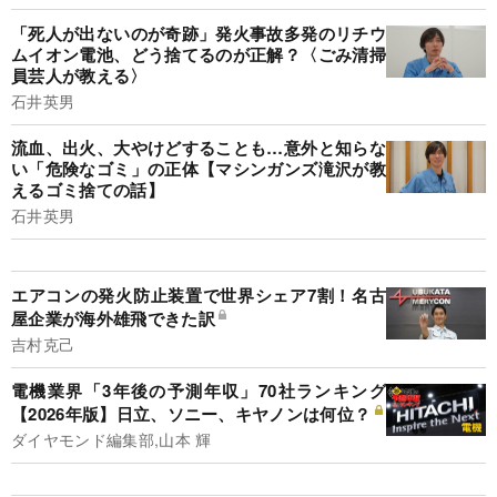
「死人が出ないのが奇跡」発火事故多発のリチウ
ムイオン電池、どう捨てるのが正解？〈ごみ清掃
員芸人が教える〉
石井英男
流血、出火、大やけどすることも…意外と知らな
い「危険なゴミ」の正体【マシンガンズ滝沢が教
えるゴミ捨ての話】
石井英男
エアコンの発火防止装置で世界シェア7割！名古
屋企業が海外雄飛できた訳
吉村克己
電機業界「3年後の予測年収」70社ランキング
【2026年版】日立、ソニー、キヤノンは何位？
ダイヤモンド編集部,山本 輝