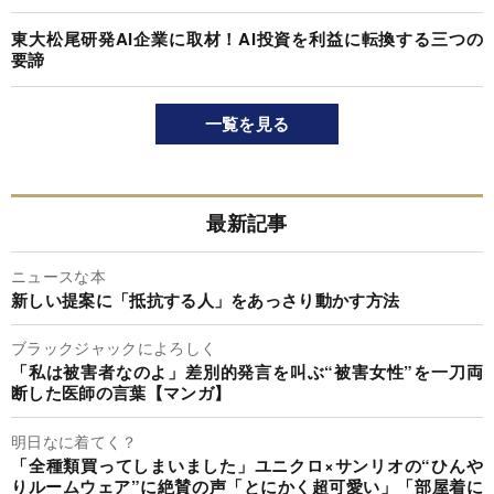
東大松尾研発AI企業に取材！AI投資を利益に転換する三つの
要諦
一覧を見る
最新記事
ニュースな本
新しい提案に「抵抗する人」をあっさり動かす方法
ブラックジャックによろしく
「私は被害者なのよ」差別的発言を叫ぶ“被害女性”を一刀両
断した医師の言葉【マンガ】
明日なに着てく？
「全種類買ってしまいました」ユニクロ×サンリオの“ひんや
りルームウェア”に絶賛の声「とにかく超可愛い」「部屋着に