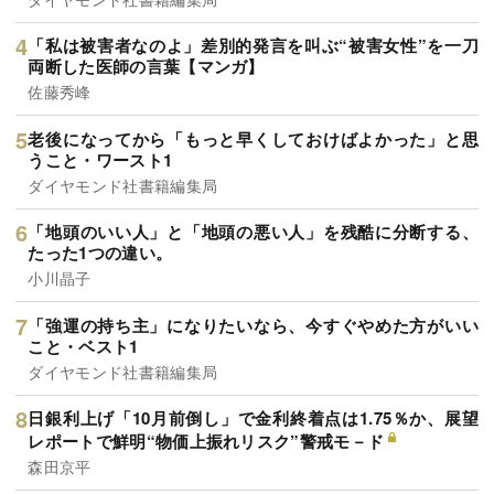
「私は被害者なのよ」差別的発言を叫ぶ“被害女性”を一刀
両断した医師の言葉【マンガ】
佐藤秀峰
老後になってから「もっと早くしておけばよかった」と思
うこと・ワースト1
ダイヤモンド社書籍編集局
「地頭のいい人」と「地頭の悪い人」を残酷に分断する、
たった1つの違い。
小川晶子
「強運の持ち主」になりたいなら、今すぐやめた方がいい
こと・ベスト1
ダイヤモンド社書籍編集局
日銀利上げ「10月前倒し」で金利終着点は1.75％か、展望
レポートで鮮明“物価上振れリスク”警戒モ－ド
森田京平