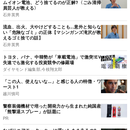
ムイオン電池、どう捨てるのが正解?〈ごみ清掃
員芸人が教える〉
石井英男
流血、出火、大やけどすることも...意外と知らな
い「危険なゴミ」の正体【マシンガンズ滝沢が教
えるゴミ捨ての話】
石井英男
トヨタ、パナ、中韓勢が「車載電池」で激突!EV
失速でも激化する投資競争の修羅場
ダイヤモンド編集部,今枝翔太郎
「この人、使えないな...」と感じる人の特徴・ワ
ースト1
越川慎司
警察装備機材で培った開発力から生まれた純国産
「熊撃退スプレー」が話題に
PR