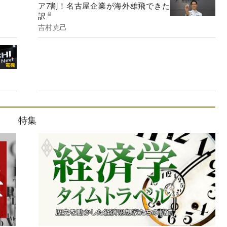
ア7割！名古屋企業が海外雄飛できた
訳
吉村克己
特集