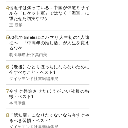
習近平は焦っている…中国が弾道ミサイ
ルを「ロケット軍」ではなく「海軍」に
撃たせた切実なワケ
王 彦麟
60代でtimeleszにハマり人生初の1人遠
征へ…「中高年の推し活」が人生を変え
るワケ
劇団雌猫,松下真由美
【老後】ひとりぼっちにならないために
今すべきこと・ベスト1
ダイヤモンド社書籍編集局
今すぐ昇進させたほうがいい社員の特
徴・ベスト1
本田淳也
「認知症」になりたくないなら今すぐや
るべき習慣・ベスト1
ダイヤモンド社書籍編集局