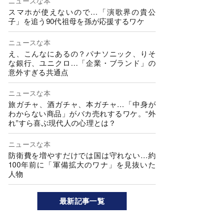
ニュースな本
スマホが使えないので…「演歌界の貴公
子」を追う90代祖母を孫が応援するワケ
ニュースな本
え、こんなにあるの？パナソニック、りそ
な銀行、ユニクロ…「企業・ブランド」の
意外すぎる共通点
ニュースな本
旅ガチャ、酒ガチャ、本ガチャ…「中身が
わからない商品」がバカ売れするワケ。“外
れ”すら喜ぶ現代人の心理とは？
ニュースな本
防衛費を増やすだけでは国は守れない…約
100年前に「軍備拡大のワナ」を見抜いた
人物
最新記事一覧