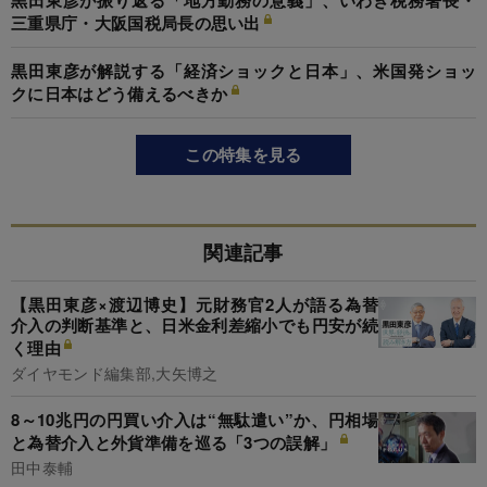
黒田東彦が振り返る「地方勤務の意義」、いわき税務署長・
三重県庁・大阪国税局長の思い出
黒田東彦が解説する「経済ショックと日本」、米国発ショッ
クに日本はどう備えるべきか
この特集を見る
関連記事
【黒田東彦×渡辺博史】元財務官2人が語る為替
介入の判断基準と、日米金利差縮小でも円安が続
く理由
ダイヤモンド編集部,大矢博之
8～10兆円の円買い介入は“無駄遣い”か、円相場
と為替介入と外貨準備を巡る「3つの誤解」
田中泰輔