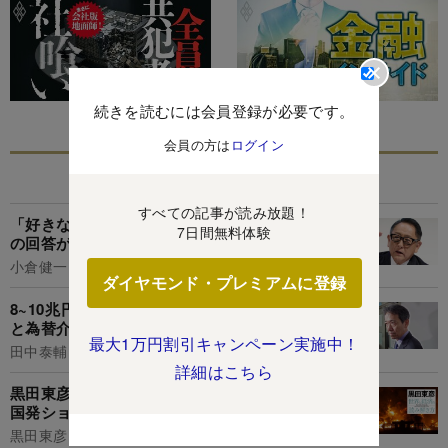
続きを読むには会員登録が必要です。
会員の方は
ログイン
あなたにおすすめ
すべての記事が読み放題！
「好きなことを仕事にしたい」若者への豊田章男
7日間無料体験
の回答が正論すぎて、ぐうの音も出なかった
小倉健一
ダイヤモンド・プレミアムに登録
8~10兆円の円買い介入は“無駄遣い”か、円相場
と為替介入と外貨準備を巡る「3つの誤解」
最大1万円割引キャンペーン実施中！
田中泰輔
詳細はこちら
黒田東彦が解説する「経済ショックと日本」、米
国発ショックに日本はどう備えるべきか
黒田東彦