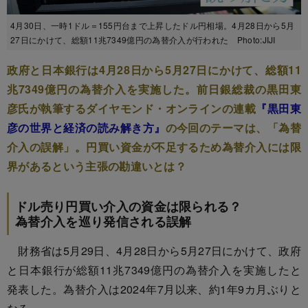
4月30日、一時1ドル＝155円台まで上昇したドル円相場。4月28日から5月
27日にかけて、総額11兆7349億円の為替介入が行われた Photo:JIJI
政府と日本銀行は4月28日から5月27日にかけて、総額11
兆7349億円の為替介入を実施した。前日銀総裁の黒田東
彦氏が執筆するダイヤモンド・オンラインの連載
『黒田東
彦の世界と経済の読み解き方』
の今回のテーマは、「為替
介入の誤解」。円買い資金が不足するため為替介入には限
界があるという主張の勘違いとは？
ドル売り円買い介入の資金は限られる？
為替介入を巡り発信される誤解
財務省は5月29日、4月28日から5月27日にかけて、政府
と日本銀行が総額11兆7349億円の為替介入を実施したと
発表した。為替介入は2024年7月以来、約1年9カ月ぶりと