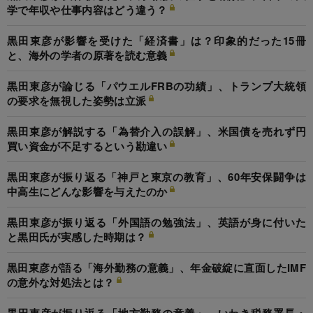
学で年収や仕事内容はどう違う？
黒田東彦が影響を受けた「経済書」は？印象的だった15冊
と、海外の学者の原著を読む意義
黒田東彦が論じる「パウエルFRBの功績」、トランプ大統領
の要求を無視した姿勢は立派
黒田東彦が解説する「為替介入の誤解」、米国債を売れず円
買い資金が不足するという勘違い
黒田東彦が振り返る「神戸と東京の教育」、60年安保闘争は
中高生にどんな影響を与えたのか
黒田東彦が振り返る「外国語の勉強法」、英語が身に付いた
と黒田氏が実感した時期は？
黒田東彦が語る「海外勤務の意義」、年金破綻に直面したIMF
の意外な対処法とは？