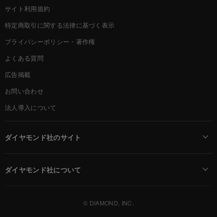
サイト利用規約
特定商取引に関する法律に基づく表示
プライバシーポリシー・著作権
よくある質問
広告掲載
お問い合わせ
法人導入について
ダイヤモンド社のサイト
Diamond Online(English)
ダイヤモンド社について
週刊ダイヤモンド
ダイヤモンド社TOP
DIAMONDハーバード・ビジネス・レビュー
© DIAMOND, INC.
会社概要
ダイヤモンドZAi（デジタル版）