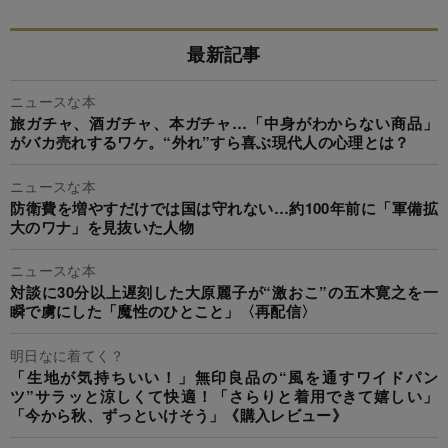
最新記事
ニュースな本
旅ガチャ、酒ガチャ、本ガチャ…「中身がわからない商品」
がバカ売れするワケ。“外れ”すら喜ぶ現代人の心理とは？
ニュースな本
防衛費を増やすだけでは国は守れない…約100年前に「軍備拡
大のワナ」を見抜いた人物
ニュースな本
対談に30分以上遅刻した大原麗子が“激おこ”の五木寛之を一
瞬で虜にした「魔性のひとこと」〈再配信〉
明日なに着てく？
「生地が気持ちいい！」無印良品の“風を通すワイドパン
ツ”サラッと涼しくて快適！「さらりと着用できて嬉しい」
「今から秋、ずっといけそう」《購入レビュー》