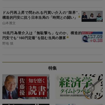
ドル円再上昇で問われる円買い介入の“限界”、
構造的円安に抗う日本当局の「時間との闘い」
山本雅文
10兆円為替介入は「無駄撃ち」なのか、構造的
円安でも“160円定着”を阻む当局の勝算
野地 慎
特集