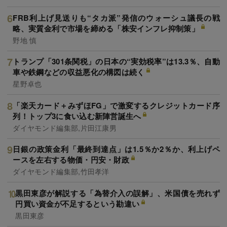
FRB利上げ見送りも“タカ派”発信のウォーシュ議長の戦
略、実質金利で市場を締める「株安インフレ抑制策」
野地 慎
トランプ「301条関税」の日本の“実効税率”は13.3％、自動
車や鉄鋼などの収益悪化の構図は続く
星野卓也
「楽天カード＋みずほFG」で激変するクレジットカード序
列！トップ3に食い込む新陣営誕生へ
ダイヤモンド編集部,片田江康男
日銀の政策金利「最終到達点」は1.5％か2％か、利上げペ
ースを左右する物価・円安・財政
ダイヤモンド編集部,竹田孝洋
黒田東彦が解説する「為替介入の誤解」、米国債を売れず
円買い資金が不足するという勘違い
黒田東彦