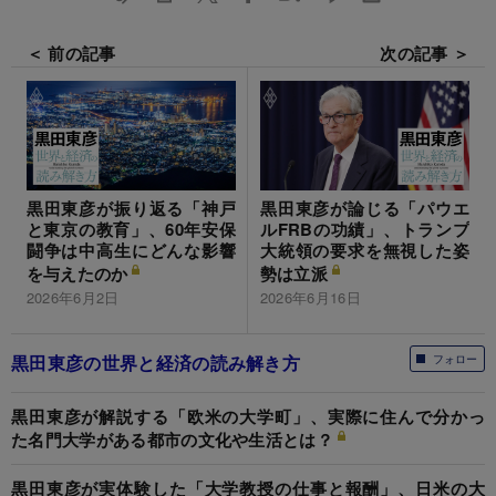
＜ 前の記事
次の記事 ＞
黒田東彦が振り返る「神戸
黒田東彦が論じる「パウエ
と東京の教育」、60年安保
ルFRBの功績」、トランプ
闘争は中高生にどんな影響
大統領の要求を無視した姿
を与えたのか
勢は立派
2026年6月2日
2026年6月16日
黒田東彦の世界と経済の読み解き方
フォロー
黒田東彦が解説する「欧米の大学町」、実際に住んで分かっ
た名門大学がある都市の文化や生活とは？
黒田東彦が実体験した「大学教授の仕事と報酬」、日米の大