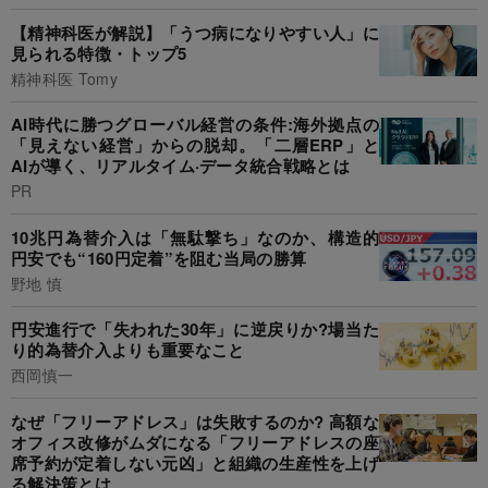
【精神科医が解説】「うつ病になりやすい人」に
見られる特徴・トップ5
精神科医 Tomy
AI時代に勝つグローバル経営の条件:海外拠点の
「見えない経営」からの脱却。「二層ERP」と
AIが導く、リアルタイム·データ統合戦略とは
PR
10兆円為替介入は「無駄撃ち」なのか、構造的
円安でも“160円定着”を阻む当局の勝算
野地 慎
円安進行で「失われた30年」に逆戻りか?場当た
り的為替介入よりも重要なこと
西岡慎一
なぜ「フリーアドレス」は失敗するのか? 高額な
オフィス改修がムダになる「フリーアドレスの座
席予約が定着しない元凶」と組織の生産性を上げ
る解決策とは