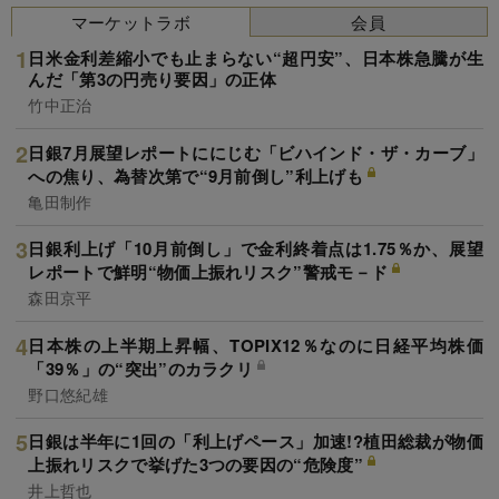
マーケットラボ
会員
日米金利差縮小でも止まらない“超円安”、日本株急騰が生
んだ「第3の円売り要因」の正体
竹中正治
日銀7月展望レポートににじむ「ビハインド・ザ・カーブ」
への焦り、為替次第で“9月前倒し”利上げも
亀田制作
日銀利上げ「10月前倒し」で金利終着点は1.75％か、展望
レポートで鮮明“物価上振れリスク”警戒モ－ド
森田京平
日本株の上半期上昇幅、TOPIX12％なのに日経平均株価
「39％」の“突出”のカラクリ
野口悠紀雄
日銀は半年に1回の「利上げペース」加速!?植田総裁が物価
上振れリスクで挙げた3つの要因の“危険度”
井上哲也