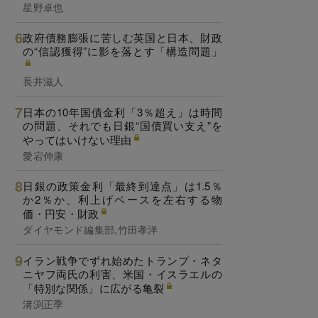
星野卓也
政府債務膨張に苦しむ英国と日本、財政
の“信認獲得”に影を落とす「構造問題」
長井滋人
日本の10年国債金利「3％超え」は時間
の問題、それでも日銀“国債買い支え”を
やってはいけない理由
愛宕伸康
日銀の政策金利「最終到達点」は1.5％
か2％か、利上げペースを左右する物
価・円安・財政
ダイヤモンド編集部,竹田孝洋
イラン戦争でずれ始めたトランプ・ネタ
ニヤフ両氏の利害、米国・イスラエルの
「特別な関係」に広がる亀裂
溝渕正季