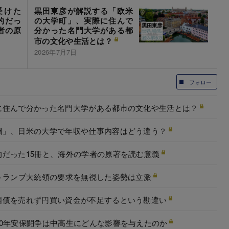
受けた
黒田東彦が解説する「欧米
的だっ
の大学町」、実際に住んで
者の原
分かった名門大学がある都
市の文化や生活とは？
2026年7月7日
フォロー
に住んで分かった名門大学がある都市の文化や生活とは？
酬」、日米の大学で年収や仕事内容はどう違う？
だった15冊と、海外の学者の原著を読む意義
トランプ大統領の要求を無視した姿勢は立派
国債を売れず円買い資金が不足するという勘違い
0年安保闘争は中高生にどんな影響を与えたのか