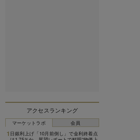
アクセスランキング
マーケットラボ
会員
日銀利上げ「10月前倒し」で金利終着点
は1.75％か、展望レポートで鮮明“物価上