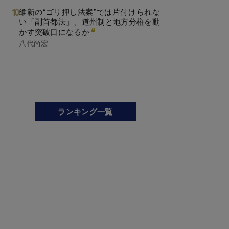
維新の“ゴリ押し法案”では片付けられな
い「副首都法」、道州制と地方分権を動
かす突破口になるか
八代尚宏
ランキング一覧