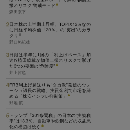
振れリスク”警戒モ－ド
森田京平
日本株の上半期上昇幅、TOPIX12％なの
に日経平均株価「39％」の“突出”のカラ
クリ
野口悠紀雄
日銀は半年に1回の「利上げペース」加
速!?植田総裁が物価上振れリスクで挙げ
た3つの要因の“危険度”
井上哲也
FRB利上げ見送りも“タカ派”発信のウォ
ーシュ議長の戦略、実質金利で市場を締
める「株安インフレ抑制策」
野地 慎
トランプ「301条関税」の日本の“実効税
率”は13.3％、自動車や鉄鋼などの収益悪
化の構図は続く