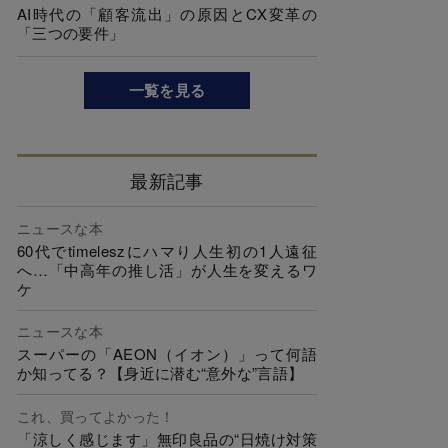
AI時代の「顧客流出」の原因とCX変革の
「三つの要件」
一覧を見る
最新記事
ニュースな本
60代でtimeleszにハマり人生初の1人遠征
へ…「中高年の推し活」が人生を変えるワ
ケ
ニュースな本
スーパーの「AEON（イオン）」って何語
か知ってる？【身近に潜む“意外な”言語】
これ、買ってよかった！
「涼しく感じます」無印良品の“日焼け対策