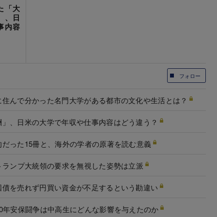
た「大
」、日
事内容
フォロー
に住んで分かった名門大学がある都市の文化や生活とは？
酬」、日米の大学で年収や仕事内容はどう違う？
だった15冊と、海外の学者の原著を読む意義
トランプ大統領の要求を無視した姿勢は立派
国債を売れず円買い資金が不足するという勘違い
0年安保闘争は中高生にどんな影響を与えたのか