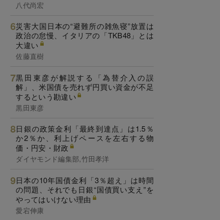
八代尚宏
災害大国日本の“避難所の雑魚寝”放置は
政治の怠慢、イタリアの「TKB48」とは
大違い
佐藤直樹
黒田東彦が解説する「為替介入の誤
解」、米国債を売れず円買い資金が不足
するという勘違い
黒田東彦
日銀の政策金利「最終到達点」は1.5％
か2％か、利上げペースを左右する物
価・円安・財政
ダイヤモンド編集部,竹田孝洋
日本の10年国債金利「3％超え」は時間
の問題、それでも日銀“国債買い支え”を
やってはいけない理由
愛宕伸康