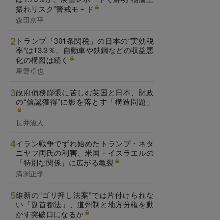
振れリスク”警戒モ－ド
森田京平
トランプ「301条関税」の日本の“実効税
率”は13.3％、自動車や鉄鋼などの収益悪
化の構図は続く
星野卓也
政府債務膨張に苦しむ英国と日本、財政
の“信認獲得”に影を落とす「構造問題」
長井滋人
イラン戦争でずれ始めたトランプ・ネタ
ニヤフ両氏の利害、米国・イスラエルの
「特別な関係」に広がる亀裂
溝渕正季
維新の“ゴリ押し法案”では片付けられな
い「副首都法」、道州制と地方分権を動
かす突破口になるか