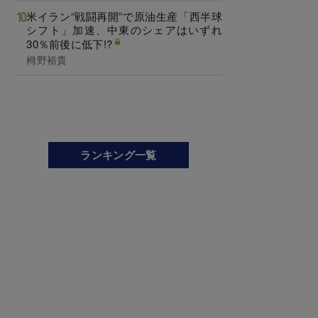
米イラン“戦闘再開”で原油生産「西半球
シフト」加速、中東のシェアはいずれ
30％前後に低下!?
栂野裕貴
ランキング一覧