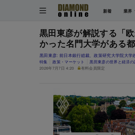
新着
業界
黒田東彦が解説する「欧
かった名門大学がある都
黒田東彦:
前日本銀行総裁、政策研究大学院大学
特集
政策・マーケット
黒田東彦の世界と経済の
2026年7月7日 4:20
有料会員限定