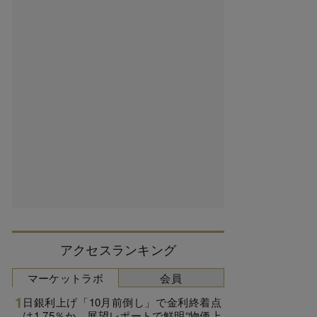
アクセスランキング
マーケットラボ
会員
日銀利上げ「10月前倒し」で金利終着点
は1.75％か、展望レポートで鮮明“物価上