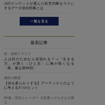
JVCケンウッドが選んだ経営判断をラクに
するデータ統合戦略とは
一覧を見る
最新記事
続・続朝ドライフ
人は何のためなら頑張れる？→「生きる
力」が湧く〈ひと言〉に胸が熱くなる
〈風、薫る第94回〉
感性の教室
【頭を柔らかくする】アーティストのよう
に考える3つのヒント
89歳、現役トレーダー 大富豪シゲルさんの教
え