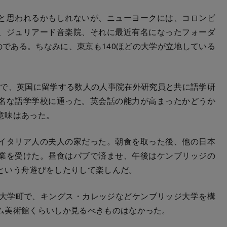
と思われるかもしれないが、ニューヨークには、コロンビ
、ジュリアード音楽院、それに最近有名になったフォーダ
のである。ちなみに、東京も140ほどの大学が立地している
まで、英国に留学する数人の人事院在外研究員と共に語学研
名な語学学校に通った。英会話の能力が高まったかどうか
意味はあった。
イタリア人の夫人の家だった。朝食を取った後、他の日本
業を受けた。昼食はパブで済ませ、午後はケンブリッジの
という舟遊びをしたりして楽しんだ。
大学町で、キングス・カレッジなどケンブリッジ大学を構
ム美術館くらいしか見るべきものはなかった。