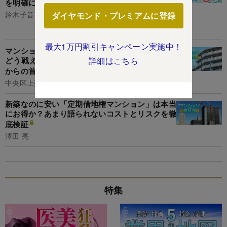
を明確にすべき理由
鈴木子音
ダイヤモンド・プレミアムに登録
最大1万円割引キャンペーン実施中！
マンション異次元市況で「非パワーカップル」は
どう戦えば？一般人が実現できる！3000万円台
詳細はこちら
からの首都圏マンション購入法【前編】
中央区上落合
新築なのに安い「定期借地権マンション」は本当
にお得か？あまり語られないコストとリスクを徹
底検証
澤田 亮
特集