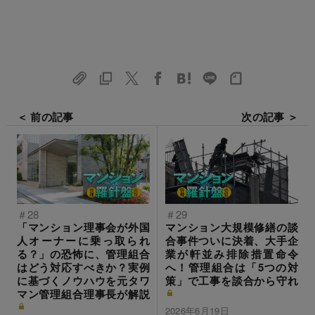
＜ 前の記事
次の記事 ＞
＃28
＃29
「マンション理事会が外国
マンション大規模修繕の談
人オーナーに乗っ取られ
合事件ついに決着、大手企
る？」の恐怖に、管理組合
業が軒並み排除措置命令
はどう対応すべきか？実例
へ！管理組合は「5つの対
に基づくノウハウを元タワ
策」で工事を談合から守れ
マン管理組合理事長が解説
2026年6月19日