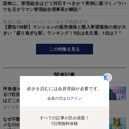
恐怖に、管理組合はどう対応すべきか？実例に基づくノウハ
ウを元タワマン管理組合理事長が解説
本当に強いマンションランキング2026＃11
【愛知138駅】マンションの販売価格と購入希望価格の差が大
きい「盛り過ぎな駅」ランキング！5位は名古屋、1位は？
この特集を見る
関連記事
続きを読むには会員登録が必要です。
坪単価1000万円は当たり前、今後はさらに上が
る!?狂乱の「マンション売買相場」が行き着く先
会員の方は
ログイン
はどこか
ダイヤモンド編集部,鈴木洋子
すべての記事が読み放題！
なぜ不動産投資で「お買い得」物件を探すのはダ
7日間無料体験
メなのか？「自分にとって適切な物件」の評価軸