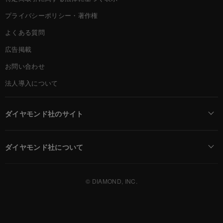
プライバシーポリシー・著作権
よくある質問
広告掲載
お問い合わせ
法人導入について
ダイヤモンド社のサイト
Diamond Online(English)
ダイヤモンド社について
週刊ダイヤモンド
ダイヤモンド社TOP
DIAMONDハーバード・ビジネス・レビュー
© DIAMOND, INC.
会社概要
ダイヤモンドZAi（デジタル版）
採用情報
書籍オンライン
お知らせ
ザイ・オンライン