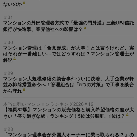
ないのか
＃31
マンションの外部管理者方式で「最強の門外漢」三菱UFJ信託
銀行が快進撃、業界他社への影響は？
＃30
マンション管理は「合意形成」が大事！とは言うけれど、実
はそれが一番難しい…ではどうすれば？マンション管理士が
解説
＃29
マンション大規模修繕の談合事件ついに決着、大手企業が軒
並み排除措置命令へ！管理組合は「5つの対策」で工事を談合
から守れ
本当に強いマンションランキング2026＃12
【福岡82駅】マンションの販売価格と購入希望価格の差が大
きい「盛り過ぎな駅」ランキング！5位は呉服町、1位は？
＃28
「マンション理事会が外国人オーナーに乗っ取られる？」の