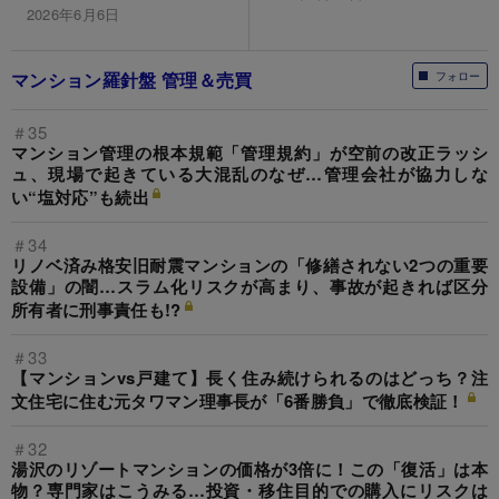
2026年6月6日
マンション羅針盤 管理＆売買
フォロー
＃35
マンション管理の根本規範「管理規約」が空前の改正ラッシ
ュ、現場で起きている大混乱のなぜ…管理会社が協力しな
い“塩対応”も続出
＃34
リノベ済み格安旧耐震マンションの「修繕されない2つの重要
設備」の闇…スラム化リスクが高まり、事故が起きれば区分
所有者に刑事責任も!?
＃33
【マンションvs戸建て】長く住み続けられるのはどっち？注
文住宅に住む元タワマン理事長が「6番勝負」で徹底検証！
＃32
湯沢のリゾートマンションの価格が3倍に！この「復活」は本
物？専門家はこうみる…投資・移住目的での購入にリスクは