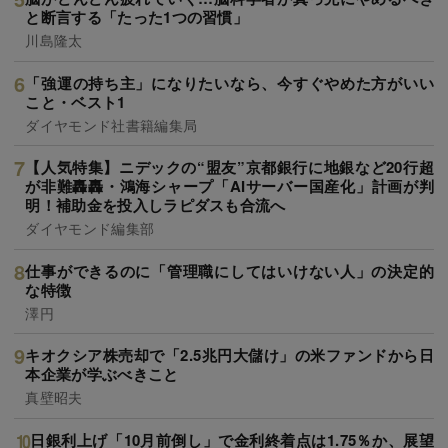
と断言する「たった1つの習慣」
川島隆太
「強運の持ち主」になりたいなら、今すぐやめた方がいい
こと・ベスト1
ダイヤモンド社書籍編集局
【人気特集】ニデックの“盟友”京都銀行に地銀など20行超
が非難轟轟・鴻海シャープ「AIサーバー国産化」計画が判
明！補助金を投入しラピダスも合流へ
ダイヤモンド編集部
仕事ができるのに「管理職にしてはいけない人」の決定的
な特徴
澤円
キオクシア株売却で「2.5兆円大儲け」の米ファンドから日
本企業が学ぶべきこと
真壁昭夫
日銀利上げ「10月前倒し」で金利終着点は1.75％か、展望