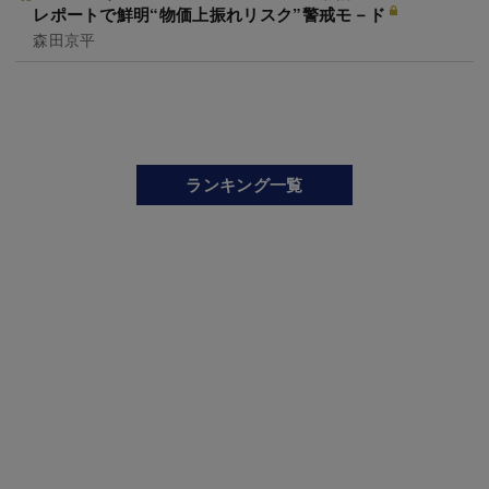
レポートで鮮明“物価上振れリスク”警戒モ－ド
森田京平
ランキング一覧