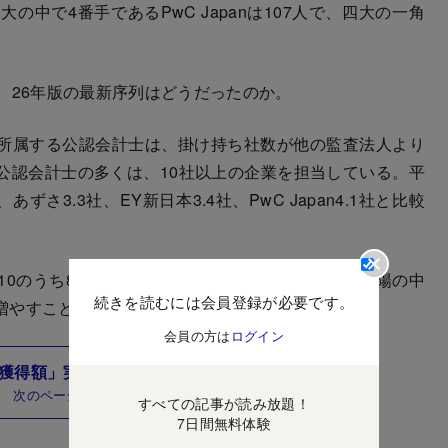
の中で4番手であるPwC Japanは107人で、四大の一角
、26年版の最新序列はどうだったのか。
所属する公認会計士は、掛け持ち社数が他の監査法人より
公認会計士の多くは、10社以上の企業を担当している。平
ずさ3.3社、EY新日本3.4社、PwC Japan4.1社と比較
0のうち8人が掛け持ち社数は10社以上だった。太陽の中
続きを読むには会員登録が必要です。
増やすことが定石だといえそうだ。
会員の方は
ログイン
酬獲得額」実名＆実額ランキングはこちら！
次のページ
すべての記事が読み放題！
7日間無料体験