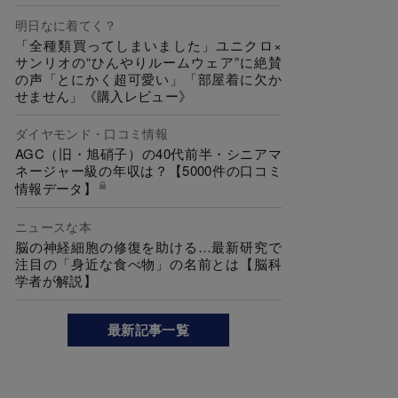
明日なに着てく？
「全種類買ってしまいました」ユニクロ×
サンリオの“ひんやりルームウェア”に絶賛
の声「とにかく超可愛い」「部屋着に欠か
せません」《購入レビュー》
ダイヤモンド・口コミ情報
AGC（旧・旭硝子）の40代前半・シニアマ
ネージャー級の年収は？【5000件の口コミ
情報データ】
ニュースな本
脳の神経細胞の修復を助ける…最新研究で
注目の「身近な食べ物」の名前とは【脳科
学者が解説】
最新記事一覧