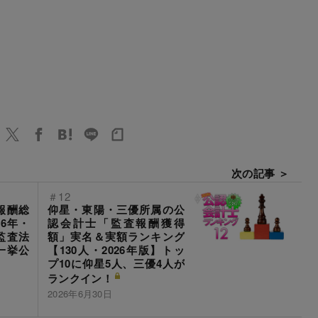
次の記事 ＞
＃12
報酬総
仰星・東陽・三優所属の公
6年・
認会計士「監査報酬獲得
監査法
額」実名＆実額ランキング
一挙公
【130人・2026年版】トッ
プ10に仰星5人、三優4人が
ランクイン！
2026年6月30日