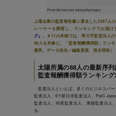
Photo:Muhammad Aqib/gettyimages
上場企業の監査報告書に署名した2387人
レーヤーを調査し、ランキングでお届け
グ』
。＃11の本稿では、準大手監査法人
88人を対象に、「監査報酬獲得額」ラン
康男、データ担当／編集委員 清水理裕）
太陽所属の88人の最新序列
監査報酬獲得額ランキング2
監査法人といえば、多くのビジネスパー
監査法人、EY新日本監査法人、PwC J
監査法人、仰星監査法人、東陽監査法人
る。