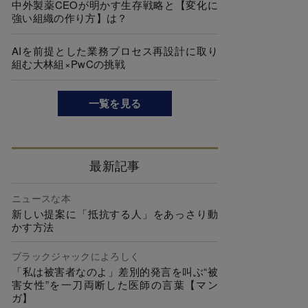
中外製薬CEOが明かす生存戦略と【変化に
強い組織の作り方】は？
AIを前提とした業務プロセス再設計に取り
組む大林組×PwCの挑戦
一覧を見る
最新記事
ニュースな本
新しい提案に「抵抗する人」をあっさり動
かす方法
ブラックジャックによろしく
「私は被害者なのよ」差別的発言を叫ぶ“被
害女性”を一刀両断した医師の言葉【マン
ガ】