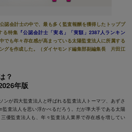
の公認会計士の中で、最も多く監査報酬を獲得したトッププ
する特集
『公認会計士「実名」「実額」2387人ランキン
の中でも年々存在感が高まっている太陽監査法人に所属する
キングを作成した。（ダイヤモンド編集部副編集長 片田江
は？
026年版
ソンが四大監査法人と呼ばれる監査法人トーマツ、あずさ
apan監査法人を思い浮かべるだろう。だが準大手である太陽
、三優監査法人も、年々監査法人業界で存在感を増してい