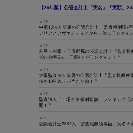
【26年版】公認会計士「実名」「実額」23
＃13
中堅15法人所属の公認会計士「監査報酬獲得額
アリアとアヴァンティアから上位にランクイ
＃12
仰星・東陽・三優所属の公認会計士「監査報酬
10に仰星5人、三優4人がランクイン！
＃11
太陽監査法人所属の公認会計士「監査報酬獲得
持ち10社以上が当たり前！
＃10
監査法人「上場企業報酬総額」ランキング【2
開！
＃9
公認会計士2387人「監査報酬獲得額」実名＆