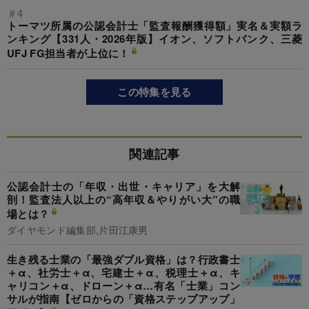
＃4
トーマツ所属の公認会計士「監査報酬獲得額」実名＆実額ラ
ンキング【331人・2026年版】イオン、ソフトバンク、三菱
UFJ FG担当者が上位に！
この特集を見る
関連記事
公認会計士の「年収・出世・キャリア」を大解
剖！監査法人以上の“高年収＆やりがい大”の職
場とは？
ダイヤモンド編集部,片田江康男
生き残る士業の「最強ダブル資格」は？行政書士
＋α、社労士＋α、宅建士＋α、税理士＋α、キ
ャリコン＋α、ドローン＋α…有名「士業」コン
サルが指南【ゼロからの「資格ステップアップ」