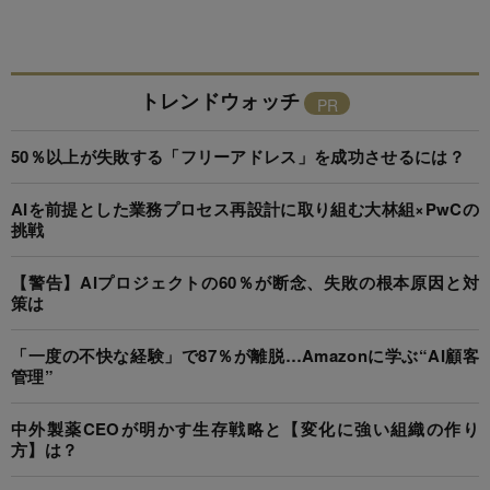
トレンドウォッチ
50％以上が失敗する「フリーアドレス」を成功させるには？
AIを前提とした業務プロセス再設計に取り組む大林組×PwCの
挑戦
【警告】AIプロジェクトの60％が断念、失敗の根本原因と対
策は
「一度の不快な経験」で87％が離脱…Amazonに学ぶ“AI顧客
管理”
中外製薬CEOが明かす生存戦略と【変化に強い組織の作り
方】は？