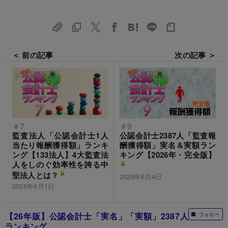
＜ 前の記事
次の記事 ＞
＃7
＃9
監査法人「公認会計士1人
公認会計士2387人「監査報
当たり報酬獲得額」ランキ
酬獲得額」実名＆実額ラン
ング【133法人】4大監査法
キング【2026年・完全版】
人をしのぐ効率性を誇る中
堅法人とは？
2026年6月4日
2026年6月1日
【26年版】公認会計士「実名」「実額」2387人
フォロー
ランキング