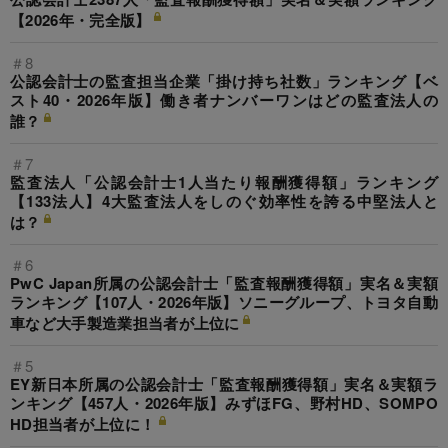
【2026年・完全版】
＃8
公認会計士の監査担当企業「掛け持ち社数」ランキング【ベ
スト40・2026年版】働き者ナンバーワンはどの監査法人の
誰？
＃7
監査法人「公認会計士1人当たり報酬獲得額」ランキング
【133法人】4大監査法人をしのぐ効率性を誇る中堅法人と
は？
＃6
PwC Japan所属の公認会計士「監査報酬獲得額」実名＆実額
ランキング【107人・2026年版】ソニーグループ、トヨタ自動
車など大手製造業担当者が上位に
＃5
EY新日本所属の公認会計士「監査報酬獲得額」実名＆実額ラ
ンキング【457人・2026年版】みずほFG、野村HD、SOMPO
HD担当者が上位に！