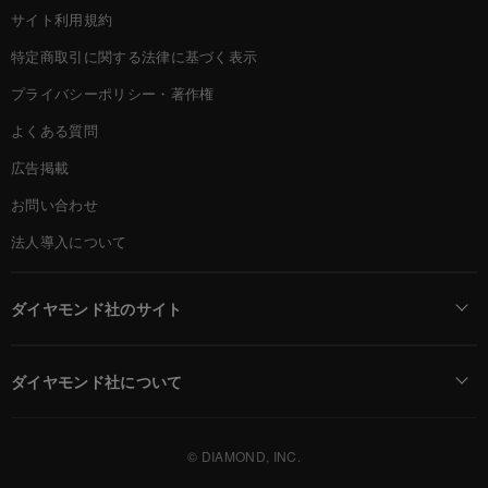
サイト利用規約
特定商取引に関する法律に基づく表示
プライバシーポリシー・著作権
よくある質問
広告掲載
お問い合わせ
法人導入について
ダイヤモンド社のサイト
Diamond Online(English)
ダイヤモンド社について
週刊ダイヤモンド
ダイヤモンド社TOP
DIAMONDハーバード・ビジネス・レビュー
© DIAMOND, INC.
会社概要
ダイヤモンドZAi（デジタル版）