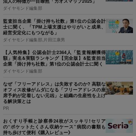
法人の特徴が一目瞭然「カオスマップ2025」
ダイヤモンド編集部
監査担当企業「掛け持ち社数」第1位の公認会計
士に聞く、「TPM上場支援はやりがいと成果、
経営安定化にもつながる」
ダイヤモンド編集部,片田江康男
【人気特集】公認会計士2364人「監査報酬獲得
額」実名&実額ランキング【完全版】&監査担当
企業「掛け持ち社数」第1位の公認会計士に聞く
ダイヤモンド編集部
なぜ「フリーアドレス」は失敗するのか? 高額な
オフィス改修がムダになる「フリーアドレスの座
席予約が定着しない元凶」と組織の生産性を上げ
る解決策とは
PR
おくすり手帳と診察券24枚がスッキリ!セリア
の“ポケットたくさん収納ケース”病院の書類も
持ち歩けて便利《購入レビュー》