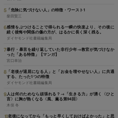
「危険に気づけない人」の特徴・ワースト1
柴田賢三
感情をぶつけることで得られる一瞬の快楽より、その後に
続く後悔や関係の傷の方が、はるかに長く深く残る。
ダイヤモンド社書籍編集局
暴行・暴言を繰り返していた非行少年→教官が気づけなか
った「ある特徴」【マンガ】
宮口幸治
「老後が退屈になる人」と「お金を増やせない人」に共通
する、たった1つの特徴
ダイヤモンド社書籍編集局
人は何のためなら頑張れる？→「生きる力」が湧く〈ひと
言〉に胸が熱くなる〈風、薫る第94回〉
木俣 冬
老後になってから「もっと早くしておけばよかった」と思