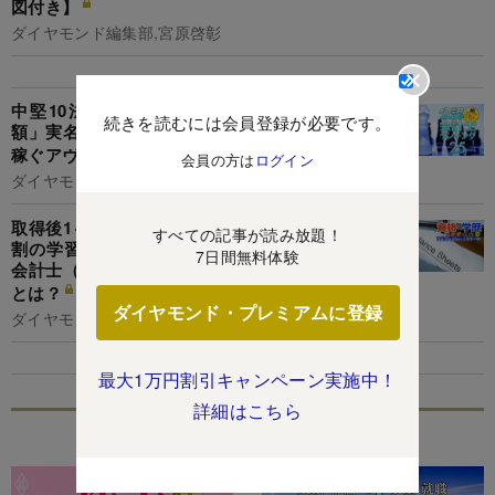
図付き】
ダイヤモンド編集部,宮原啓彰
中堅10法人所属の公認会計士「監査報酬獲得
続きを読むには会員登録が必要です。
額」実名＆実額ランキング【192人】準大手より
稼ぐアヴァンティアの3人とは？
会員の方は
ログイン
ダイヤモンド編集部,片田江康男
取得後1～3年で年収1000万円超！公認会計士の4
すべての記事が読み放題！
割の学習時間で50％超が合格できる「米国公認
7日間無料体験
会計士（USCPA）」に30～50代が大注目の理由
とは？
ダイヤモンド・プレミアムに登録
ダイヤモンド編集部,大根田康介
最大1万円割引キャンペーン実施中！
詳細はこちら
特集