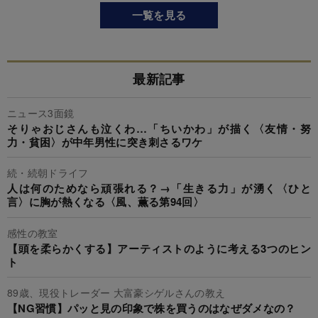
一覧を見る
最新記事
ニュース3面鏡
そりゃおじさんも泣くわ…「ちいかわ」が描く〈友情・努
力・貧困〉が中年男性に突き刺さるワケ
続・続朝ドライフ
人は何のためなら頑張れる？→「生きる力」が湧く〈ひと
言〉に胸が熱くなる〈風、薫る第94回〉
感性の教室
【頭を柔らかくする】アーティストのように考える3つのヒン
ト
89歳、現役トレーダー 大富豪シゲルさんの教え
【NG習慣】パッと見の印象で株を買うのはなぜダメなの？