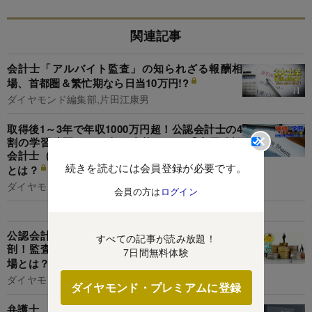
関連記事
会計士「アルバイト監査」の知られざる報酬相
場、首都圏＆繁忙期なら日当10万円!?
ダイヤモンド編集部,片田江康男
取得後1～3年で年収1000万円超！公認会計士の4
割の学習時間で50％超が合格できる「米国公認
会計士（USCPA）」に30～50代が大注目の理由
続きを読むには会員登録が必要です。
とは？
ダイヤモンド編集部,大根田康介
会員の方は
ログイン
公認会計士の「年収・出世・キャリア」を大解
すべての記事が読み放題！
剖！監査法人以上の“高年収＆やりがい大”の職
7日間無料体験
場とは？
ダイヤモンド編集部,片田江康男
ダイヤモンド・プレミアムに登録
弁護士、行政書士、会計士、税理士…生成AI時代