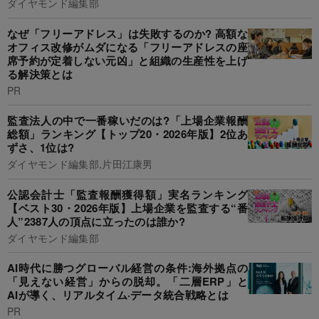
ダイヤモンド編集部
なぜ「フリーアドレス」は失敗するのか? 高額な
オフィス改修がムダになる「フリーアドレスの座
席予約が定着しない元凶」と組織の生産性を上げ
る解決策とは
PR
監査法人の中で一番稼いだのは?「上場企業報酬
総額」ランキング【トップ20・2026年版】2位あ
ずさ、1位は?
ダイヤモンド編集部,片田江康男
公認会計士「監査報酬獲得額」実名ランキング
【ベスト30・2026年版】上場企業を監査する“番
人”2387人の頂点に立ったのは誰か?
ダイヤモンド編集部
AI時代に勝つグローバル経営の条件:海外拠点の
「見えない経営」からの脱却。「二層ERP」と
AIが導く、リアルタイム·データ統合戦略とは
PR