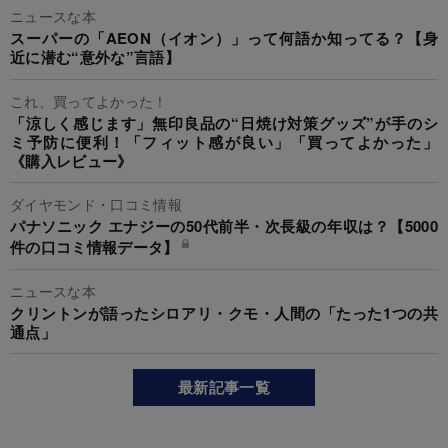
ニュースな本
スーパーの「AEON（イオン）」って何語か知ってる？【身
近に潜む“意外な”言語】
これ、買ってよかった！
「涼しく感じます」無印良品の“日焼け対策グッズ”が手のシ
ミ予防に便利！「フィット感が良い」「買ってよかった」
《購入レビュー》
ダイヤモンド・口コミ情報
パナソニック エナジーの50代前半・次長級の年収は？【5000
件の口コミ情報データ】
ニュースな本
クリントンが語ったシロアリ・クモ・人間の「たった1つの共
通点」
最新記事一覧