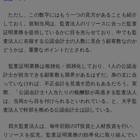
ただし、この数字にはもう一つの見方があることも紹介
しておく。規制当局は、監査法人のリソースに合った監査
証明業務を提供しているかに目を光らせており、中でも監
査法人に在籍する公認会計士の人数に見合う顧客数なのか
どうかは、重要なポイントだとされる。
監査証明業務は複雑化・煩雑化しており、1人の公認会
計士が担当できる顧客数も限界があるはずだ。身の丈に合
っていなければ、不正会計を見逃す恐れもあるだろう。実
際、「公認会計士1人当たりの報酬額が高過ぎる監査法人
は、当局から目を付けられるといわれている」と、大手監
査法人で幹部を務める公認会計士は話している。
四大監査法人は、毎年巨額のIT投資と人材投資を行い、
リソースを拡充。監査証明業務の効率化に取り組んでい