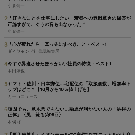
小倉健一
「好きなことを仕事にしたい」若者への豊田章男の回答が
正論すぎて、ぐうの音も出なかった
小倉健一
「心が疲れたら」真っ先にすべきこと・ベスト1
ダイヤモンド社書籍編集局
今すぐ昇進させたほうがいい社員の特徴・ベスト1
本田淳也
ヤマト・佐川・日本郵便…宅配便の「取扱個数」増加率ト
ップはどこ？【10月から10％値上げも】
カーゴニュース
頑固でも、意地悪でもない…融通が利かない人の「納得の
正体」〈風、薫る第95回〉
木俣 冬
「再入館禁止」イオンモールの“完璧”なマニュアルが人命