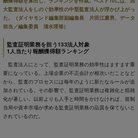
酬獲得額を算出し、ランキングを作成。ベスト10には、四
大監査法人をしのぐ効率性の中堅監査法人が浮かび上がっ
た。（ダイヤモンド編集部副編集長 片田江康男、データ
担当／編集委員 清水理裕）
監査証明業務を担う133法人対象
1人当たり報酬獲得額ランキング
監査法人にとって、監査証明業務の効率性はますます重
要になっている。上場企業の不正会計が相次いだことなど
から、監査のプロセスには毎年のように新たなルールが追
加されている。その影響で、監査証明業務は複雑化と煩雑
化が著しい。以前よりも人手と時間をかけなければ、規制
当局や資本市場が求める監査証明業務の品質を保てないと
されているのだ。