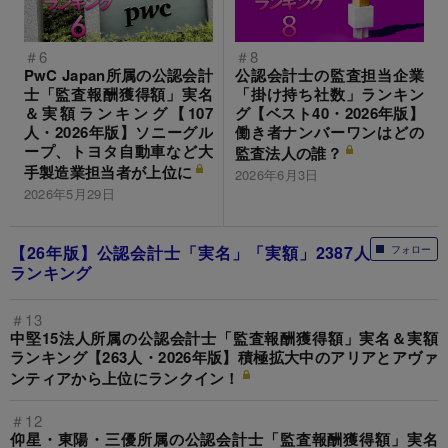
＃6
＃8
PwC Japan所属の公認会計
公認会計士の監査担当企業
士「監査報酬獲得額」実名
「掛け持ち社数」ランキン
＆実額ランキング【107
グ【ベスト40・2026年版】
人・2026年版】ソニーグル
働き者ナンバーワンはどの
ープ、トヨタ自動車など大
監査法人の誰？
手製造業担当者が上位に
2026年6月3日
2026年5月29日
【26年版】公認会計士「実名」「実額」2387人
フォロー
ランキング
＃13
中堅15法人所属の公認会計士「監査報酬獲得額」実名＆実額
ランキング【263人・2026年版】積極拡大中のアリアとアヴァ
ンティアから上位にランクイン！
＃12
仰星・東陽・三優所属の公認会計士「監査報酬獲得額」実名