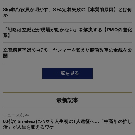
Sky執行役員が明かす、SFA定着失敗の【本質的原因】とは何
か
「戦略は立派だが現場が動かない」を解決する【PMOの進化
系】
立替精算率25％→7％、ヤンマーを変えた購買改革の全貌を公
開
一覧を見る
最新記事
ニュースな本
60代でtimeleszにハマり人生初の1人遠征へ…「中高年の推し
活」が人生を変えるワケ