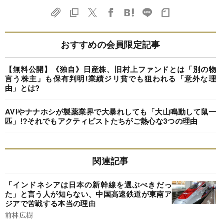
おすすめの会員限定記事
【無料公開】《独自》日産株、旧村上ファンドとは「別の物
言う株主」も保有判明!業績ジリ貧でも狙われる「意外な理
由」とは?
AVIやナナホシが製薬業界で大暴れしても「大山鳴動して鼠一
匹」!?それでもアクティビストたちがご熱心な3つの理由
関連記事
「インドネシアは日本の新幹線を選ぶべきだっ
た」と言う人が知らない、中国高速鉄道が東南ア
ジアで苦戦する本当の理由
前林広樹