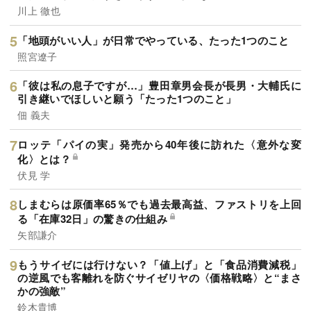
川上 徹也
「地頭がいい人」が日常でやっている、たった1つのこと
照宮遼子
「彼は私の息子ですが…」豊田章男会長が長男・大輔氏に
引き継いでほしいと願う「たった1つのこと」
佃 義夫
ロッテ「パイの実」発売から40年後に訪れた〈意外な変
化〉とは？
伏見 学
しまむらは原価率65％でも過去最高益、ファストリを上回
る「在庫32日」の驚きの仕組み
矢部謙介
もうサイゼには行けない？「値上げ」と「食品消費減税」
の逆風でも客離れを防ぐサイゼリヤの〈価格戦略〉と“まさ
かの強敵”
鈴木貴博