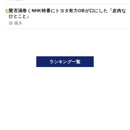
賛否渦巻くNHK特番にトヨタ有力OBが口にした「皮肉な
ひとこと」
佃 義夫
ランキング一覧