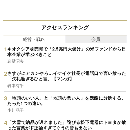
アクセスランキング
経営・戦略
会員
キオクシア株売却で「2.5兆円大儲け」の米ファンドから日
本企業が学ぶべきこと
真壁昭夫
さすがにアカンやろ…イケイケ社長が電話口で言い放った
「失礼過ぎるひと言」【マンガ】
岩本有平
「地頭のいい人」と「地頭の悪い人」を残酷に分断する、
たった1つの違い。
小川晶子
「大雪で納品が遅れました」詫びる松下電器にトヨタが放
った言葉がド正論すぎてぐうの音も出ない