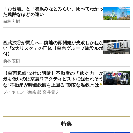
「お台場」と「横浜みなとみらい」比べてわかっ
た残酷なほどの違い
前林広樹
西武渋谷が閉店へ…跡地の再開発が失敗しかねな
い「2大リスク」の正体【東急グループ施設ルポ
付】
前林広樹
【東西私鉄12社の明暗】不動産の「稼ぐ力」が
最も低いのは京急!?アクティビストに狙われそう
な“不動産が時価総額を上回る”割安な私鉄とは
ダイヤモンド編集部,宮井貴之
特集