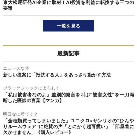
東大松尾研発AI企業に取材！AI投資を利益に転換する三つの
要諦
一覧を見る
最新記事
ニュースな本
新しい提案に「抵抗する人」をあっさり動かす方法
ブラックジャックによろしく
「私は被害者なのよ」差別的発言を叫ぶ“被害女性”を一刀両
断した医師の言葉【マンガ】
明日なに着てく？
「全種類買ってしまいました」ユニクロ×サンリオの“ひんや
りルームウェア”に絶賛の声「とにかく超可愛い」「部屋着に
欠かせません」《購入レビュー》