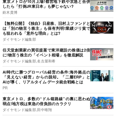
東京メトロが10月上場!都営地下鉄や京急と合併
したら「打倒JR東日本」も夢じゃない?
鈴木貴博
【無料公開】《独自》日産株、旧村上ファンドと
は「別の物言う株主」も保有判明!業績ジリ貧で
も狙われる「意外な理由」とは?
ダイヤモンド編集部
任天堂創業家の買収提案で東洋建設の株価は2倍
に!物言う株主の「イベント相場」を徹底解説
ダイヤモンド編集部,名古屋和希
AI時代に勝つグローバル経営の条件:海外拠点の
「見えない経営」からの脱却。「二層ERP」と
AIが導く、リアルタイム·データ統合戦略とは
PR
東京メトロ、多数の“ドル箱路線”の裏に思わぬ
弱点!地方税は東急の倍負担のカラクリ
ダイヤモンド編集部,田中唯翔