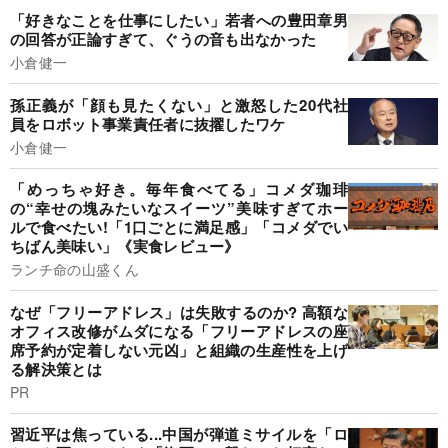
「好きなことを仕事にしたい」若者への豊田章男
の回答が正論すぎて、ぐうの音も出なかった
小倉健一
孫正義が「顔も見たくない」と激怒した20代社
員をロボット事業責任者に抜擢したワケ
小倉健一
「めっちゃ好き。毎年食べてる」コメダ珈琲
の“幸せの塊みたいなスイーツ”美味すぎてホー
ルで食べたい!「1口ごとに満足感」「コメダでい
ちばん美味い」《実食レビュー》
ランチ命の山盛くん
なぜ「フリーアドレス」は失敗するのか? 高額な
オフィス改修がムダになる「フリーアドレスの座
席予約が定着しない元凶」と組織の生産性を上げ
る解決策とは
PR
習近平は焦っている...中国が弾道ミサイルを「ロ