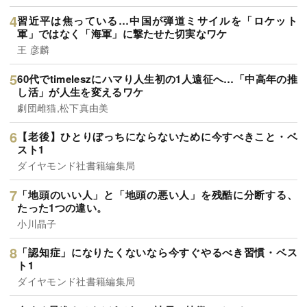
習近平は焦っている…中国が弾道ミサイルを「ロケット
軍」ではなく「海軍」に撃たせた切実なワケ
王 彦麟
60代でtimeleszにハマり人生初の1人遠征へ…「中高年の推
し活」が人生を変えるワケ
劇団雌猫,松下真由美
【老後】ひとりぼっちにならないために今すべきこと・ベ
スト1
ダイヤモンド社書籍編集局
「地頭のいい人」と「地頭の悪い人」を残酷に分断する、
たった1つの違い。
小川晶子
「認知症」になりたくないなら今すぐやるべき習慣・ベス
ト1
ダイヤモンド社書籍編集局