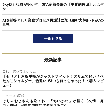
Sky執行役員が明かす、SFA定着失敗の【本質的原因】とは何
か
AIを前提とした業務プロセス再設計に取り組む大林組×PwCの
挑戦
一覧を見る
最新記事
これ、買ってよかった！
【セリア】お薬手帳がジャストフィット！スリムで軽い「ぺ
たんこショルダー」色違いで3つも買っちゃった！《購入レビ
ュー》
ニュース3面鏡
そりゃおじさんも泣くわ…「ちいかわ」が描く〈友情・努
力・貧困〉が中年男性に突き刺さるワケ