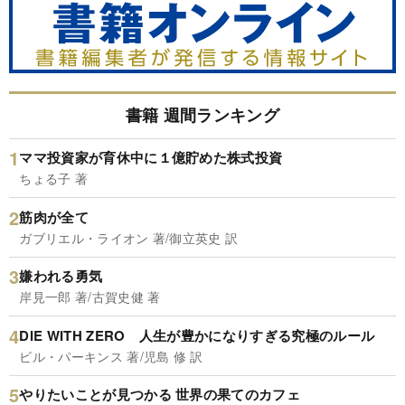
書籍 週間ランキング
ママ投資家が育休中に１億貯めた株式投資
ちょる子 著
筋肉が全て
ガブリエル・ライオン 著/御立英史 訳
嫌われる勇気
岸見一郎 著/古賀史健 著
DIE WITH ZERO 人生が豊かになりすぎる究極のルール
ビル・パーキンス 著/児島 修 訳
やりたいことが見つかる 世界の果てのカフェ