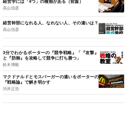
経営学には「4つ」の種類がある（前篇）
高山信彦
経営幹部になれる人、なれない人、その違いは？
高山信彦
3分でわかるポーターの『競争戦略』「『攻撃』
と『防御』を攻略して競争に打ち勝つ」
鈴木博毅
マクドナルドとモスバーガーの違いをポーターの
『戦略論』で解き明かす
渋井正浩