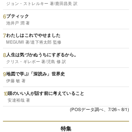
ジョン・ストレルキー 著/鹿田昌美 訳
ブティック
池井戸 潤 著
わたしはこれでやせました
MEGUMI 著/道下将太郎 監修
人生は気づかぬうちにすぎるから。
クリス・ギレボー 著/児島 修 訳
地図で学ぶ「深読み」世界史
伊藤 敏 著
頭のいい人が話す前に考えていること
安達裕哉 著
(POSデータ調べ、7/26～8/1)
特集