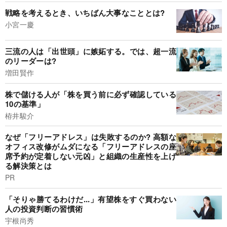
戦略を考えるとき、いちばん大事なこととは?
小宮一慶
三流の人は「出世頭」に嫉妬する。では、超一流
のリーダーは?
増田賢作
株で儲ける人が「株を買う前に必ず確認している
10の基準」
栫井駿介
なぜ「フリーアドレス」は失敗するのか? 高額な
オフィス改修がムダになる「フリーアドレスの座
席予約が定着しない元凶」と組織の生産性を上げ
る解決策とは
PR
「そりゃ勝てるわけだ...」有望株をすぐ買わない
人の投資判断の習慣術
宇根尚秀