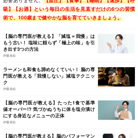
必要ありません。
【血圧】【食事】【睡眠】【速歩】【呼
吸】【お酒】という毎日の生活を見直すだけの6つの習慣
術で、100歳まで健やかな脳を育てていきましょう。
【脳の専門医が教える】「減塩＝我慢」は
もう古い！ 塩味に頼らず「極上の味」を引
き出す3つの方法
伊藤規絵
ラーメンも和食も諦めなくていい！ ​脳の専
門医が教える「我慢しない」減塩テクニッ
ク
伊藤規絵
【脳の専門医が教える】たった1食で基準
値オーバー!? 気づかぬうちに体を塩分漬け
にする身近なメニューの正体
伊藤規絵
【脳の専門医が教える】脳のパフォーマン