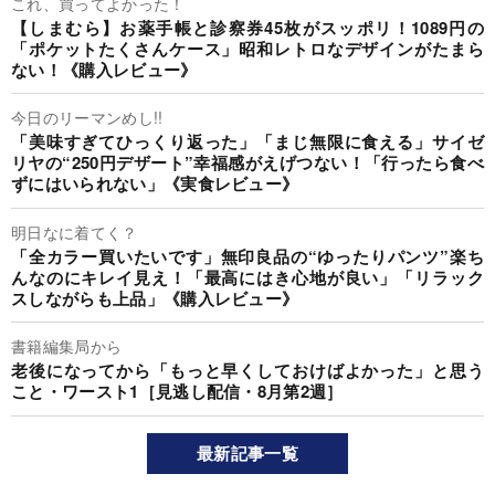
これ、買ってよかった！
【しまむら】お薬手帳と診察券45枚がスッポリ！1089円の
「ポケットたくさんケース」昭和レトロなデザインがたまら
ない！《購入レビュー》
今日のリーマンめし!!
「美味すぎてひっくり返った」「まじ無限に食える」サイゼ
リヤの“250円デザート”幸福感がえげつない！「行ったら食べ
ずにはいられない」《実食レビュー》
明日なに着てく？
「全カラー買いたいです」無印良品の“ゆったりパンツ”楽ち
んなのにキレイ見え！「最高にはき心地が良い」「リラック
スしながらも上品」《購入レビュー》
書籍編集局から
老後になってから「もっと早くしておけばよかった」と思う
こと・ワースト1［見逃し配信・8月第2週］
最新記事一覧