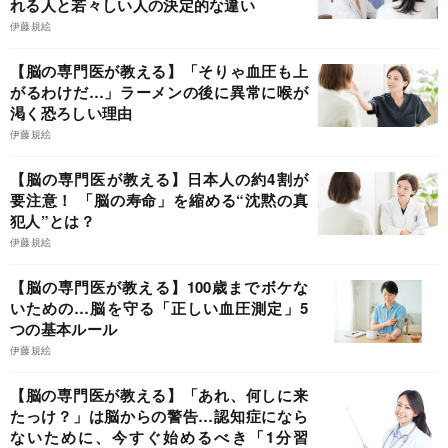
れる人と若々しい人の決定的な違い
伊藤規絵
【脳の専門医が教える】「そりゃ血圧も上
がるわけだ…」ラーメンの後に異常に喉が
渇く恐ろしい理由
伊藤規絵
【脳の専門医が教える】日本人の約4割が
要注意！ 「脳の寿命」を縮める“沈黙の真
犯人”とは？
伊藤規絵
【脳の専門医が教える】100歳までボケな
いための…脳を守る「正しい血圧測定」5
つの基本ルール
伊藤規絵
【脳の専門医が教える】「あれ、何しに来
たっけ？」は脳からの警告…認知症になら
ないために、今すぐ始めるべき「1分習