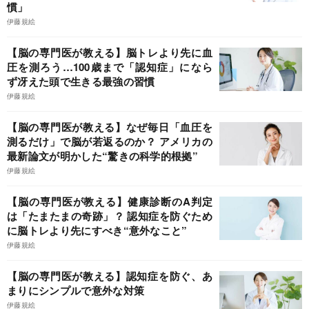
慣」
伊藤規絵
【脳の専門医が教える】脳トレより先に血
圧を測ろう…100歳まで「認知症」になら
ず冴えた頭で生きる最強の習慣
伊藤規絵
【脳の専門医が教える】なぜ毎日「血圧を
測るだけ」で脳が若返るのか？ アメリカの
最新論文が明かした“驚きの科学的根拠”
伊藤規絵
【脳の専門医が教える】健康診断のA判定
は「たまたまの奇跡」？ 認知症を防ぐため
に脳トレより先にすべき“意外なこと”
伊藤規絵
【脳の専門医が教える】認知症を防ぐ、あ
まりにシンプルで意外な対策
伊藤規絵