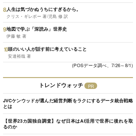
人生は気づかぬうちにすぎるから。
クリス・ギレボー 著/児島 修 訳
地図で学ぶ「深読み」世界史
伊藤 敏 著
頭のいい人が話す前に考えていること
安達裕哉 著
(POSデータ調べ、7/26～8/1)
トレンドウォッチ
JVCケンウッドが選んだ経営判断をラクにするデータ統合戦略
とは
【世界23カ国独自調査】なぜ日本はAI活用で世界に後れを取
るのか