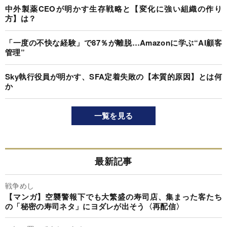
中外製薬CEOが明かす生存戦略と【変化に強い組織の作り
方】は？
「一度の不快な経験」で87％が離脱…Amazonに学ぶ“AI顧客
管理”
Sky執行役員が明かす、SFA定着失敗の【本質的原因】とは何
か
一覧を見る
最新記事
戦争めし
【マンガ】空襲警報下でも大繁盛の寿司店、集まった客たち
の「秘密の寿司ネタ」にヨダレが出そう〈再配信〉