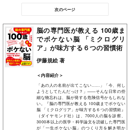
次のページ
脳の専門医が教える 100歳ま
でボケない脳 「ミクログリ
ア」が味方する６つの習慣術
伊藤規絵 著
＜内容紹介＞
「あの人の名前が出てこない……」「今、何し
ようとしてたんだっけ？」――そんな日常の些
細な物忘れは、脳が発する危険信号かもしれな
い。『脳の専門医が教える 100歳までボケない
脳 「ミクログリア」が味方する６つの習慣術』
（ダイヤモンド社）は、7000人の脳を診察、
3000本以上の医学・科学論文を読破した専門医
が「一生ボケない脳」のつくり方を解き明か