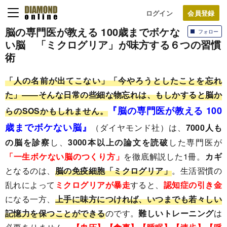
ログイン
脳の専門医が教える 100歳までボケな
フォロー
い脳 「ミクログリア」が味方する６つの習慣
術
「人の名前が出てこない」「今やろうとしたことを忘れ
た」――そんな日常の些細な物忘れは、もしかすると脳か
『脳の専門医が教える 100
らのSOSかもしれません。
歳までボケない脳』
（ダイヤモンド社）は、
7000人も
の脳を診察
し、
3000本以上の論文を読破
した専門医が
「一生ボケない脳のつくり方」
を徹底解説した1冊。
カギ
となるのは、
脳の免疫細胞「ミクログリア」
。生活習慣の
乱れによって
ミクログリアが暴走
すると、
認知症の引き金
になる一方、
上手に味方につければ、いつまでも若々しい
記憶力を保つことができる
のです。
難しいトレーニング
は