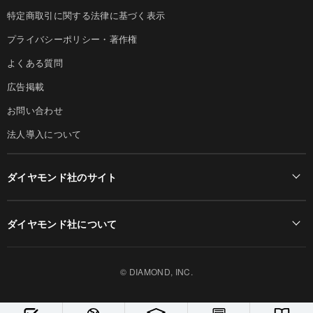
特定商取引に関する法律に基づく表示
プライバシーポリシー・著作権
よくある質問
広告掲載
お問い合わせ
法人導入について
ダイヤモンド社のサイト
Diamond Online(English)
ダイヤモンド社について
週刊ダイヤモンド
ダイヤモンド社TOP
DIAMONDハーバード・ビジネス・レビュー
© DIAMOND, INC.
会社概要
ダイヤモンドZAi（デジタル版）
採用情報
書籍オンライン