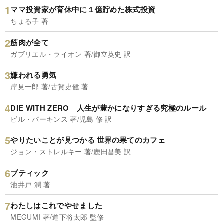
ママ投資家が育休中に１億貯めた株式投資
ちょる子 著
筋肉が全て
ガブリエル・ライオン 著/御立英史 訳
嫌われる勇気
岸見一郎 著/古賀史健 著
DIE WITH ZERO 人生が豊かになりすぎる究極のルール
ビル・パーキンス 著/児島 修 訳
やりたいことが見つかる 世界の果てのカフェ
ジョン・ストレルキー 著/鹿田昌美 訳
ブティック
池井戸 潤 著
わたしはこれでやせました
MEGUMI 著/道下将太郎 監修