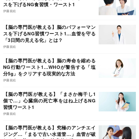
スを下げるNG食習慣・ワースト1
伊藤規絵
【脳の専門医が教える】脳のパフォーマン
スを下げるNG習慣ワースト1…血管を守る
「3日間の見える化」とは？
伊藤規絵
【脳の専門医が教える】脳の寿命を縮める
NG行動ワースト1…WHOが警告する「塩
分5g」をクリアする現実的な方法
伊藤規絵
【脳の専門医が教える】「まさか梅干し1
個で…」心臓病の死亡率をはね上げるNG
習慣ワースト1
伊藤規絵
【脳の専門医が教える】究極のアンチエイ
ジング…「まるで古い水道管…」血管が破