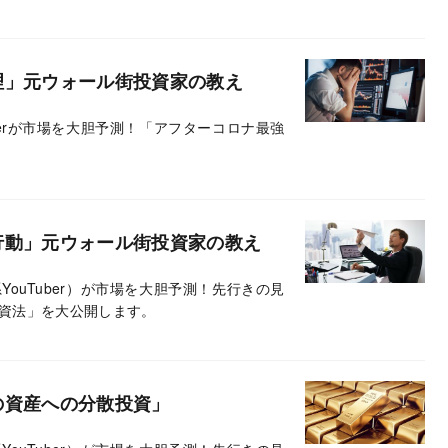
理」元ウォール街投資家の教え
berが市場を大胆予測！「アフターコロナ最強
行動」元ウォール街投資家の教え
ouTuber）が市場を大胆予測！先行きの見
資法」を大公開します。
の資産への分散投資」