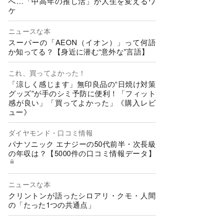
へ…「中高年の推し活」が人生を変えるワ
ケ
ニュースな本
スーパーの「AEON（イオン）」って何語
か知ってる？【身近に潜む“意外な”言語】
これ、買ってよかった！
「涼しく感じます」無印良品の“日焼け対策
グッズ”が手のシミ予防に便利！「フィット
感が良い」「買ってよかった」《購入レビ
ュー》
ダイヤモンド・口コミ情報
パナソニック エナジーの50代前半・次長級
の年収は？【5000件の口コミ情報データ】
ニュースな本
クリントンが語ったシロアリ・クモ・人間
の「たった1つの共通点」