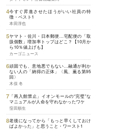
今すぐ昇進させたほうがいい社員の特
徴・ベスト1
本田淳也
ヤマト・佐川・日本郵便…宅配便の「取
扱個数」増加率トップはどこ？【10月か
ら10％値上げも】
カーゴニュース
頑固でも、意地悪でもない…融通が利か
ない人の「納得の正体」〈風、薫る第95
回〉
木俣 冬
「再入館禁止」イオンモールの“完璧”な
マニュアルが人命を守れなかったワケ
窪田順生
老後になってから「もっと早くしておけ
ばよかった」と思うこと・ワースト1