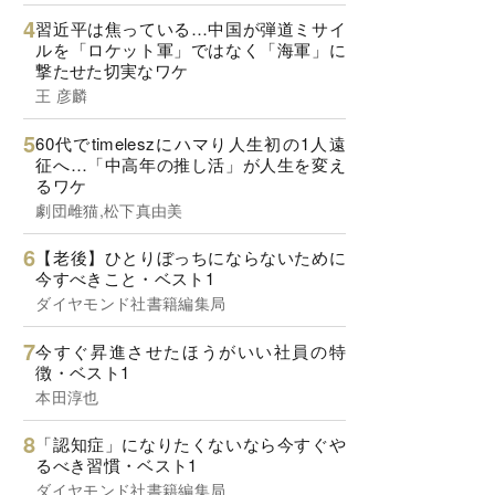
習近平は焦っている…中国が弾道ミサイ
ルを「ロケット軍」ではなく「海軍」に
撃たせた切実なワケ
王 彦麟
60代でtimeleszにハマり人生初の1人遠
征へ…「中高年の推し活」が人生を変え
るワケ
劇団雌猫,松下真由美
【老後】ひとりぼっちにならないために
今すべきこと・ベスト1
ダイヤモンド社書籍編集局
今すぐ昇進させたほうがいい社員の特
徴・ベスト1
本田淳也
「認知症」になりたくないなら今すぐや
るべき習慣・ベスト1
ダイヤモンド社書籍編集局