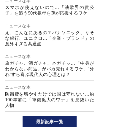
ニュースな本
スマホが使えないので…「演歌界の貴公
子」を追う90代祖母を孫が応援するワケ
ニュースな本
え、こんなにあるの？パナソニック、りそ
な銀行、ユニクロ…「企業・ブランド」の
意外すぎる共通点
ニュースな本
旅ガチャ、酒ガチャ、本ガチャ…「中身が
わからない商品」がバカ売れするワケ。“外
れ”すら喜ぶ現代人の心理とは？
ニュースな本
防衛費を増やすだけでは国は守れない…約
100年前に「軍備拡大のワナ」を見抜いた
人物
最新記事一覧