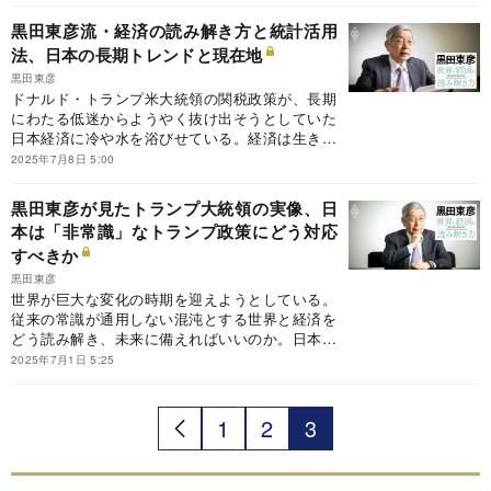
田東彦氏が執筆する連載の今回のテーマは、日本
黒田東彦流・経済の読み解き方と統計活用
と米国の経済関係。日本経済を揺るがした米国発
法、日本の長期トレンドと現在地
の6つのショックと、その教訓とは？
黒田東彦
ドナルド・トランプ米大統領の関税政策が、長期
にわたる低迷からようやく抜け出そうとしていた
日本経済に冷や水を浴びせている。経済は生き物
だ。変化し続ける経済を読み解くためには、どこ
2025年7月8日 5:00
から手を付ければいいのか。前日本銀行総裁の黒
田東彦氏が執筆する連載の今回のテーマは、日本
黒田東彦が見たトランプ大統領の実像、日
経済の長期トレンド。黒田氏が教える経済分析の
本は「非常識」なトランプ政策にどう対応
基本と、日本経済の実態とは？
すべきか
黒田東彦
世界が巨大な変化の時期を迎えようとしている。
従来の常識が通用しない混沌とする世界と経済を
どう読み解き、未来に備えればいいのか。日本が
進むべき道はどこか。前日本銀行総裁の黒田東彦
2025年7月1日 5:25
氏が執筆する新連載『黒田東彦の世界と経済の読
み解き方』の初回テーマは、トランプ大統領とそ
の政策。黒田氏が見たトランプ大統領の実像と、
1
2
3
「非常識」なトランプ政策に日本はどう対応すべ
きかを探る。