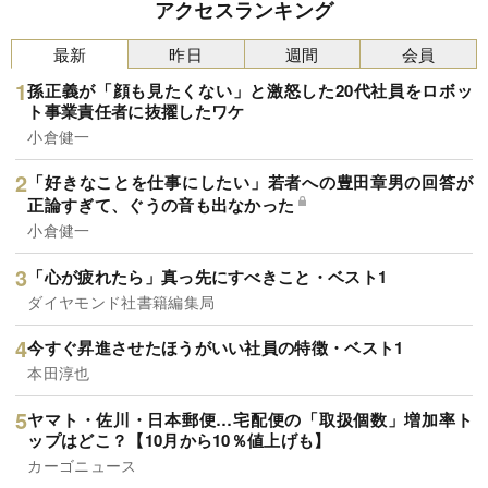
アクセスランキング
最新
昨日
週間
会員
孫正義が「顔も見たくない」と激怒した20代社員をロボッ
ト事業責任者に抜擢したワケ
小倉健一
「好きなことを仕事にしたい」若者への豊田章男の回答が
正論すぎて、ぐうの音も出なかった
小倉健一
「心が疲れたら」真っ先にすべきこと・ベスト1
ダイヤモンド社書籍編集局
今すぐ昇進させたほうがいい社員の特徴・ベスト1
本田淳也
ヤマト・佐川・日本郵便…宅配便の「取扱個数」増加率ト
ップはどこ？【10月から10％値上げも】
カーゴニュース