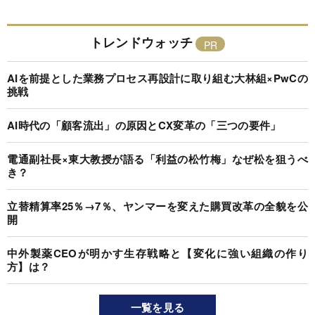
トレンドウォッチ
AIを前提とした業務プロセス再設計に取り組む大林組×PwCの
挑戦
AI時代の「顧客流出」の原因とCX変革の「三つの要件」
電通副社長×東大教授が語る「利益の松竹梅」なぜ松を狙うべ
き？
立替精算率25％→7％、ヤンマーを変えた購買改革の全貌を公
開
中外製薬CEOが明かす生存戦略と【変化に強い組織の作り
方】は？
一覧を見る