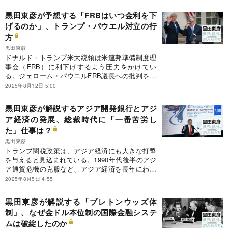
安定には中央銀行の独立性が重要だと訴えた。前
日本銀行総裁の黒田東彦氏が執筆する連載『黒田
黒田東彦が予想する「FRBはいつ金利を下
東彦の世界と経済の読み解き方』の今回のテーマ
げるのか」、トランプ・パウエル対立の行
は、BISの役割。中央銀行総裁が定期的に集う
方
BISと、国際通貨基金（IMF）や世界銀行との意
外な違いとは？
黒田東彦
ドナルド・トランプ米大統領は米連邦準備制度理
事会（FRB）に利下げするよう圧力をかけてい
る。ジェローム・パウエルFRB議長への批判を繰
り返し、解任すらちらつかせている。前日本銀行
2025年8月12日 5:00
総裁の黒田東彦氏が執筆する連載『黒田東彦の世
界と経済の読み解き方』の今回のテーマは、FRB
黒田東彦が解説するアジア開発銀行とアジ
はいつ金利を下げるのか。黒田氏が考える米利下
ア経済の発展、総裁時代に「一番苦労し
げ時期とその条件とは？
た」仕事は？
黒田東彦
トランプ関税政策は、アジア経済にも大きな打撃
を与えると見込まれている。1990年代後半のアジ
ア通貨危機の克服など、アジア経済を長年にわた
って支えてきたのがアジア開発銀行（ADB）であ
2025年8月5日 4:55
る。前日本銀行総裁の黒田東彦氏が執筆する連載
『黒田東彦の世界と経済の読み解き方』の今回の
黒田東彦が解説する「ブレトンウッズ体
テーマは、アジア経済の発展とアジア開発銀行。
制」、なぜ金ドル本位制の国際金融システ
アジア開銀の総裁として一番苦労した仕事とは？
ムは破綻したのか