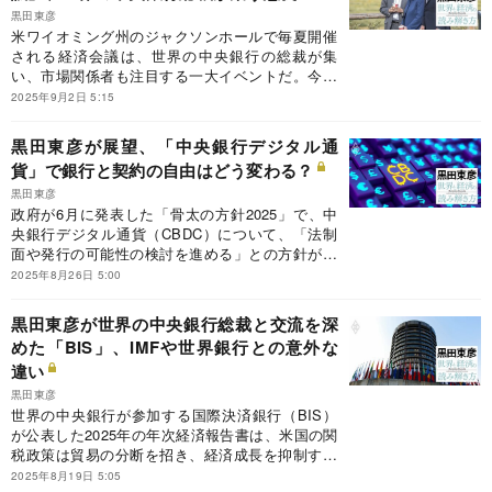
黒田東彦
米ワイオミング州のジャクソンホールで毎夏開催
される経済会議は、世界の中央銀行の総裁が集
い、市場関係者も注目する一大イベントだ。今年
は米連邦準備制度理事会のジェローム・パウエル
2025年9月2日 5:15
議長が利下げを示唆したとして、株価が急騰し
た。前日本銀行総裁の黒田東彦氏が執筆する連載
黒田東彦が展望、「中央銀行デジタル通
『黒田東彦の世界と経済の読み解き方』の今回の
貨」で銀行と契約の自由はどう変わる？
テーマは、ジャクソンホール会議。世界の中銀総
裁は会議をどう活用しているのか。
黒田東彦
政府が6月に発表した「骨太の方針2025」で、中
央銀行デジタル通貨（CBDC）について、「法制
面や発行の可能性の検討を進める」との方針が明
記された。前日本銀行総裁の黒田東彦氏が執筆す
2025年8月26日 5:00
る連載『黒田東彦の世界と経済の読み解き方』の
今回のテーマは、CBDCと法制度。新たな決済手
黒田東彦が世界の中央銀行総裁と交流を深
段の登場は、銀行や民法の契約の自由にどんな変
めた「BIS」、IMFや世界銀行との意外な
化をもたらすのか。
違い
黒田東彦
世界の中央銀行が参加する国際決済銀行（BIS）
が公表した2025年の年次経済報告書は、米国の関
税政策は貿易の分断を招き、経済成長を抑制する
と警告。経済の不確実性の緩和や、金融・物価の
2025年8月19日 5:05