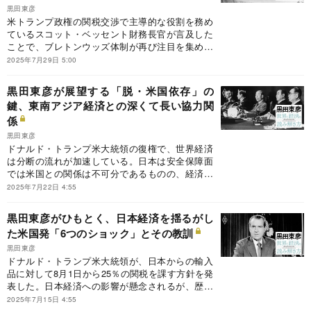
黒田東彦
米トランプ政権の関税交渉で主導的な役割を務め
ているスコット・ベッセント財務長官が言及した
ことで、ブレトンウッズ体制が再び注目を集めて
いる。前日本銀行総裁の黒田東彦氏が執筆する連
2025年7月29日 5:00
載『黒田東彦の世界と経済の読み解き方』の今回
のテーマは、ブレトンウッズ会議とIMF（国際通
黒田東彦が展望する「脱・米国依存」の
貨基金）創設。今から80年前に誕生した国際金融
鍵、東南アジア経済との深くて長い協力関
体制はどのように始まり、なぜ終焉（しゅうえ
係
ん）を迎えたのか。
黒田東彦
ドナルド・トランプ米大統領の復権で、世界経済
は分断の流れが加速している。日本は安全保障面
では米国との関係は不可分であるものの、経済面
では過度な米国依存を避ける必要がある。前日本
2025年7月22日 4:55
銀行総裁の黒田東彦氏が執筆する連載『黒田東彦
の世界と経済の読み解き方』の今回のテーマは、
黒田東彦がひもとく、日本経済を揺るがし
日本とアジアの関係。「脱・米国依存」の鍵とな
た米国発「6つのショック」とその教訓
る東南アジア経済との協力関係の強みとは？
黒田東彦
ドナルド・トランプ米大統領が、日本からの輸入
品に対して8月1日から25％の関税を課す方針を発
表した。日本経済への影響が懸念されるが、歴史
をひもとけば、日本はこれまでも米国発ショック
2025年7月15日 4:55
によって振り回されてきた。前日本銀行総裁の黒