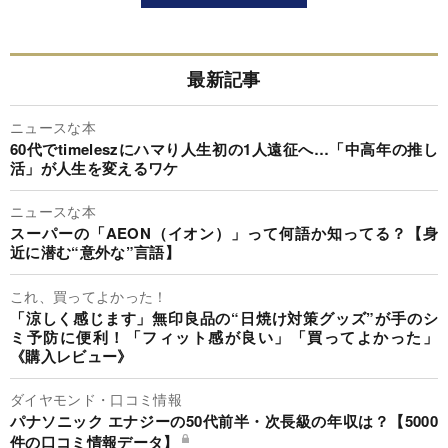
最新記事
ニュースな本
60代でtimeleszにハマり人生初の1人遠征へ…「中高年の推し
活」が人生を変えるワケ
ニュースな本
スーパーの「AEON（イオン）」って何語か知ってる？【身
近に潜む“意外な”言語】
これ、買ってよかった！
「涼しく感じます」無印良品の“日焼け対策グッズ”が手のシ
ミ予防に便利！「フィット感が良い」「買ってよかった」
《購入レビュー》
ダイヤモンド・口コミ情報
パナソニック エナジーの50代前半・次長級の年収は？【5000
件の口コミ情報データ】