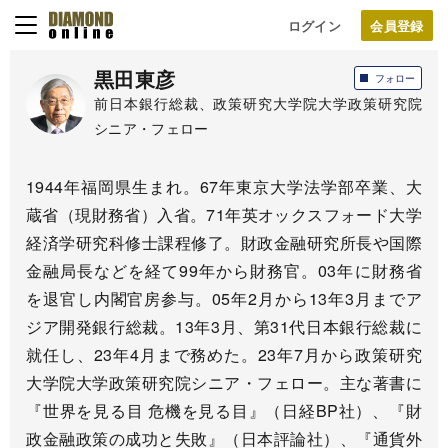
ログイン
黒田東彦
フォロー
前日本銀行総裁、政策研究大学院大学政策研究院
シニア・フェロー
1944年福岡県生まれ。67年東京大学法学部卒業、大
蔵省（現財務省）入省。71年英オックスフォード大学
経済学研究科修士課程修了。財政金融研究所長や国際
金融局長などを経て99年から財務官。03年に財務省
を退官し内閣官房参与。05年2月から13年3月までア
ジア開発銀行総裁。13年3月、第31代日本銀行総裁に
就任し、23年4月まで務めた。23年7月から政策研究
大学院大学政策研究院シニア・フェロー。主な著書に
『世界を見る目 危機を見る目』（日経BP社）、『財
政金融政策の成功と失敗』（日本評論社）、『通貨外