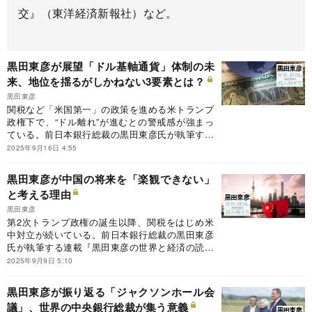
交』（東洋経済新報社）など。
黒田東彦が展望「ドル基軸通貨」体制の未
来、地位を揺るがしかねない3要素とは？
黒田東彦
関税など「米国第一」の政策を進める米トランプ
政権下で、“ドル離れ”が進むとの警戒感が強まっ
ている。前日本銀行総裁の黒田東彦氏が執筆する
連載『黒田東彦の世界と経済の読み解き方』の今
2025年9月16日 4:55
回のテーマは、基軸通貨と米ドル。ドルの地位を
揺るがしかねない3要素とは？
黒田東彦が中国の将来を「楽観できない」
と考える理由
黒田東彦
第2次トランプ政権の誕生以降、関税をはじめ米
中対立が続いている。前日本銀行総裁の黒田東彦
氏が執筆する連載『黒田東彦の世界と経済の読み
解き方』の今回のテーマは、中国の将来。中国経
2025年9月9日 5:10
済の成長見通しは楽観できないと考える理由と
は？
黒田東彦が振り返る「ジャクソンホール会
議」、世界の中央銀行総裁が集う意義