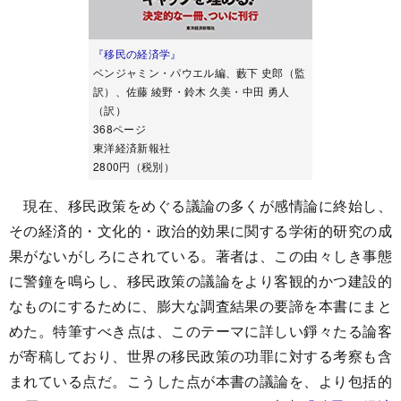
『移民の経済学』
ベンジャミン・パウエル編、藪下 史郎（監
訳）、佐藤 綾野・鈴木 久美・中田 勇人
（訳）
368ページ
東洋経済新報社
2800円（税別）
現在、移民政策をめぐる議論の多くが感情論に終始し、
その経済的・文化的・政治的効果に関する学術的研究の成
果がないがしろにされている。著者は、この由々しき事態
に警鐘を鳴らし、移民政策の議論をより客観的かつ建設的
なものにするために、膨大な調査結果の要諦を本書にまと
めた。特筆すべき点は、このテーマに詳しい錚々たる論客
が寄稿しており、世界の移民政策の功罪に対する考察も含
まれている点だ。こうした点が本書の議論を、より包括的