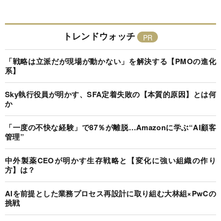
トレンドウォッチ
「戦略は立派だが現場が動かない」を解決する【PMOの進化
系】
Sky執行役員が明かす、SFA定着失敗の【本質的原因】とは何
か
「一度の不快な経験」で87％が離脱…Amazonに学ぶ“AI顧客
管理”
中外製薬CEOが明かす生存戦略と【変化に強い組織の作り
方】は？
AIを前提とした業務プロセス再設計に取り組む大林組×PwCの
挑戦