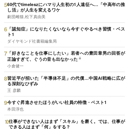
60代でtimeleszにハマり人生初の1人遠征へ…「中高年の推
し活」が人生を変えるワケ
劇団雌猫,松下真由美
「認知症」になりたくないなら今すぐやるべき習慣・ベス
ト1
ダイヤモンド社書籍編集局
「好きなことを仕事にしたい」若者への豊田章男の回答が
正論すぎて、ぐうの音も出なかった
小倉健一
習近平が招いた「半導体不足」の代償…中国AI戦略に広が
る深刻なひずみ
王 彦麟
今すぐ昇進させたほうがいい社員の特徴・ベスト1
本田淳也
仕事ができない人はまず「スキル」を磨く。では、仕事が
できる人はまず「何」をする？