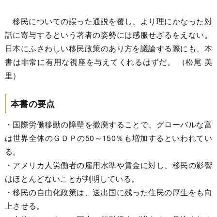
移民についての誤った通説を覆し、より理にかなった対
話に寄与するという著者の姿勢には感服せざるをえない。
日本にふさわしい移民政策のあり方を議論する際にも、本
書は非常に有用な視座を与えてくれるはずだ。 （松尾 美
里）
本書の要点
・国際労働移動の障壁を撤廃することで、グローバルな富
は世界全体のＧＤＰの50～150％も増加するといわれてい
る。
・アメリカ人労働者の雇用水準や賃金に対し、移民の影響
はほとんどないことが判明している。
・移民の自由化政策は、送出国に残った住民の厚生をも向
上させる。