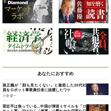
あなたにおすすめ
孫正義が「顔も見たくない」と激怒した20代社
員をロボット事業責任者に抜擢したワケ
小倉健一
習近平は焦っている...中国が弾道ミサイルを「ロ
ケット軍」ではなく「海軍」に撃たせた切実なワ