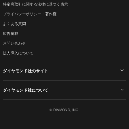
特定商取引に関する法律に基づく表示
プライバシーポリシー・著作権
よくある質問
広告掲載
お問い合わせ
法人導入について
ダイヤモンド社のサイト
Diamond Online(English)
ダイヤモンド社について
週刊ダイヤモンド
ダイヤモンド社TOP
DIAMONDハーバード・ビジネス・レビュー
© DIAMOND, INC.
会社概要
ダイヤモンドZAi（デジタル版）
採用情報
書籍オンライン