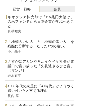
経営・戦略
会員
キオクシア株売却で「2.5兆円大儲け」
の米ファンドから日本企業が学ぶべきこ
と
真壁昭夫
「地頭のいい人」と「地頭の悪い人」を
残酷に分断する、たった1つの違い。
小川晶子
さすがにアカンやろ…イケイケ社長が電
話口で言い放った「失礼過ぎるひと言」
【マンガ】
岩本有平
1980年代の東芝に「AI時代」がようやく
追い付いたと言える理由
長内 厚
いま、企業でも、学校でも、家庭でも実