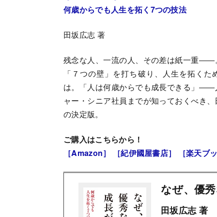
何歳からでも人生を拓く7つの技法
田坂広志 著
残念な人、一流の人、その差は紙一重――
「７つの壁」を打ち破り、人生を拓くた
は。「人は何歳からでも成長できる」――
ャー・シニア社員までが知っておくべき、
の決定版。
ご購入はこちらから！
［Amazon］
［紀伊國屋書店］
［楽天ブ
なぜ、優秀
田坂広志 著