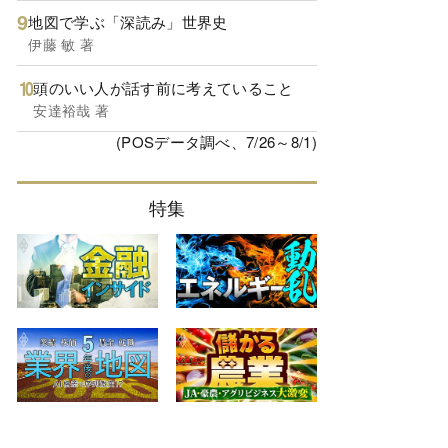
地図で学ぶ「深読み」世界史
伊藤 敏 著
頭のいい人が話す前に考えていること
安達裕哉 著
(POSデータ調べ、7/26～8/1)
特集