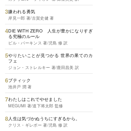
嫌われる勇気
岸見一郎 著/古賀史健 著
DIE WITH ZERO 人生が豊かになりすぎ
る究極のルール
ビル・パーキンス 著/児島 修 訳
やりたいことが見つかる 世界の果てのカ
フェ
ジョン・ストレルキー 著/鹿田昌美 訳
ブティック
池井戸 潤 著
わたしはこれでやせました
MEGUMI 著/道下将太郎 監修
人生は気づかぬうちにすぎるから。
クリス・ギレボー 著/児島 修 訳