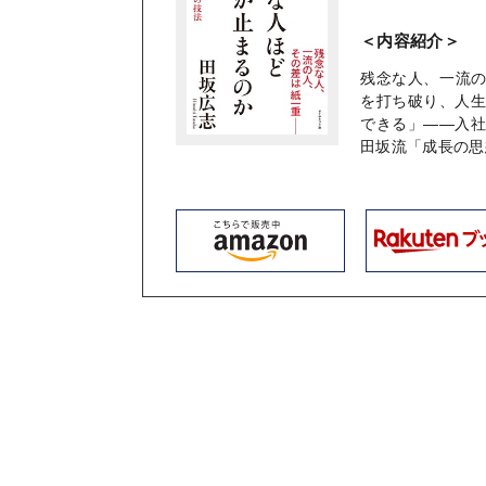
＜内容紹介＞
残念な人、一流
を打ち破り、人
できる」――入
田坂流「成長の思