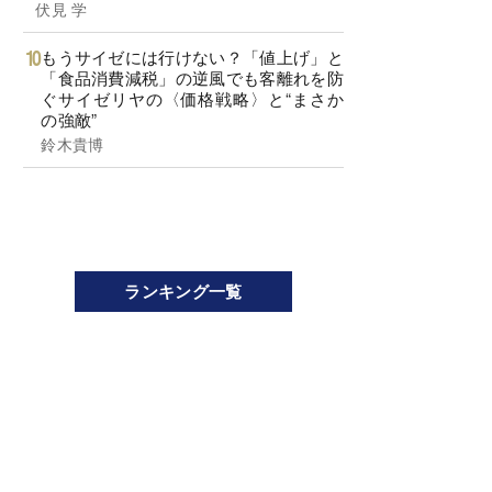
伏見 学
もうサイゼには行けない？「値上げ」と
「食品消費減税」の逆風でも客離れを防
ぐサイゼリヤの〈価格戦略〉と“まさか
の強敵”
鈴木貴博
ランキング一覧