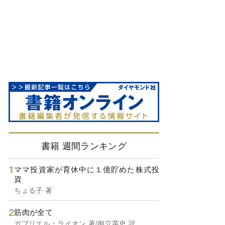
書籍 週間ランキング
ママ投資家が育休中に１億貯めた株式投
資
ちょる子 著
筋肉が全て
ガブリエル・ライオン 著/御立英史 訳