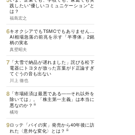
践したい“優しいコミュニケーション”と
は？
福島宏之
キオクシアでもTSMCでもありません…
AI相場急落の前兆を示す「半導体」2銘
柄の実名
真壁昭夫
「大雪で納品が遅れました」詫びる松下
電器にトヨタが放った言葉がド正論すぎ
てぐうの音も出ない
川上 徹也
「市場経済は最悪である――それ以外を
除いては」。「株主第一主義」は本当に
悪なのか？
橘玲
ロッテ「パイの実」発売から40年後に訪
れた〈意外な変化〉とは？