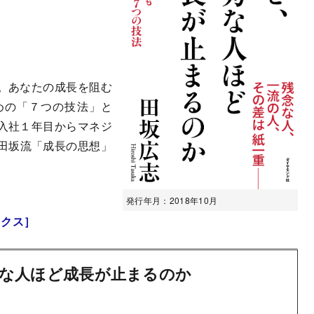
。あなたの成長を阻む
めの「７つの技法」と
入社１年目からマネジ
田坂流「成長の思想」
発行年月：2018年10月
ックス］
な人ほど成長が止まるのか