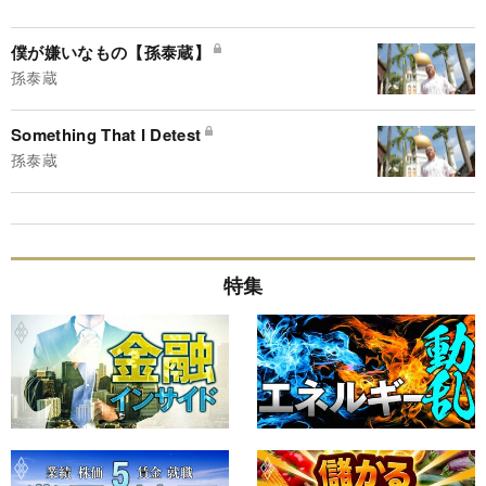
僕が嫌いなもの【孫泰蔵】
孫泰蔵
Something That I Detest
孫泰蔵
特集