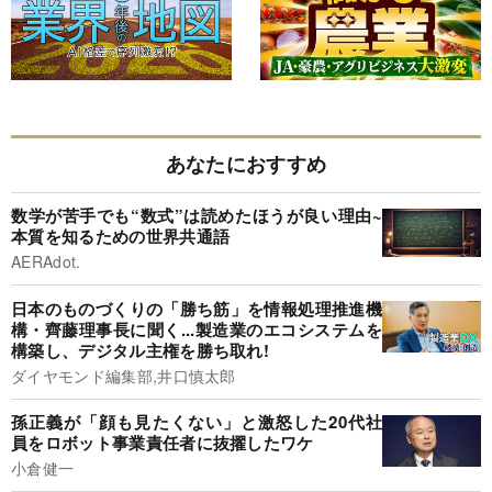
あなたにおすすめ
数学が苦手でも“数式”は読めたほうが良い理由~
本質を知るための世界共通語
AERAdot.
日本のものづくりの「勝ち筋」を情報処理推進機
構・齊藤理事長に聞く...製造業のエコシステムを
構築し、デジタル主権を勝ち取れ!
ダイヤモンド編集部,井口慎太郎
孫正義が「顔も見たくない」と激怒した20代社
員をロボット事業責任者に抜擢したワケ
小倉健一