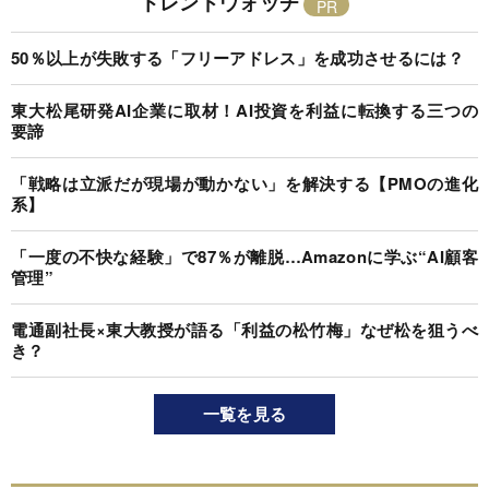
トレンドウォッチ
50％以上が失敗する「フリーアドレス」を成功させるには？
東大松尾研発AI企業に取材！AI投資を利益に転換する三つの
要諦
「戦略は立派だが現場が動かない」を解決する【PMOの進化
系】
「一度の不快な経験」で87％が離脱…Amazonに学ぶ“AI顧客
管理”
電通副社長×東大教授が語る「利益の松竹梅」なぜ松を狙うべ
き？
一覧を見る