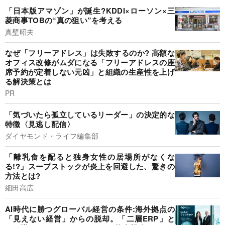
「日本版アマゾン」が誕生?KDDI×ローソン×三
菱商事TOBの“真の狙い”を考える
真壁昭夫
なぜ「フリーアドレス」は失敗するのか? 高額な
オフィス改修がムダになる「フリーアドレスの座
席予約が定着しない元凶」と組織の生産性を上げ
る解決策とは
PR
「気づいたら孤立しているリーダー」の決定的な
特徴〈見逃し配信〉
ダイヤモンド・ライフ編集部
「離乳食を配ると独身女性の居場所がなくな
る!?」スープストックが炎上を回避した、驚きの
方法とは?
細田高広
AI時代に勝つグローバル経営の条件:海外拠点の
「見えない経営」からの脱却。「二層ERP」と