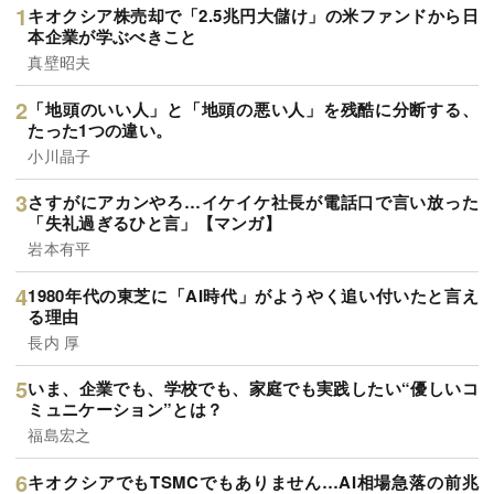
キオクシア株売却で「2.5兆円大儲け」の米ファンドから日
本企業が学ぶべきこと
真壁昭夫
「地頭のいい人」と「地頭の悪い人」を残酷に分断する、
たった1つの違い。
小川晶子
さすがにアカンやろ…イケイケ社長が電話口で言い放った
「失礼過ぎるひと言」【マンガ】
岩本有平
1980年代の東芝に「AI時代」がようやく追い付いたと言え
る理由
長内 厚
いま、企業でも、学校でも、家庭でも実践したい“優しいコ
ミュニケーション”とは？
福島宏之
キオクシアでもTSMCでもありません…AI相場急落の前兆