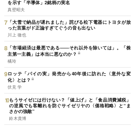
を示す「半導体」2銘柄の実名
真壁昭夫
「大雪で納品が遅れました」詫びる松下電器にトヨタが放
った言葉がド正論すぎてぐうの音も出ない
川上 徹也
「市場経済は最悪である――それ以外を除いては」。「株
主第一主義」は本当に悪なのか？
橘玲
ロッテ「パイの実」発売から40年後に訪れた〈意外な変
化〉とは？
伏見 学
もうサイゼには行けない？「値上げ」と「食品消費減税」
の逆風でも客離れを防ぐサイゼリヤの〈価格戦略〉と“ま
さかの強敵”
鈴木貴博