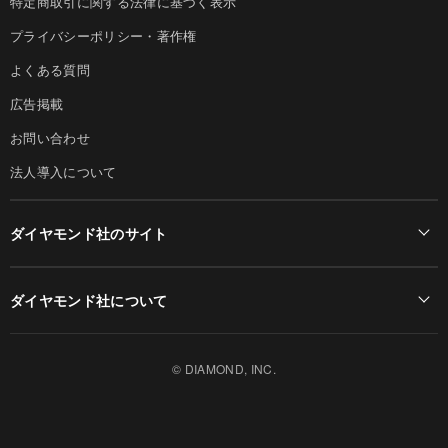
特定商取引に関する法律に基づく表示
プライバシーポリシー・著作権
よくある質問
広告掲載
お問い合わせ
法人導入について
ダイヤモンド社のサイト
Diamond Online(English)
ダイヤモンド社について
週刊ダイヤモンド
ダイヤモンド社TOP
DIAMONDハーバード・ビジネス・レビュー
© DIAMOND, INC.
会社概要
ダイヤモンドZAi（デジタル版）
採用情報
書籍オンライン