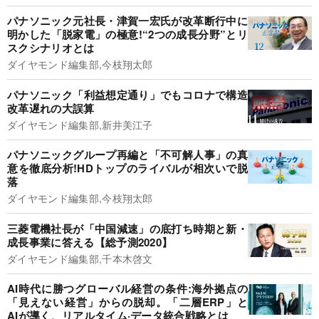
パナソニック元社長・津賀一宏氏が改革断行中に
明かした「脱家電」の極意!“2つの成長分野”とリ
スクシナリオとは
ダイヤモンド編集部,今枝翔太郎
パナソニック「利益想定通り」でもコロナで構造
改革遅れの大誤算
ダイヤモンド編集部,新井美江子
パナソニックグループ再編と「不可解人事」の真
意を徹底分析!HDトップのライバルが相次いで脱
落
ダイヤモンド編集部,今枝翔太郎
三菱電機社長が「中国減速」の底打ち時期と新・
成長事業に答える【総予測2020】
ダイヤモンド編集部,千本木啓文
AI時代に勝つグローバル経営の条件:海外拠点の
「見えない経営」からの脱却。「二層ERP」と
AIが導く、リアルタイム·データ統合戦略とは