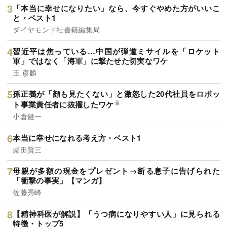
「本当に幸せになりたい」なら、今すぐやめた方がいいこ
と・ベスト1
ダイヤモンド社書籍編集局
習近平は焦っている…中国が弾道ミサイルを「ロケット
軍」ではなく「海軍」に撃たせた切実なワケ
王 彦麟
孫正義が「顔も見たくない」と激怒した20代社員をロボッ
ト事業責任者に抜擢したワケ
小倉健一
本当に幸せになれる考え方・ベスト1
柴田賢三
母親が多額の現金をプレゼント→断る息子に告げられた
「衝撃の事実」【マンガ】
佐藤秀峰
【精神科医が解説】「うつ病になりやすい人」に見られる
特徴・トップ5