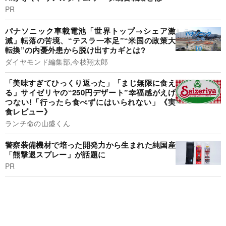
PR
パナソニック車載電池「世界トップ→シェア激
減」転落の苦境、“テスラ一本足”“米国の政策大
転換”の内憂外患から脱け出すカギとは?
ダイヤモンド編集部,今枝翔太郎
「美味すぎてひっくり返った」「まじ無限に食え
る」サイゼリヤの“250円デザート”幸福感がえげ
つない!「行ったら食べずにはいられない」《実
食レビュー》
ランチ命の山盛くん
警察装備機材で培った開発力から生まれた純国産
「熊撃退スプレー」が話題に
PR