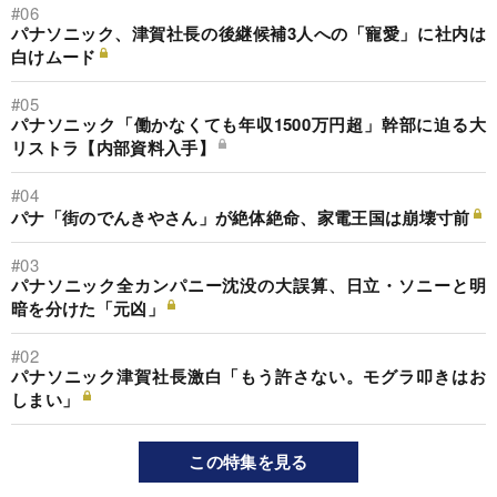
#06
パナソニック、津賀社長の後継候補3人への「寵愛」に社内は
白けムード
#05
パナソニック「働かなくても年収1500万円超」幹部に迫る大
リストラ【内部資料入手】
#04
パナ「街のでんきやさん」が絶体絶命、家電王国は崩壊寸前
#03
パナソニック全カンパニー沈没の大誤算、日立・ソニーと明
暗を分けた「元凶」
#02
パナソニック津賀社長激白「もう許さない。モグラ叩きはお
しまい」
この特集を見る