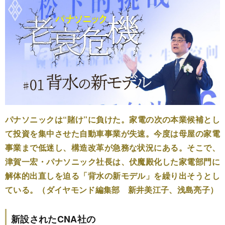
パナソニックは“賭け”に負けた。家電の次の本業候補とし
て投資を集中させた自動車事業が失速。今度は母屋の家電
事業まで低迷し、構造改革が急務な状況にある。そこで、
津賀一宏・パナソニック社長は、伏魔殿化した家電部門に
解体的出直しを迫る「背水の新モデル」を繰り出そうとし
ている。（ダイヤモンド編集部 新井美江子、浅島亮子）
新設されたCNA社の