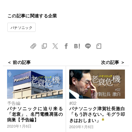
この記事に関連する企業
パナソニック
＜ 前の記事
次の記事 ＞
予告編
#02
パナソニックに迫り来る
パナソニック津賀社長激白
「老衰」、名門電機凋落の
「もう許さない。モグラ叩
病巣【予告編】
きはおしまい」
2020年1月6日
2020年1月6日