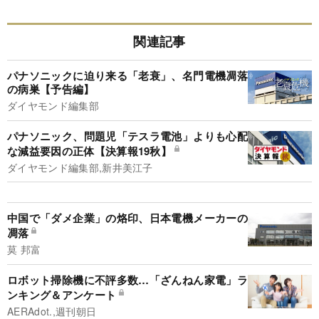
関連記事
パナソニックに迫り来る「老衰」、名門電機凋落
の病巣【予告編】
ダイヤモンド編集部
パナソニック、問題児「テスラ電池」よりも心配
な減益要因の正体【決算報19秋】
ダイヤモンド編集部,新井美江子
中国で「ダメ企業」の烙印、日本電機メーカーの
凋落
莫 邦富
ロボット掃除機に不評多数…「ざんねん家電」ラ
ンキング＆アンケート
AERAdot.,週刊朝日