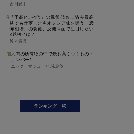
古川武士
「予想PER4倍」の異常値も…過去最高
益でも暴落したキオクシア株を襲う「恐
怖相場」の裏側、反発局面で注目したい
2銘柄とは？
鈴木貴博
人間の所有物の中で最も高くつくもの・
ナンバー1
ニック・マジューリ,児島修
ランキング一覧