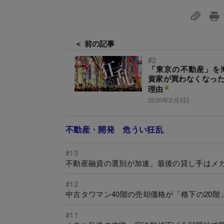
＜ 前の記事
#2
「東京の不動産」を
資家が買わなくなった
理由
2020年2月3日
不動産・開発 危うい狂乱
#13
不動産融資の選別が加速、最後の貸し手はメガ
#12
中古タワマン40階の売却価格が「格下の20
#11