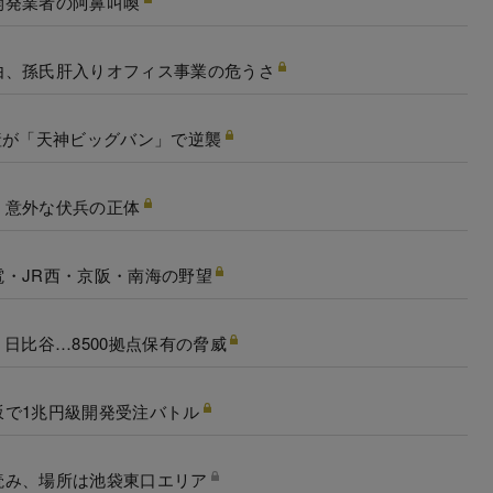
開発業者の阿鼻叫喚
由、孫氏肝入りオフィス事業の危うさ
産が「天神ビッグバン」で逆襲
！意外な伏兵の正体
・JR西・京阪・南海の野望
日比谷…8500拠点保有の脅威
坂で1兆円級開発受注バトル
読み、場所は池袋東口エリア