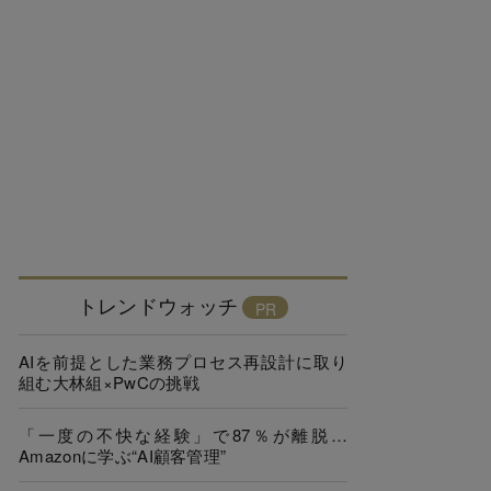
トレンドウォッチ
AIを前提とした業務プロセス再設計に取り
組む大林組×PwCの挑戦
「一度の不快な経験」で87％が離脱…
Amazonに学ぶ“AI顧客管理”