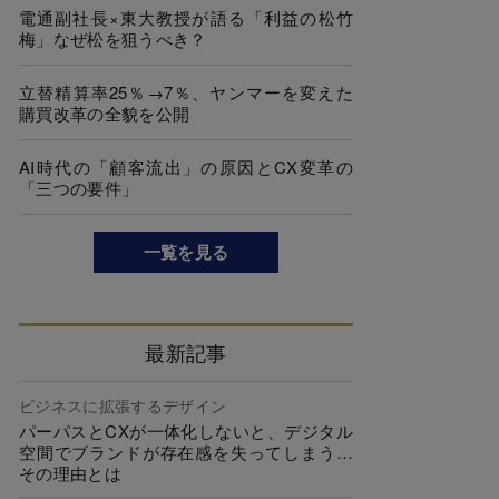
電通副社長×東大教授が語る「利益の松竹
梅」なぜ松を狙うべき？
立替精算率25％→7％、ヤンマーを変えた
購買改革の全貌を公開
AI時代の「顧客流出」の原因とCX変革の
「三つの要件」
一覧を見る
最新記事
ビジネスに拡張するデザイン
パーパスとCXが一体化しないと、デジタル
空間でブランドが存在感を失ってしまう…
その理由とは