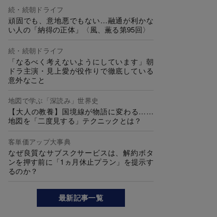
続・続朝ドライフ
頑固でも、意地悪でもない…融通が利かな
い人の「納得の正体」〈風、薫る第95回〉
続・続朝ドライフ
「なるべく考えないようにしています」朝
ドラ主演・見上愛が役作りで徹底している
意外なこと
地図で学ぶ「深読み」世界史
【大人の教養】国境線が物語に変わる……
地図を「二度見する」テクニックとは？
客単価アップ大事典
なぜ良質なサブスクサービスは、解約ボタ
ンを押す前に「1ヵ月休止プラン」を提示す
るのか？
最新記事一覧