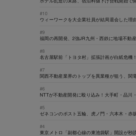
ホテル乱造の末路、宿泊料値下げ合戦開始で
#10
ウィーワークを大企業社員が結局退会した理
#9
福岡の再開発、2強JR九州・西鉄に地場不動
#8
名古屋駅前「トヨタ村」拡張計画が白紙危機
#7
関西不動産業界のトップを異業種が狙う、関電
#6
NTTが不動産開発に殴り込み！大手町・品川・
#5
ゼネコンのポスト五輪、虎ノ門・六本木・赤
#4
東京メトロ「副都心線の東池袋駅」開設が秒