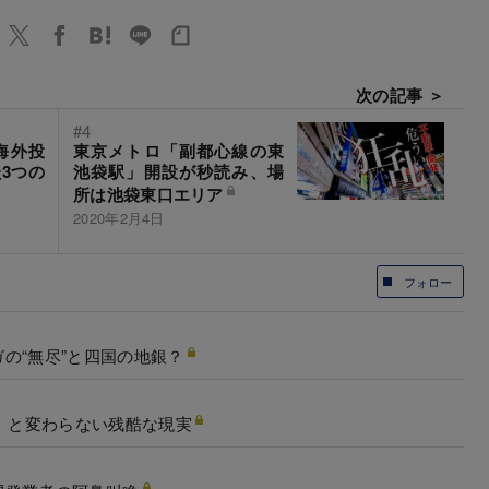
次の記事 ＞
#4
海外投
東京メトロ「副都心線の東
3つの
池袋駅」開設が秒読み、場
所は池袋東口エリア
2020年2月4日
フォロー
の“無尽”と四国の地銀？
階」と変わらない残酷な現実