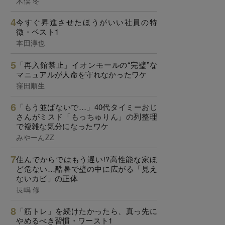
木俣 冬
今すぐ昇進させたほうがいい社員の特
徴・ベスト1
本田淳也
「再入館禁止」イオンモールの“完璧”な
マニュアルが人命を守れなかったワケ
窪田順生
「もう並ばないで…」40代タイミーおじ
さんがミスド「もっちゅりん」の列整理
で複雑な気分になったワケ
みやーんZZ
住んでからではもう遅い!?高性能な家ほ
ど危ない…酷暑で壁の中に広がる「見え
ないカビ」の正体
長嶋 修
「筋トレ」を続けたかったら、真っ先に
やめるべき習慣・ワースト1