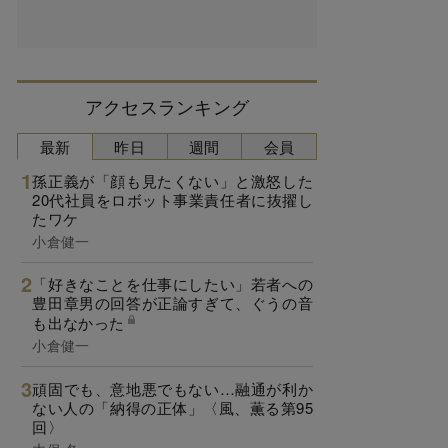
アクセスランキング
最新
昨日
週間
会員
孫正義が「顔も見たくない」と激怒した
20代社員をロボット事業責任者に抜擢し
たワケ
小倉健一
「好きなことを仕事にしたい」若者への
豊田章男の回答が正論すぎて、ぐうの音
も出なかった
小倉健一
頑固でも、意地悪でもない…融通が利か
ない人の「納得の正体」〈風、薫る第95
回〉