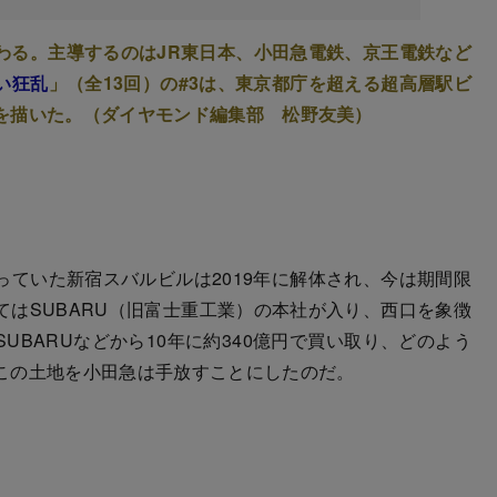
わる。主導するのはJR東日本、小田急電鉄、京王電鉄など
い狂乱
」（全13回）の#3は、東京都庁を超える超高層駅ビ
を描いた。（ダイヤモンド編集部 松野友美）
ていた新宿スバルビルは2019年に解体され、今は期間限
はSUBARU（旧富士重工業）の本社が入り、西口を象徴
UBARUなどから10年に約340億円で買い取り、どのよう
この土地を小田急は手放すことにしたのだ。