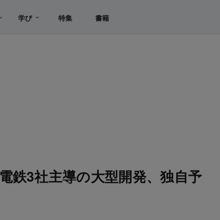
学び
特集
書籍
電鉄3社主導の大型開発、独自予