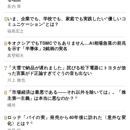
長内 厚
いま、企業でも、学校でも、家庭でも実践したい“優しいコ
ミュニケーション”とは？
福島宏之
キオクシアでもTSMCでもありません…AI相場急落の前兆
を示す「半導体」2銘柄の実名
真壁昭夫
「大雪で納品が遅れました」詫びる松下電器にトヨタが放
った言葉がド正論すぎてぐうの音も出ない
川上 徹也
「市場経済は最悪である――それ以外を除いては」。「株
主第一主義」は本当に悪なのか？
橘玲
ロッテ「パイの実」発売から40年後に訪れた〈意外な変
化〉とは？
伏見 学