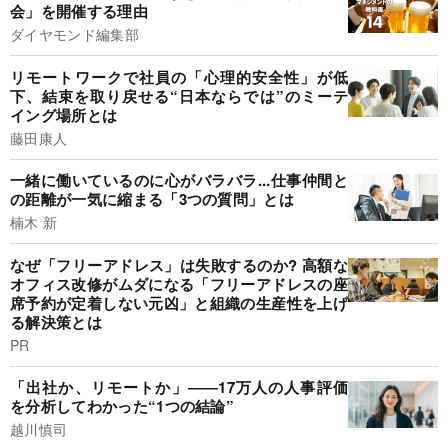
会」を開催する理由
ダイヤモンド編集部
リモートワークで社員の「心理的安全性」が低
下、結束を取り戻せる“日本ならでは”のミーテ
イング場所とは
藤田康人
一緒に働いているのに心がバラバラ...仕事仲間と
の距離が一気に縮まる「3つの質問」とは
楠木 新
なぜ「フリーアドレス」は失敗するのか? 高額な
オフィス改修がムダになる「フリーアドレスの座
席予約が定着しない元凶」と組織の生産性を上げ
る解決策とは
PR
「出社か、リモートか」――17万人の人事評価
を分析してわかった“1つの結論”
越川慎司