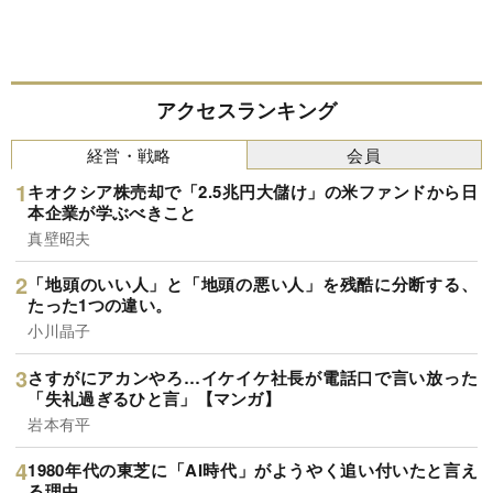
アクセスランキング
経営・戦略
会員
キオクシア株売却で「2.5兆円大儲け」の米ファンドから日
本企業が学ぶべきこと
真壁昭夫
「地頭のいい人」と「地頭の悪い人」を残酷に分断する、
たった1つの違い。
小川晶子
さすがにアカンやろ…イケイケ社長が電話口で言い放った
「失礼過ぎるひと言」【マンガ】
岩本有平
1980年代の東芝に「AI時代」がようやく追い付いたと言え
る理由