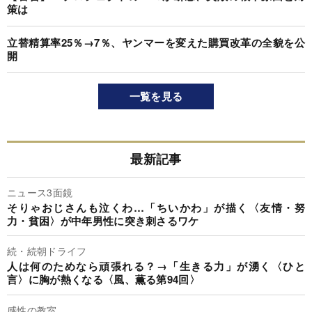
策は
立替精算率25％→7％、ヤンマーを変えた購買改革の全貌を公
開
一覧を見る
最新記事
ニュース3面鏡
そりゃおじさんも泣くわ…「ちいかわ」が描く〈友情・努
力・貧困〉が中年男性に突き刺さるワケ
続・続朝ドライフ
人は何のためなら頑張れる？→「生きる力」が湧く〈ひと
言〉に胸が熱くなる〈風、薫る第94回〉
感性の教室