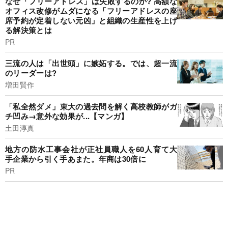
なぜ「フリーアドレス」は失敗するのか? 高額な
オフィス改修がムダになる「フリーアドレスの座
席予約が定着しない元凶」と組織の生産性を上げ
る解決策とは
PR
三流の人は「出世頭」に嫉妬する。では、超一流
のリーダーは?
増田賢作
「私全然ダメ」東大の過去問を解く高校教師がガ
チ凹み→意外な効果が...【マンガ】
土田淳真
地方の防水工事会社が正社員職人を60人育て大
手企業から引く手あまた。年商は30倍に
PR