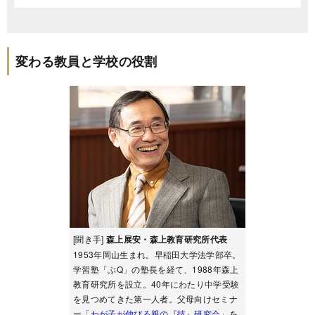
変わる教員と学校の役割
[聞き手]
森上展安・森上教育研究所代表
1953年岡山生まれ。早稲田大学法学部卒。
学習塾「ぶQ」の塾長を経て、1988年森上
教育研究所を設立。40年にわたり中学受験
を見つめてきた第一人者。父母向けセミナ
ー
「わが子が伸びる親の『技』研究会」
を