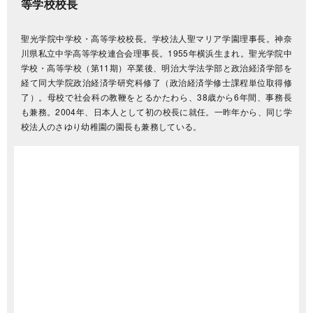
等学校校長
聖光学院中学校・高等学校校長。学校法人聖マリア学園理事長。神奈
川県私立中学高等学校連合会理事長。1955年横浜生まれ。聖光学院中
学校・高等学校（第11期）卒業後、明治大学法学部と政治経済学部を
経て同大学院政治経済学研究科修了（政治経済学修士課程単位取得修
了）。母校で社会科の教鞭をとるかたわら、38歳から6年間、事務長
も兼務。2004年、日本人として初の校長に就任。一昨年から、同じ学
校法人のさゆり幼稚園の園長も兼務している。