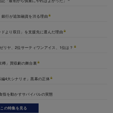
闘記「最初から慎重にやればよかった」
！銀行が追加融資を渋る理由
ンドより双日」を支援先に選んだ理由
ゼリヤ、2位サーティワンアイス、1位は？
京樽」買収劇の舞台裏
再編4大シナリオ」黒幕の正体
も食指を動かすサバイバルの実態
この特集を見る