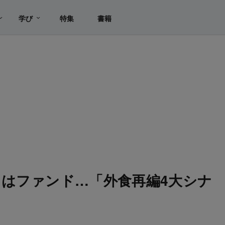
学び
特集
書籍
はファンド…「外食再編4大シナ