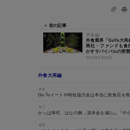
＜ 前の記事
予告編
外食業界「GoTo大再
商社・ファンドも食
かすサバイバルの実
2021年3月22日
外食大再編
＃8
Go Toイートや時短協力金は本当に飲食店を
＃7
かっぱ寿司、はなの舞…資本金を減らし「中
＃6