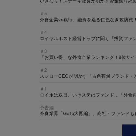
いきなり！ステーキ社長が明かす資金繰り死
＃5
外食企業vs銀行、融資を巡る仁義なき攻防戦
＃4
ロイヤルホスト経営トップに聞く「投資ファ
＃3
「お買い得」な外食企業ランキング！8位サイ
＃2
スシローCEOが明かす「古色蒼然ブランド・
＃1
ロイホは双日、いきステはファンド…「外食
予告編
外食業界「GoTo大再編」、商社・ファンド