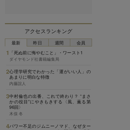
アクセスランキング
最新
昨日
週間
会員
「死ぬ前に悔やむこと」・ワースト1
ダイヤモンド社書籍編集局
心理学研究でわかった「運がいい人」の
あまりに明白な特徴
内藤誼人
中村倫也の出番、これで終わり？ “まさ
かの役目”にやきもきする〈風、薫る第
96回〉
木俣 冬
パワー不足のジムニーノマド、なぜター