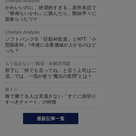
Lifestyle Analysis
かわいいのに、絶望的すぎる…原作未読で
『映画ちいかわ』に挑んだら、開始早々に
面食らったワケ
Lifestyle Analysis
ソフトバンクG「巨額AI投資」とNTT「小
型国産AI」1年後に企業価値が上がるのはど
っち？
もう悩まない！職場・未解決問題
部下に「何でも言ってね」と言う上司は二
流…では、一流が使う“魔法の質問”とは？
株トレ
株で勝てる人は見逃さない「すぐに損切り
すべきチャート」の特徴
最新記事一覧