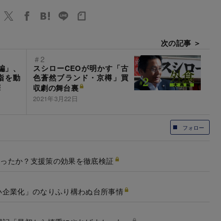
次の記事 ＞
＃2
編」、
スシローCEOが明かす「古
指を動
色蒼然ブランド・京樽」買
態
収劇の舞台裏
2021年3月22日
フォロー
救ったか？支援策の効果を徹底検証
小企業化」のなりふり構わぬ台所事情