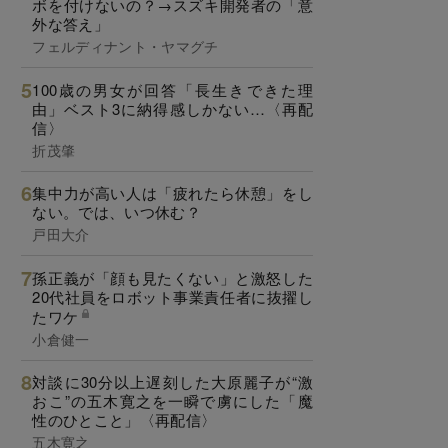
ボを付けないの？→スズキ開発者の「意
外な答え」
フェルディナント・ヤマグチ
100歳の男女が回答「長生きできた理
由」ベスト3に納得感しかない…〈再配
信〉
折茂肇
集中力が高い人は「疲れたら休憩」をし
ない。では、いつ休む？
戸田大介
孫正義が「顔も見たくない」と激怒した
20代社員をロボット事業責任者に抜擢し
たワケ
小倉健一
対談に30分以上遅刻した大原麗子が“激
おこ”の五木寛之を一瞬で虜にした「魔
性のひとこと」〈再配信〉
五木寛之