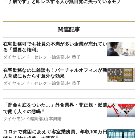
「了解です」と即レスする人が無自覚に失っているモノ
関連記事
在宅勤務可でも社員の不満が多い企業が忘れてい
る「重要な権利」
ダイヤモンド・セレクト編集部,林 恭子
在宅勤務なのに雑談も！バーチャルオフィスが新
人育成にもたらす意外な効果
ダイヤモンド・セレクト編集部,林 恭子
「貯金も底をついた…」外食業界・非正規・派遣
で働く人々の悲鳴
ダイヤモンド編集部,山本興陽
コロナで貧困にあえぐ客室乗務員、年収100万円
減と「社内格差」の悲哀