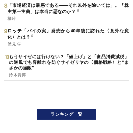
「市場経済は最悪である――それ以外を除いては」。「株
主第一主義」は本当に悪なのか？
橘玲
ロッテ「パイの実」発売から40年後に訪れた〈意外な変
化〉とは？
伏見 学
もうサイゼには行けない？「値上げ」と「食品消費減税」
の逆風でも客離れを防ぐサイゼリヤの〈価格戦略〉と“ま
さかの強敵”
鈴木貴博
ランキング一覧