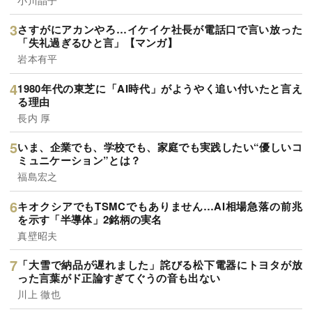
さすがにアカンやろ…イケイケ社長が電話口で言い放った
「失礼過ぎるひと言」【マンガ】
岩本有平
1980年代の東芝に「AI時代」がようやく追い付いたと言え
る理由
長内 厚
いま、企業でも、学校でも、家庭でも実践したい“優しいコ
ミュニケーション”とは？
福島宏之
キオクシアでもTSMCでもありません…AI相場急落の前兆
を示す「半導体」2銘柄の実名
真壁昭夫
「大雪で納品が遅れました」詫びる松下電器にトヨタが放
った言葉がド正論すぎてぐうの音も出ない
川上 徹也