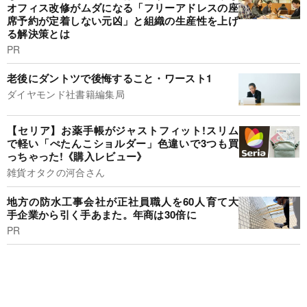
オフィス改修がムダになる「フリーアドレスの座
席予約が定着しない元凶」と組織の生産性を上げ
る解決策とは
PR
老後にダントツで後悔すること・ワースト1
ダイヤモンド社書籍編集局
【セリア】お薬手帳がジャストフィット!スリム
で軽い「ぺたんこショルダー」色違いで3つも買
っちゃった!《購入レビュー》
雑貨オタクの河合さん
地方の防水工事会社が正社員職人を60人育て大
手企業から引く手あまた。年商は30倍に
PR