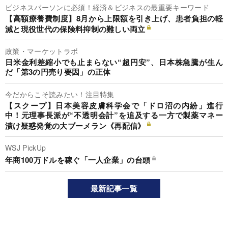
ビジネスパーソンに必須！経済＆ビジネスの最重要キーワード
【高額療養費制度】8月から上限額を引き上げ、患者負担の軽
減と現役世代の保険料抑制の難しい両立
政策・マーケットラボ
日米金利差縮小でも止まらない“超円安”、日本株急騰が生ん
だ「第3の円売り要因」の正体
今だからこそ読みたい！注目特集
【スクープ】日本美容皮膚科学会で「ドロ沼の内紛」進行
中！元理事長派が“不透明会計”を追及する一方で製薬マネー
漬け疑惑発覚の大ブーメラン《再配信》
WSJ PickUp
年商100万ドルを稼ぐ「一人企業」の台頭
最新記事一覧