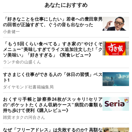
あなたにおすすめ
「好きなことを仕事にしたい」若者への豊田章男
の回答が正論すぎて、ぐうの音も出なかった
小倉健一
「もう5回くらい食べてる」すき家の“やけくそ
メニュー”美味しすぎてライス追加注文した!「ク
ソ美味い」「好きすぎる」《実食レビュー》
ランチ命の山盛くん
すさまじく仕事ができる人の「休日の習慣」ベス
ト1
ダイヤモンド社書籍編集局
おくすり手帳と診察券24枚がスッキリ!セリア
の“ポケットたくさん収納ケース”病院の書類も
持ち歩けて便利《購入レビュー》
雑貨オタクの河合さん
なぜ「フリーアドレス」は失敗するのか? 高額な