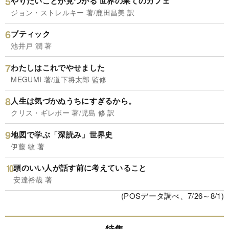
やりたいことが見つかる 世界の果てのカフェ
ジョン・ストレルキー 著/鹿田昌美 訳
ブティック
池井戸 潤 著
わたしはこれでやせました
MEGUMI 著/道下将太郎 監修
人生は気づかぬうちにすぎるから。
クリス・ギレボー 著/児島 修 訳
地図で学ぶ「深読み」世界史
伊藤 敏 著
頭のいい人が話す前に考えていること
安達裕哉 著
(POSデータ調べ、7/26～8/1)