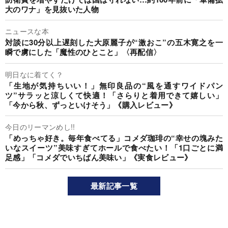
大のワナ」を見抜いた人物
ニュースな本
対談に30分以上遅刻した大原麗子が“激おこ”の五木寛之を一
瞬で虜にした「魔性のひとこと」〈再配信〉
明日なに着てく？
「生地が気持ちいい！」無印良品の“風を通すワイドパン
ツ”サラッと涼しくて快適！「さらりと着用できて嬉しい」
「今から秋、ずっといけそう」《購入レビュー》
今日のリーマンめし!!
「めっちゃ好き。毎年食べてる」コメダ珈琲の“幸せの塊みた
いなスイーツ”美味すぎてホールで食べたい！「1口ごとに満
足感」「コメダでいちばん美味い」《実食レビュー》
最新記事一覧