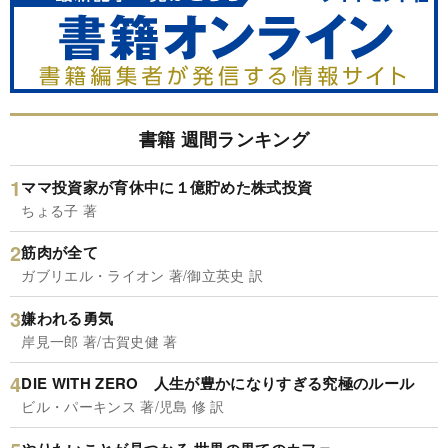
書籍 週間ランキング
ママ投資家が育休中に１億貯めた株式投資
ちょる子 著
筋肉が全て
ガブリエル・ライオン 著/御立英史 訳
嫌われる勇気
岸見一郎 著/古賀史健 著
DIE WITH ZERO 人生が豊かになりすぎる究極のルール
ビル・パーキンス 著/児島 修 訳