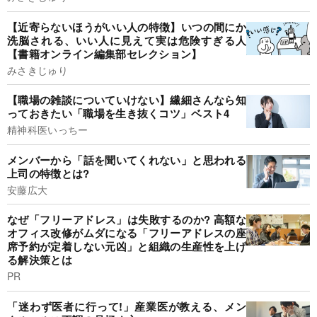
【近寄らないほうがいい人の特徴】いつの間にか
洗脳される、いい人に見えて実は危険すぎる人
【書籍オンライン編集部セレクション】
みさきじゅり
【職場の雑談についていけない】繊細さんなら知
っておきたい「職場を生き抜くコツ」ベスト4
精神科医いっちー
メンバーから「話を聞いてくれない」と思われる
上司の特徴とは?
安藤広大
なぜ「フリーアドレス」は失敗するのか? 高額な
オフィス改修がムダになる「フリーアドレスの座
席予約が定着しない元凶」と組織の生産性を上げ
る解決策とは
PR
「迷わず医者に行って!」産業医が教える、メン