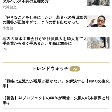
タルヘルス不調の見極め方
武神健之
「好きなことを仕事にしたい」若者への豊田章男
の回答が正論すぎて、ぐうの音も出なかった
小倉健一
地方の防水工事会社が正社員職人を60人育て大
手企業から引く手あまた。年商は30倍に
PR
トレンドウォッチ
「戦略は立派だが現場が動かない」を解決する【PMOの進化
系】
【警告】AIプロジェクトの60％が断念、失敗の根本原因と対
策は