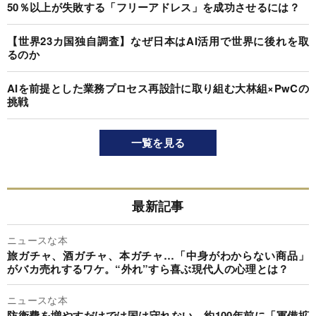
50％以上が失敗する「フリーアドレス」を成功させるには？
【世界23カ国独自調査】なぜ日本はAI活用で世界に後れを取
るのか
AIを前提とした業務プロセス再設計に取り組む大林組×PwCの
挑戦
一覧を見る
最新記事
ニュースな本
旅ガチャ、酒ガチャ、本ガチャ…「中身がわからない商品」
がバカ売れするワケ。“外れ”すら喜ぶ現代人の心理とは？
ニュースな本
防衛費を増やすだけでは国は守れない…約100年前に「軍備拡