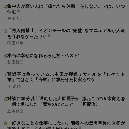
集中力が高い人は「疲れたら休憩」をしない。では、いつ
休む？
戸田大介
「再入館禁止」イオンモールの“完璧”なマニュアルが人命
を守れなかったワケ
窪田順生
本当に幸せになれる考え方・ベスト1
柴田賢三
習近平は焦っている…中国が弾道ミサイルを「ロケット
軍」ではなく「海軍」に撃たせた切実なワケ
王 彦麟
対談に30分以上遅刻した大原麗子が“激おこ”の五木寛之を
一瞬で虜にした「魔性のひとこと」〈再配信〉
五木寛之
「好きなことを仕事にしたい」若者への豊田章男の回答が
正論すぎて、ぐうの音も出なかった