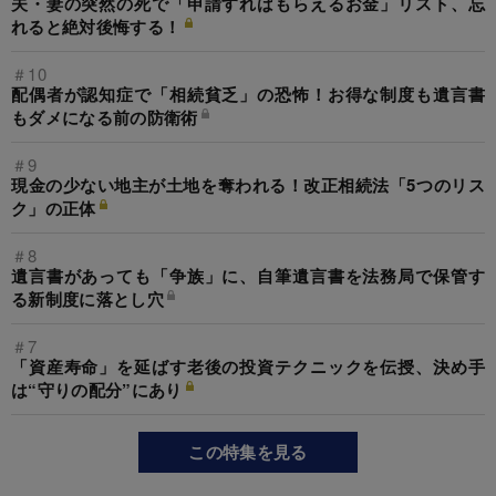
夫・妻の突然の死で「申請すればもらえるお金」リスト、忘
れると絶対後悔する！
＃10
配偶者が認知症で「相続貧乏」の恐怖！お得な制度も遺言書
もダメになる前の防衛術
＃9
現金の少ない地主が土地を奪われる！改正相続法「5つのリス
ク」の正体
＃8
遺言書があっても「争族」に、自筆遺言書を法務局で保管す
る新制度に落とし穴
＃7
「資産寿命」を延ばす老後の投資テクニックを伝授、決め手
は“守りの配分”にあり
この特集を見る