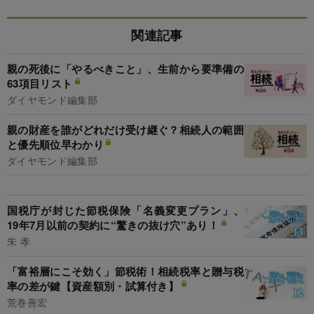
関連記事
親の死後に「やるべきこと」、生前から要準備の
63項目リスト
ダイヤモンド編集部
親の財産を誰がどれだけ受け継ぐ？相続人の範囲
と優先順位早わかり
ダイヤモンド編集部
国税庁が封じた節税保険「名義変更プラン」、
19年7月以前の契約に“驚きの抜け穴”あり！
朱 孝
「富裕層にこそ効く」節税術！相続税率と贈与税
率の差が鍵【資産額別・試算付き】
荒巻善宏