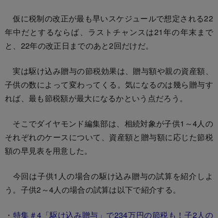
仮に税制の改正が最も早いスケジュールで想定される22
年中だとするならば、ラストチャンスは21年の年末まで
と、22年の改正日までのあと2回だけだ。
実は駆け込み贈与の節税効果は、贈与額や親の資産額、
子供の数によって変わってくる。気になるのは幾ら贈与す
れば、最も節税額が最大になるかという点だろう。
そこでダイヤモンド編集部は、相続対象が子供1～4人の
それぞれのケースについて、資産額と贈与額に応じた節税
額の早見表を用意した。
今回は子供1人の場合の駆け込み贈与の試算を紹介しよ
う。子供2～4人の場合の試算は以下で紹介する。
・
特集＃4「駆け込み贈与」で234万円の節税も！子2人の