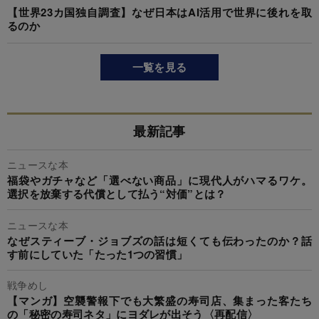
【世界23カ国独自調査】なぜ日本はAI活用で世界に後れを取
るのか
一覧を見る
最新記事
ニュースな本
福袋やガチャなど「選べない商品」に現代人がハマるワケ。
選択を放棄する代償として払う“対価”とは？
ニュースな本
なぜスティーブ・ジョブズの話は短くても伝わったのか？話
す前にしていた「たった1つの習慣」
戦争めし
【マンガ】空襲警報下でも大繁盛の寿司店、集まった客たち
の「秘密の寿司ネタ」にヨダレが出そう〈再配信〉