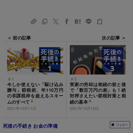
＜ 前の記事
次の記事 ＞
＃1
＃3
今しか使えない「駆け込み
実家の売却は相続の前と後
贈与」節税術、年110万円
で「数百万円の差」も！絶
の非課税枠を超えるスキー
対押さえたい節税対策と相
ムのすべて
続の基本
2021年10月11日
2021年10月12日
死後の手続き お金の準備
フォロー