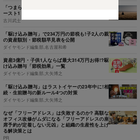
「つまらない人生を送る人」に共通する特徴・ワ
ースト1
古川武士
「駆け込み贈与」で234万円の節税も!子2人の親
の資産額別・節税額早見表を公開
ダイヤモンド編集部,名古屋和希
資産3億円・子供1人ならば最大314万円お得!?駆
け込み贈与「節税効果」一覧
ダイヤモンド編集部,大矢博之
「駆け込み贈与」はラストイヤーの23年中に!相
続・生前贈与の新ルール4つの対策
ダイヤモンド編集部,大矢博之
なぜ「フリーアドレス」は失敗するのか? 高額な
オフィス改修がムダになる「フリーアドレスの座
席予約が定着しない元凶」と組織の生産性を上げ
る解決策とは
PR