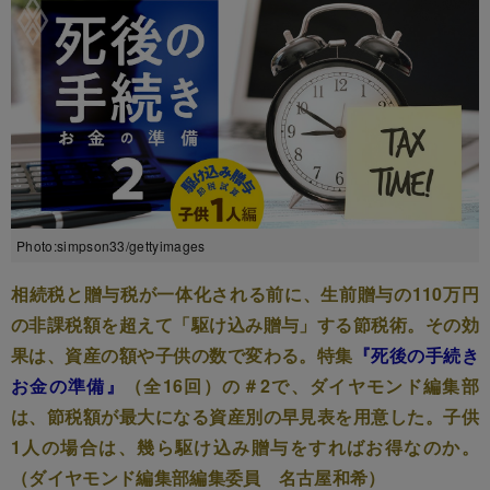
Photo:simpson33/gettyimages
相続税と贈与税が一体化される前に、生前贈与の110万円
の非課税額を超えて「駆け込み贈与」する節税術。その効
果は、資産の額や子供の数で変わる。特集
『死後の手続き
お金の準備』
（全16回）の＃2で、ダイヤモンド編集部
は、節税額が最大になる資産別の早見表を用意した。子供
1人の場合は、幾ら駆け込み贈与をすればお得なのか。
（ダイヤモンド編集部編集委員 名古屋和希）