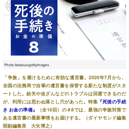
Photo:takasuu/gettyimages
「争族」を避けるために有効な遺言書。2020年7月から、
全国の法務局で自筆の遺言書を保管する新たな制度がスタ
ートした。紛失や改ざんなどのトラブルは回避できるのだ
が、利用には思わぬ落とし穴があった。特集
『死後の手続
き お金の準備』
（全16回）の＃8では、最強の争族対策で
ある遺言書の最新事情をお届けする。（ダイヤモンド編集
部副編集長 大矢博之）