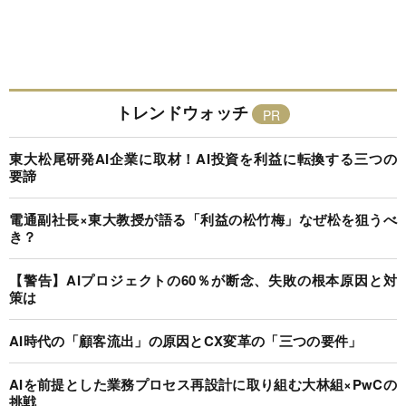
トレンドウォッチ
東大松尾研発AI企業に取材！AI投資を利益に転換する三つの
要諦
電通副社長×東大教授が語る「利益の松竹梅」なぜ松を狙うべ
き？
【警告】AIプロジェクトの60％が断念、失敗の根本原因と対
策は
AI時代の「顧客流出」の原因とCX変革の「三つの要件」
AIを前提とした業務プロセス再設計に取り組む大林組×PwCの
挑戦