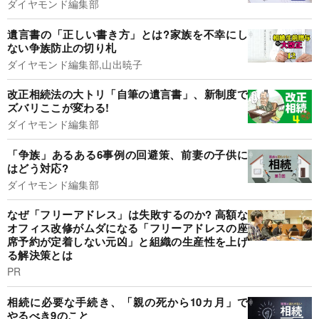
ダイヤモンド編集部
遺言書の「正しい書き方」とは?家族を不幸にし
ない争族防止の切り札
ダイヤモンド編集部,山出暁子
改正相続法の大トリ「自筆の遺言書」、新制度で
ズバリここが変わる!
ダイヤモンド編集部
「争族」あるある6事例の回避策、前妻の子供に
はどう対応?
ダイヤモンド編集部
なぜ「フリーアドレス」は失敗するのか? 高額な
オフィス改修がムダになる「フリーアドレスの座
席予約が定着しない元凶」と組織の生産性を上げ
る解決策とは
PR
相続に必要な手続き、「親の死から10カ月」で
やるべき9のこと