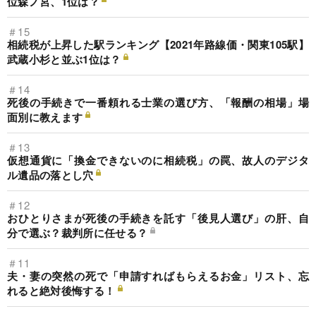
位森ノ宮、1位は？
＃15
相続税が上昇した駅ランキング【2021年路線価・関東105駅】
武蔵小杉と並ぶ1位は？
＃14
死後の手続きで一番頼れる士業の選び方、「報酬の相場」場
面別に教えます
＃13
仮想通貨に「換金できないのに相続税」の罠、故人のデジタ
ル遺品の落とし穴
＃12
おひとりさまが死後の手続きを託す「後見人選び」の肝、自
分で選ぶ？裁判所に任せる？
＃11
夫・妻の突然の死で「申請すればもらえるお金」リスト、忘
れると絶対後悔する！