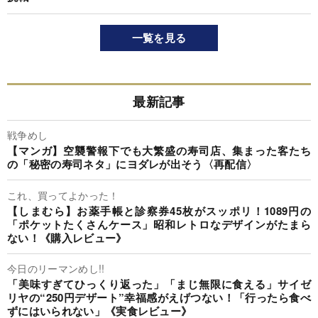
一覧を見る
最新記事
戦争めし
【マンガ】空襲警報下でも大繁盛の寿司店、集まった客たち
の「秘密の寿司ネタ」にヨダレが出そう〈再配信〉
これ、買ってよかった！
【しまむら】お薬手帳と診察券45枚がスッポリ！1089円の
「ポケットたくさんケース」昭和レトロなデザインがたまら
ない！《購入レビュー》
今日のリーマンめし!!
「美味すぎてひっくり返った」「まじ無限に食える」サイゼ
リヤの“250円デザート”幸福感がえげつない！「行ったら食べ
ずにはいられない」《実食レビュー》