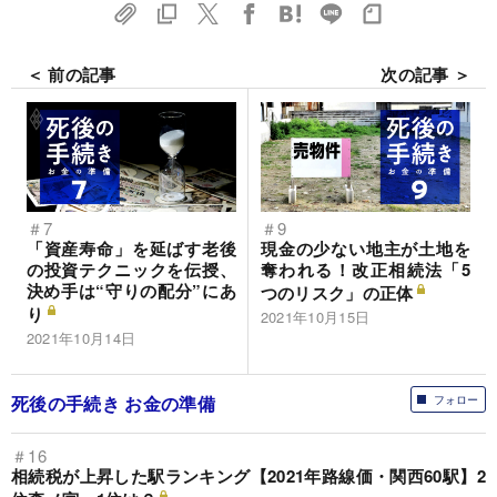
＜ 前の記事
次の記事 ＞
＃7
＃9
「資産寿命」を延ばす老後
現金の少ない地主が土地を
の投資テクニックを伝授、
奪われる！改正相続法「5
決め手は“守りの配分”にあ
つのリスク」の正体
り
2021年10月15日
2021年10月14日
死後の手続き お金の準備
フォロー
＃16
相続税が上昇した駅ランキング【2021年路線価・関西60駅】2