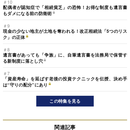
＃10
配偶者が認知症で「相続貧乏」の恐怖！お得な制度も遺言書
もダメになる前の防衛術
＃9
現金の少ない地主が土地を奪われる！改正相続法「5つのリス
ク」の正体
＃8
遺言書があっても「争族」に、自筆遺言書を法務局で保管す
る新制度に落とし穴
＃7
「資産寿命」を延ばす老後の投資テクニックを伝授、決め手
は“守りの配分”にあり
この特集を見る
関連記事