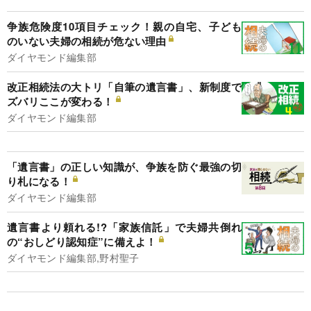
争族危険度10項目チェック！親の自宅、子ども
のいない夫婦の相続が危ない理由
ダイヤモンド編集部
改正相続法の大トリ「自筆の遺言書」、新制度で
ズバリここが変わる！
ダイヤモンド編集部
「遺言書」の正しい知識が、争族を防ぐ最強の切
り札になる！
ダイヤモンド編集部
遺言書より頼れる!?「家族信託」で夫婦共倒れ
の“おしどり認知症”に備えよ！
ダイヤモンド編集部,野村聖子