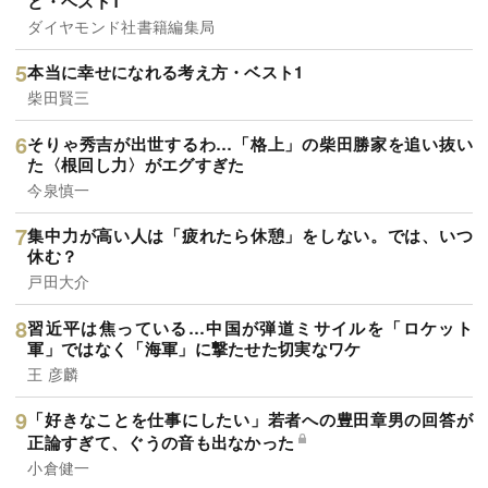
と・ベスト1
ダイヤモンド社書籍編集局
本当に幸せになれる考え方・ベスト1
柴田賢三
そりゃ秀吉が出世するわ…「格上」の柴田勝家を追い抜い
た〈根回し力〉がエグすぎた
今泉慎一
集中力が高い人は「疲れたら休憩」をしない。では、いつ
休む？
戸田大介
習近平は焦っている…中国が弾道ミサイルを「ロケット
軍」ではなく「海軍」に撃たせた切実なワケ
王 彦麟
「好きなことを仕事にしたい」若者への豊田章男の回答が
正論すぎて、ぐうの音も出なかった
小倉健一