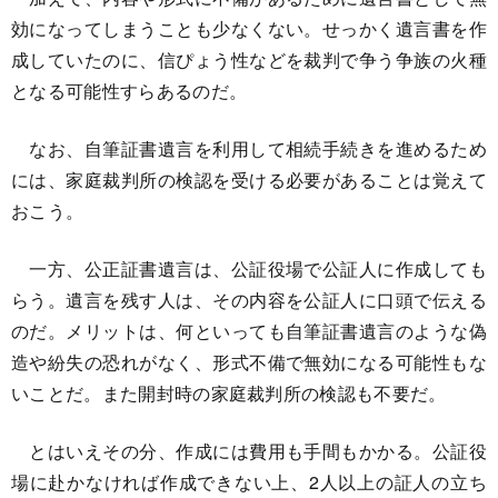
効になってしまうことも少なくない。せっかく遺言書を作
成していたのに、信ぴょう性などを裁判で争う争族の火種
となる可能性すらあるのだ。
なお、自筆証書遺言を利用して相続手続きを進めるため
には、家庭裁判所の検認を受ける必要があることは覚えて
おこう。
一方、公正証書遺言は、公証役場で公証人に作成しても
らう。遺言を残す人は、その内容を公証人に口頭で伝える
のだ。メリットは、何といっても自筆証書遺言のような偽
造や紛失の恐れがなく、形式不備で無効になる可能性もな
いことだ。また開封時の家庭裁判所の検認も不要だ。
とはいえその分、作成には費用も手間もかかる。公証役
場に赴かなければ作成できない上、2人以上の証人の立ち