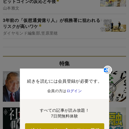
ビットコインの反応と今後
山本雅文
3年前の「仮想通貨億り人」が税務署に狙われる
リスクが高いワケ
ダイヤモンド編集部,笠原里穂
特集
続きを読むには会員登録が必要です。
会員の方は
ログイン
すべての記事が読み放題！
7日間無料体験