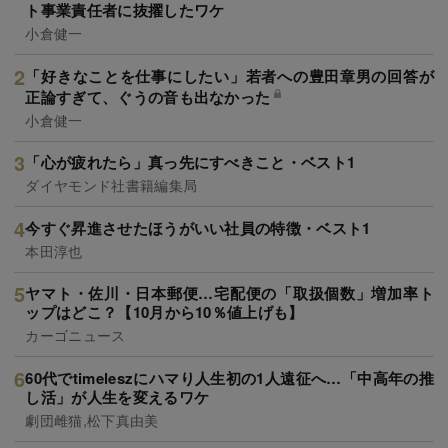
ト事業責任者に抜擢したワケ
小倉健一
「好きなことを仕事にしたい」若者への豊田章男の回答が
正論すぎて、ぐうの音も出なかった
小倉健一
「心が疲れたら」真っ先にすべきこと・ベスト1
ダイヤモンド社書籍編集局
今すぐ昇進させたほうがいい社員の特徴・ベスト1
本田淳也
ヤマト・佐川・日本郵便…宅配便の「取扱個数」増加率ト
ップはどこ？【10月から10％値上げも】
カーゴニュース
60代でtimeleszにハマり人生初の1人遠征へ…「中高年の推
し活」が人生を変えるワケ
劇団雌猫,松下真由美