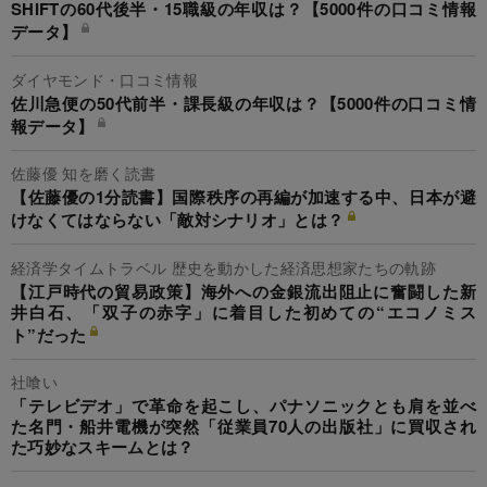
SHIFTの60代後半・15職級の年収は？【5000件の口コミ情報
データ】
ダイヤモンド・口コミ情報
佐川急便の50代前半・課長級の年収は？【5000件の口コミ情
報データ】
佐藤優 知を磨く読書
【佐藤優の1分読書】国際秩序の再編が加速する中、日本が避
けなくてはならない「敵対シナリオ」とは？
経済学タイムトラベル 歴史を動かした経済思想家たちの軌跡
【江戸時代の貿易政策】海外への金銀流出阻止に奮闘した新
井白石、「双子の赤字」に着目した初めての“エコノミス
ト”だった
社喰い
「テレビデオ」で革命を起こし、パナソニックとも肩を並べ
た名門・船井電機が突然「従業員70人の出版社」に買収され
た巧妙なスキームとは？