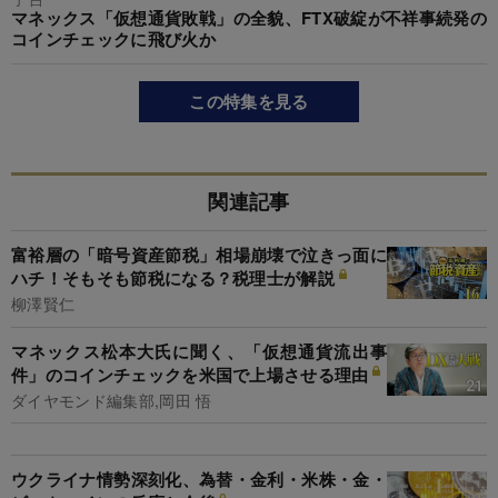
マネックス「仮想通貨敗戦」の全貌、FTX破綻が不祥事続発の
コインチェックに飛び火か
この特集を見る
関連記事
富裕層の「暗号資産節税」相場崩壊で泣きっ面に
ハチ！そもそも節税になる？税理士が解説
柳澤賢仁
マネックス松本大氏に聞く、「仮想通貨流出事
件」のコインチェックを米国で上場させる理由
ダイヤモンド編集部,岡田 悟
ウクライナ情勢深刻化、為替・金利・米株・金・