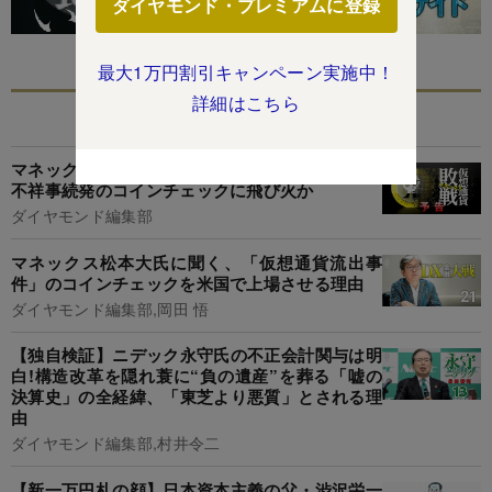
ダイヤモンド・プレミアムに登録
最大1万円割引キャンペーン実施中！
詳細はこちら
あなたにおすすめ
マネックス「仮想通貨敗戦」の全貌、FTX破綻が
不祥事続発のコインチェックに飛び火か
ダイヤモンド編集部
マネックス松本大氏に聞く、「仮想通貨流出事
件」のコインチェックを米国で上場させる理由
ダイヤモンド編集部,岡田 悟
【独自検証】ニデック永守氏の不正会計関与は明
白!構造改革を隠れ蓑に“負の遺産”を葬る「嘘の
決算史」の全経緯、「東芝より悪質」とされる理
由
ダイヤモンド編集部,村井令二
【新一万円札の顔】日本資本主義の父・渋沢栄一