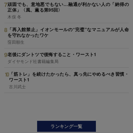
頑固でも、意地悪でもない…融通が利かない人の「納得の
正体」〈風、薫る第95回〉
木俣 冬
「再入館禁止」イオンモールの“完璧”なマニュアルが人命
を守れなかったワケ
窪田順生
老後にダントツで後悔すること・ワースト1
ダイヤモンド社書籍編集局
「筋トレ」を続けたかったら、真っ先にやめるべき習慣・
ワースト1
古川武士
ランキング一覧