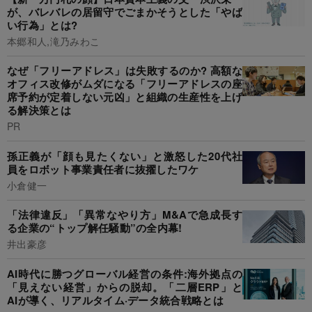
が、バレバレの居留守でごまかそうとした「やば
い行為」とは?
本郷和人,滝乃みわこ
なぜ「フリーアドレス」は失敗するのか? 高額な
オフィス改修がムダになる「フリーアドレスの座
席予約が定着しない元凶」と組織の生産性を上げ
る解決策とは
PR
孫正義が「顔も見たくない」と激怒した20代社
員をロボット事業責任者に抜擢したワケ
小倉健一
「法律違反」「異常なやり方」M&Aで急成長す
る企業の“トップ解任騒動”の全内幕!
井出豪彦
AI時代に勝つグローバル経営の条件:海外拠点の
「見えない経営」からの脱却。「二層ERP」と
AIが導く、リアルタイム·データ統合戦略とは