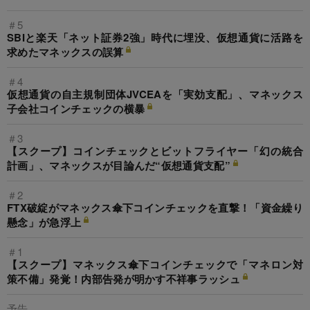
＃5
SBIと楽天「ネット証券2強」時代に埋没、仮想通貨に活路を
求めたマネックスの誤算
＃4
仮想通貨の自主規制団体JVCEAを「実効支配」、マネックス
子会社コインチェックの横暴
＃3
【スクープ】コインチェックとビットフライヤー「幻の統合
計画」、マネックスが目論んだ“仮想通貨支配”
＃2
FTX破綻がマネックス傘下コインチェックを直撃！「資金繰り
懸念」が急浮上
＃1
【スクープ】マネックス傘下コインチェックで「マネロン対
策不備」発覚！内部告発が明かす不祥事ラッシュ
予告