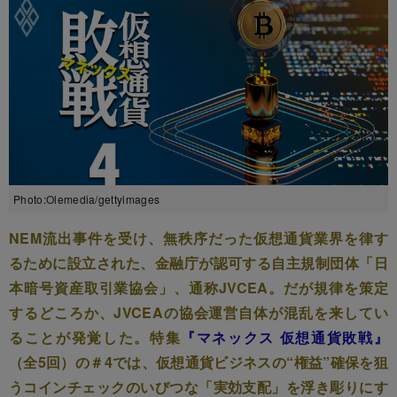
Photo:Olemedia/gettyimages
NEM流出事件を受け、無秩序だった仮想通貨業界を律す
るために設立された、金融庁が認可する自主規制団体「日
本暗号資産取引業協会」、通称JVCEA。だが規律を策定
するどころか、JVCEAの協会運営自体が混乱を来してい
ることが発覚した。特集
『マネックス 仮想通貨敗戦』
（全5回）の＃4では、仮想通貨ビジネスの“権益”確保を狙
うコインチェックのいびつな「実効支配」を浮き彫りにす