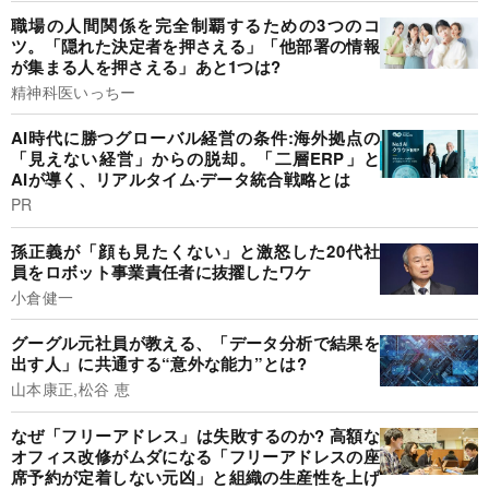
職場の人間関係を完全制覇するための3つのコ
ツ。「隠れた決定者を押さえる」「他部署の情報
が集まる人を押さえる」あと1つは?
精神科医いっちー
AI時代に勝つグローバル経営の条件:海外拠点の
「見えない経営」からの脱却。「二層ERP」と
AIが導く、リアルタイム·データ統合戦略とは
PR
孫正義が「顔も見たくない」と激怒した20代社
員をロボット事業責任者に抜擢したワケ
小倉健一
グーグル元社員が教える、「データ分析で結果を
出す人」に共通する“意外な能力”とは?
山本康正,松谷 恵
なぜ「フリーアドレス」は失敗するのか? 高額な
オフィス改修がムダになる「フリーアドレスの座
席予約が定着しない元凶」と組織の生産性を上げ