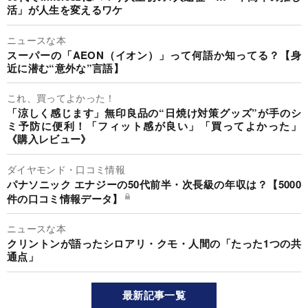
活」が人生を変えるワケ
ニュースな本
スーパーの「AEON（イオン）」って何語か知ってる？【身
近に潜む“意外な”言語】
これ、買ってよかった！
「涼しく感じます」無印良品の“日焼け対策グッズ”が手のシ
ミ予防に便利！「フィット感が良い」「買ってよかった」
《購入レビュー》
ダイヤモンド・口コミ情報
パナソニック エナジーの50代前半・次長級の年収は？【5000
件の口コミ情報データ】
ニュースな本
クリントンが語ったシロアリ・クモ・人間の「たった1つの共
通点」
最新記事一覧