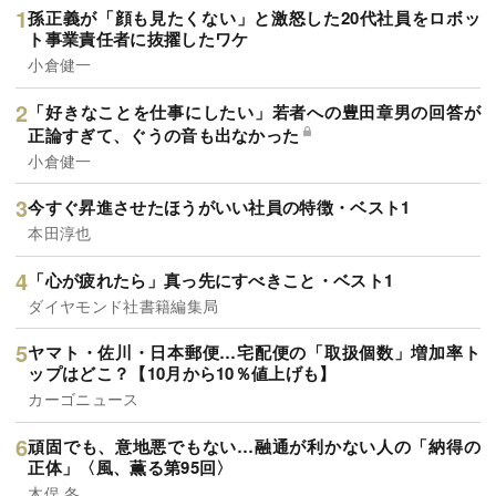
孫正義が「顔も見たくない」と激怒した20代社員をロボッ
ト事業責任者に抜擢したワケ
小倉健一
「好きなことを仕事にしたい」若者への豊田章男の回答が
正論すぎて、ぐうの音も出なかった
小倉健一
今すぐ昇進させたほうがいい社員の特徴・ベスト1
本田淳也
「心が疲れたら」真っ先にすべきこと・ベスト1
ダイヤモンド社書籍編集局
ヤマト・佐川・日本郵便…宅配便の「取扱個数」増加率ト
ップはどこ？【10月から10％値上げも】
カーゴニュース
頑固でも、意地悪でもない…融通が利かない人の「納得の
正体」〈風、薫る第95回〉
木俣 冬