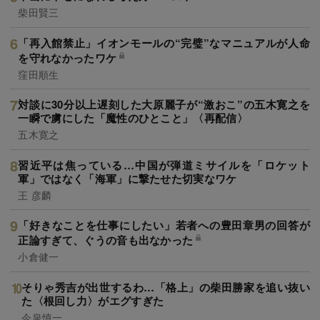
柴田賢三
「再入館禁止」イオンモールの“完璧”なマニュアルが人命
を守れなかったワケ
窪田順生
対談に30分以上遅刻した大原麗子が“激おこ”の五木寛之を
一瞬で虜にした「魔性のひとこと」〈再配信〉
五木寛之
習近平は焦っている…中国が弾道ミサイルを「ロケット
軍」ではなく「海軍」に撃たせた切実なワケ
王 彦麟
「好きなことを仕事にしたい」若者への豊田章男の回答が
正論すぎて、ぐうの音も出なかった
小倉健一
そりゃ秀吉が出世するわ…「格上」の柴田勝家を追い抜い
た〈根回し力〉がエグすぎた
今泉慎一