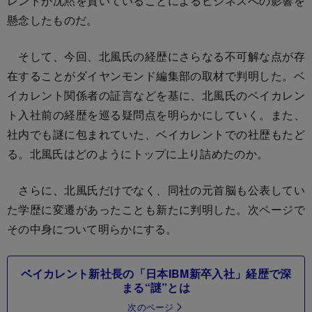
レントが沈黙を貫いていることによるビジネスへの影響を
懸念したものだ。
そして、今回、北風氏の経歴にさらなる不可解な点が存
在することがダイヤンモンド編集部の取材で判明した。ベ
イカレント関係者の証言などを基に、北風氏のベイカレン
ト入社前の経歴を巡る疑問点を明らかにしていく。また、
社内でも謎に包まれていた、ベイカレントでの社歴もたど
る。北風氏はどのようにトップに上り詰めたのか。
さらに、北風氏だけでなく、同社の元首脳も公表してい
た学歴に変遷があったことも新たに判明した。次ページで
その中身について明らかにする。
ベイカレント新社長の「日本IBM新卒入社」経歴で深
まる“謎”とは
次のページ