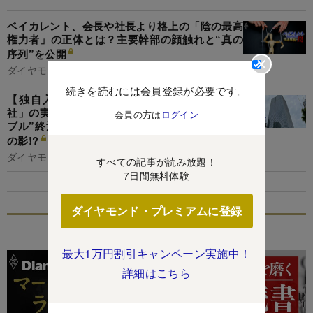
ベイカレント、会長や社長より格上の「陰の最高
権力者」の正体とは？主要幹部の顔触れと“真の
序列”を公開
ダイヤモンド編集部,名古屋和希
続きを読むには会員登録が必要です。
【独自入手】ベイカレントの「超重要顧客29
社」の実名と最新序列を全公開！“ファイザーバ
会員の方は
ログイン
ブル”終焉後の新顧客開拓戦略にアクセンチュア
の影!?
ダイヤモンド編集部,山本興陽
すべての記事が読み放題！
7日間無料体験
ダイヤモンド・プレミアムに登録
特集
最大1万円割引キャンペーン実施中！
詳細はこちら