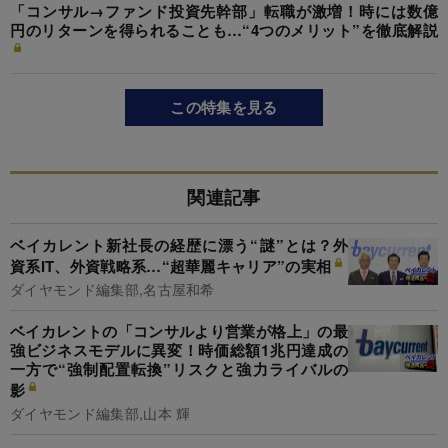
「コンサル→ファンド投資先幹部」転職が激増！時には数億
円のリターンを得られることも…“4つのメリット”を徹底解説
この特集を見る
関連記事
ベイカレント新社長の経歴に漂う“謎”とは？外
資系IT、外資戦略系…“超華麗キャリア”の実相
ダイヤモンド編集部,名古屋和希
ベイカレントの「コンサルより営業が格上」の最
強ビジネスモデルに異変！時価総額1兆円達成の
一方で“強制配置転換”リスクと強力ライバルの
影
ダイヤモンド編集部,山本 輝