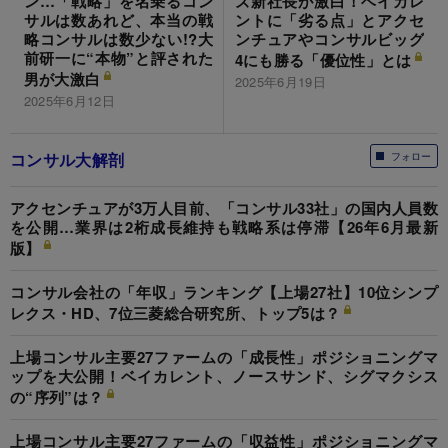
ズ新社長が激白！ベイカレ
ン…「戦略」を名乗るコン
ントに「劣る点」とアクセ
サルは数あれど、本当の戦
ンチュアやコンサルビッグ
略コンサルは数少ない!?大
前研一に“本物”と評された
4にも勝る「優位性」とは
男が大激白
2025年6月19日
2025年6月12日
コンサル大解剖
フォロー
アクセンチュアが3万人目前、「コンサル33社」の国内人員数
を公開…業界は2桁成長維持も戦略系は停滞【26年6月最新
版】
コンサル会社の「年収」ランキング【上場27社】10位シンプ
レクス・HD、7位三菱総合研究所、トップ5は？
上場コンサル主要27ファームの「成長性」ポジショニングマ
ップを大公開！ベイカレント、ノースサンド、シグマクシス
の“序列”は？
上場コンサル主要27ファームの「収益性」ポジショニングマ