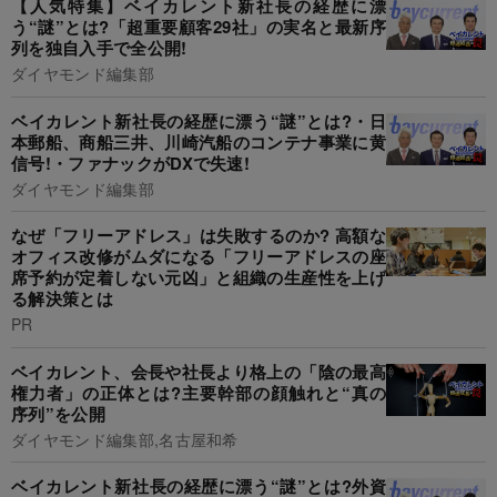
【人気特集】ベイカレント新社長の経歴に漂
う“謎”とは?「超重要顧客29社」の実名と最新序
列を独自入手で全公開!
ダイヤモンド編集部
ベイカレント新社長の経歴に漂う“謎”とは?・日
本郵船、商船三井、川崎汽船のコンテナ事業に黄
信号!・ファナックがDXで失速!
ダイヤモンド編集部
なぜ「フリーアドレス」は失敗するのか? 高額な
オフィス改修がムダになる「フリーアドレスの座
席予約が定着しない元凶」と組織の生産性を上げ
る解決策とは
PR
ベイカレント、会長や社長より格上の「陰の最高
権力者」の正体とは?主要幹部の顔触れと“真の
序列”を公開
ダイヤモンド編集部,名古屋和希
ベイカレント新社長の経歴に漂う“謎”とは?外資