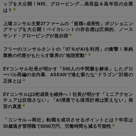
ップを大公開！NRI、グロービング…高収益＆高年収の企業
は？
上場コンサル主要27ファームの「規模×成長性」ポジショニン
グマップを大公開！ベイカレントの存在感は圧倒的、ノース
サンド・グロービングが急台頭
フリーのコンサルタントの「97％がAIを利用」の衝撃！単純
業務の代替がもたらす業界の“地殻変動”
EYコンサル社長が明かす「500人の中間層を解体」したグロ
ーバル再編の全内幕、ASEANで進む新たな“ドラゴン”計画の
正体とは
EYコンサルは2桁成長を維持へ！社長が明かす「ミニアクセン
チュアは目指さない」「AI浸透でも採用計画は変えない」発
言の真意
「コンサル→商社」転職を成功させるポイントとは？年収は
30歳過ぎ管理職で2000万円、労働時間も減る可能性