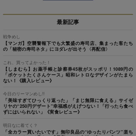
最新記事
戦争めし
【マンガ】空襲警報下でも大繁盛の寿司店、集まった客たち
の「秘密の寿司ネタ」にヨダレが出そう〈再配信〉
これ、買ってよかった！
【しまむら】お薬手帳と診察券45枚がスッポリ！1089円の
「ポケットたくさんケース」昭和レトロなデザインがたまら
ない！《購入レビュー》
今日のリーマンめし!!
「美味すぎてひっくり返った」「まじ無限に食える」サイゼ
リヤの“250円デザート”幸福感がえげつない！「行ったら食べ
ずにはいられない」《実食レビュー》
明日なに着てく？
「全カラー買いたいです」無印良品の“ゆったりパンツ”楽ち