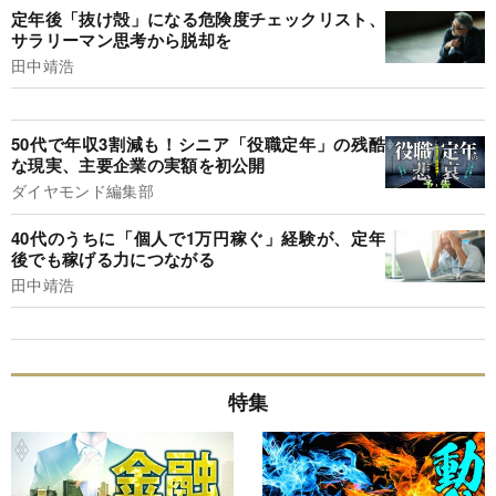
定年後「抜け殻」になる危険度チェックリスト、
サラリーマン思考から脱却を
田中靖浩
50代で年収3割減も！シニア「役職定年」の残酷
な現実、主要企業の実額を初公開
ダイヤモンド編集部
40代のうちに「個人で1万円稼ぐ」経験が、定年
後でも稼げる力につながる
田中靖浩
特集