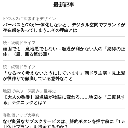
最新記事
ビジネスに拡張するデザイン
パーパスとCXが一体化しないと、デジタル空間でブランドが
存在感を失ってしまう…その理由とは
続・続朝ドライフ
頑固でも、意地悪でもない…融通が利かない人の「納得の正
体」〈風、薫る第95回〉
続・続朝ドライフ
「なるべく考えないようにしています」朝ドラ主演・見上愛
が役作りで徹底している意外なこと
地図で学ぶ「深読み」世界史
【大人の教養】国境線が物語に変わる……地図を「二度見す
る」テクニックとは？
客単価アップ大事典
なぜ良質なサブスクサービスは、解約ボタンを押す前に「1ヵ
月休止プラン」を提示するのか？