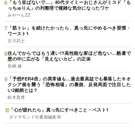
「もう並ばないで…」40代タイミーおじさんがミスド「も
っちゅりん」の列整理で複雑な気分になったワケ
みやーんZZ
「筋トレ」を続けたかったら、真っ先にやめるべき習慣・
ワースト1
古川武士
住んでからではもう遅い!?高性能な家ほど危ない…酷暑で
壁の中に広がる「見えないカビ」の正体
長嶋 修
「予想PER4倍」の異常値も…過去最高益でも暴落したキオ
クシア株を襲う「恐怖相場」の裏側、反発局面で注目した
い2銘柄とは？
鈴木貴博
「心が疲れたら」真っ先にすべきこと・ベスト1
ダイヤモンド社書籍編集局