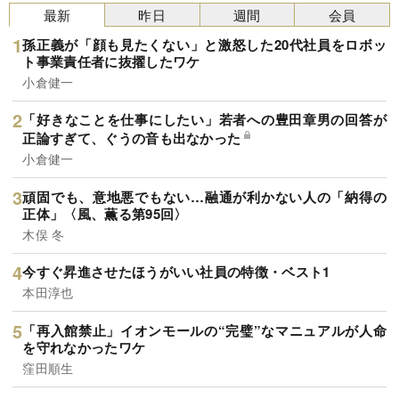
最新
昨日
週間
会員
孫正義が「顔も見たくない」と激怒した20代社員をロボッ
ト事業責任者に抜擢したワケ
小倉健一
「好きなことを仕事にしたい」若者への豊田章男の回答が
正論すぎて、ぐうの音も出なかった
小倉健一
頑固でも、意地悪でもない…融通が利かない人の「納得の
正体」〈風、薫る第95回〉
木俣 冬
今すぐ昇進させたほうがいい社員の特徴・ベスト1
本田淳也
「再入館禁止」イオンモールの“完璧”なマニュアルが人命
を守れなかったワケ
窪田順生