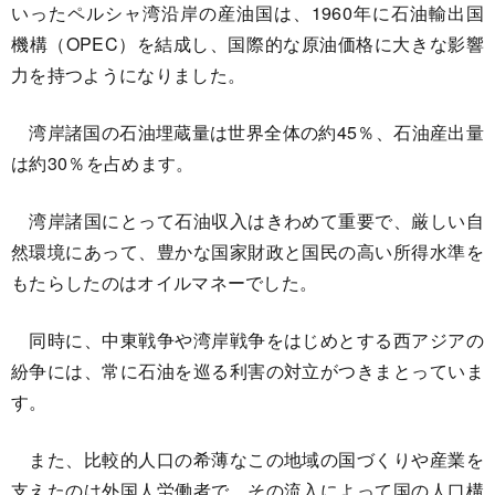
いったペルシャ湾沿岸の産油国は、1960年に石油輸出国
機構（OPEC）を結成し、国際的な原油価格に大きな影響
力を持つようになりました。
湾岸諸国の石油埋蔵量は世界全体の約45％、石油産出量
は約30％を占めます。
湾岸諸国にとって石油収入はきわめて重要で、厳しい自
然環境にあって、豊かな国家財政と国民の高い所得水準を
もたらしたのはオイルマネーでした。
同時に、中東戦争や湾岸戦争をはじめとする西アジアの
紛争には、常に石油を巡る利害の対立がつきまとっていま
す。
また、比較的人口の希薄なこの地域の国づくりや産業を
支えたのは外国人労働者で、その流入によって国の人口構