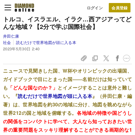
ログイン
トルコ、イスラエル、イラク…西アジアってど
んな地域？【2分で学ぶ国際社会】
井田仁康
社会
読むだけで世界地図が頭に入る本
2023年5月30日 2:40
ニュースで見聞きした国、W杯やオリンピックの出場国、
ガイドブックで目にとまった国――名前だけは知っていて
も
「どんな国なのか？」
とイメージすることは意外と難し
い。『
読むだけで世界地図が頭に入る本
』（井田仁康・編
著）は、世界地図を約30の地域に分け、地図を眺めながら
世界212の国と地域を俯瞰する。
各地域の特徴や国どうし
の関係をコンパクトに学べて、大人なら知っておきたい世
界の重要問題をスッキリ理解することができる画期的な1