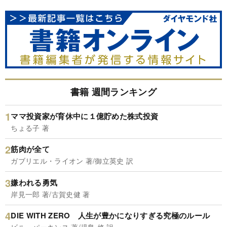
書籍 週間ランキング
ママ投資家が育休中に１億貯めた株式投資
ちょる子 著
筋肉が全て
ガブリエル・ライオン 著/御立英史 訳
嫌われる勇気
岸見一郎 著/古賀史健 著
DIE WITH ZERO 人生が豊かになりすぎる究極のルール