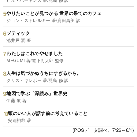
ビル・パーキンス 著/児島 修 訳
やりたいことが見つかる 世界の果てのカフェ
ジョン・ストレルキー 著/鹿田昌美 訳
ブティック
池井戸 潤 著
わたしはこれでやせました
MEGUMI 著/道下将太郎 監修
人生は気づかぬうちにすぎるから。
クリス・ギレボー 著/児島 修 訳
地図で学ぶ「深読み」世界史
伊藤 敏 著
頭のいい人が話す前に考えていること
安達裕哉 著
(POSデータ調べ、7/26～8/1)