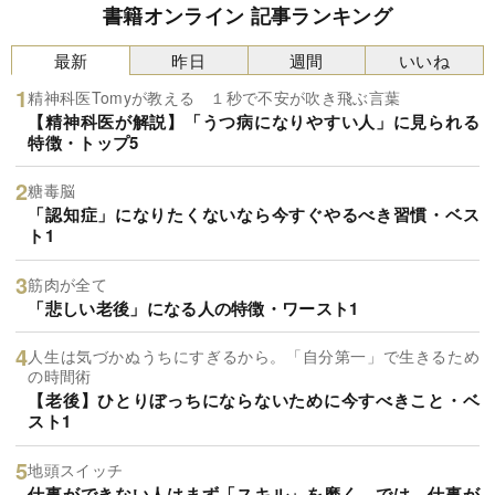
書籍オンライン 記事ランキング
最新
昨日
週間
いいね
精神科医Tomyが教える １秒で不安が吹き飛ぶ言葉
【精神科医が解説】「うつ病になりやすい人」に見られる
特徴・トップ5
糖毒脳
「認知症」になりたくないなら今すぐやるべき習慣・ベス
ト1
筋肉が全て
「悲しい老後」になる人の特徴・ワースト1
人生は気づかぬうちにすぎるから。「自分第一」で生きるため
の時間術
【老後】ひとりぼっちにならないために今すべきこと・ベ
スト1
地頭スイッチ
仕事ができない人はまず「スキル」を磨く。では、仕事が