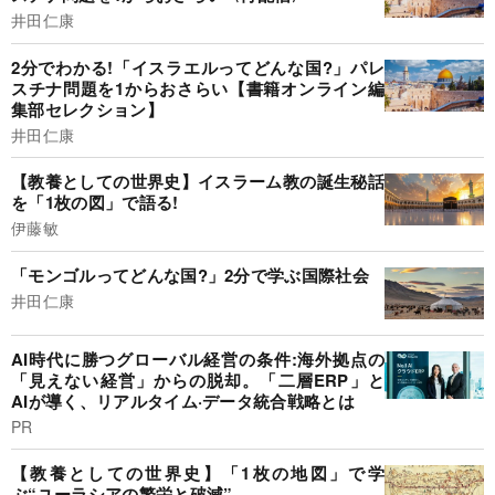
井田仁康
2分でわかる!「イスラエルってどんな国?」パレ
スチナ問題を1からおさらい【書籍オンライン編
集部セレクション】
井田仁康
【教養としての世界史】イスラーム教の誕生秘話
を「1枚の図」で語る!
伊藤敏
「モンゴルってどんな国?」2分で学ぶ国際社会
井田仁康
AI時代に勝つグローバル経営の条件:海外拠点の
「見えない経営」からの脱却。「二層ERP」と
AIが導く、リアルタイム·データ統合戦略とは
PR
【教養としての世界史】「1枚の地図」で学
ぶ“ユーラシアの繁栄と破滅”