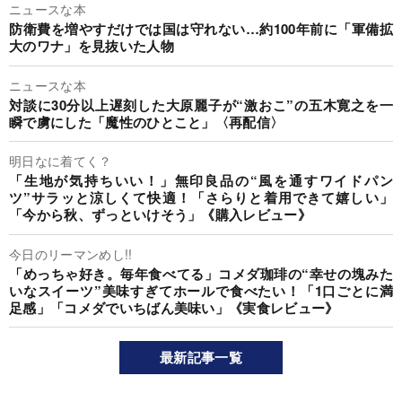
ニュースな本
防衛費を増やすだけでは国は守れない…約100年前に「軍備拡
大のワナ」を見抜いた人物
ニュースな本
対談に30分以上遅刻した大原麗子が“激おこ”の五木寛之を一
瞬で虜にした「魔性のひとこと」〈再配信〉
明日なに着てく？
「生地が気持ちいい！」無印良品の“風を通すワイドパン
ツ”サラッと涼しくて快適！「さらりと着用できて嬉しい」
「今から秋、ずっといけそう」《購入レビュー》
今日のリーマンめし!!
「めっちゃ好き。毎年食べてる」コメダ珈琲の“幸せの塊みた
いなスイーツ”美味すぎてホールで食べたい！「1口ごとに満
足感」「コメダでいちばん美味い」《実食レビュー》
最新記事一覧