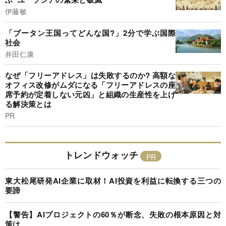
伊藤敏
「ブータン王国ってどんな国?」2分で学ぶ国際
社会
井田仁康
なぜ「フリーアドレス」は失敗するのか? 高額な
オフィス改修がムダになる「フリーアドレスの座
席予約が定着しない元凶」と組織の生産性を上げ
る解決策とは
PR
トレンドウォッチ
東大松尾研発AI企業に取材！AI投資を利益に転換する三つの
要諦
【警告】AIプロジェクトの60％が断念、失敗の根本原因と対
策は