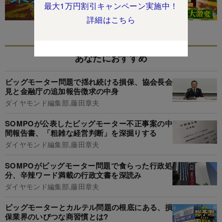
最大1万円割引キャンペーン実施中！
詳細はこちら
あなたにおすすめ
ビッグモーター問題で揺れ続ける損保、協会長会
見と金融庁の追加報告徴求の中身
ダイヤモンド編集部,藤田章夫
SOMPOが公表したビッグモーター不正事案の中
間報告書、「粗雑な経営判断」を深掘りする
ダイヤモンド編集部,藤田章夫
SOMPOがビッグモーター問題で食らった行政処
分、辛辣ワード満載の行政文書を深読み
ダイヤモンド編集部,藤田章夫
ビッグモーターとカルテル問題の根底にある、損
保業界のいびつな商習慣とは?