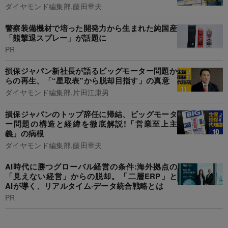
ダイヤモンド編集部,藤田章夫
警察装備機材で培った開発力から生まれた純国産
「熊撃退スプレー」が話題に
PR
損保ジャパン新社長が語るビッグモーター問題か
らの再生、「“星取表”から脱却目指す」の真意
ダイヤモンド編集部,片田江康男
損保ジャパンのトップ辞任に帰結、ビッグモータ
ー問題の構造と経緯を徹底解説!「営業至上主
義」の病根
ダイヤモンド編集部,藤田章夫
AI時代に勝つグローバル経営の条件:海外拠点の
「見えない経営」からの脱却。「二層ERP」と
AIが導く、リアルタイム·データ統合戦略とは
PR