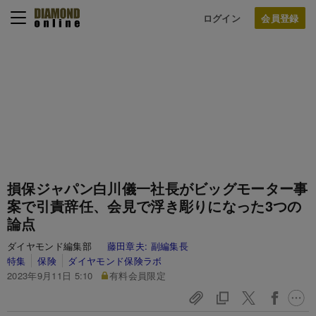
ログイン
損保ジャパン白川儀一社長がビッグモーター事
案で引責辞任、会見で浮き彫りになった3つの
論点
ダイヤモンド編集部
藤田章夫:
副編集長
特集
保険
ダイヤモンド保険ラボ
2023年9月11日 5:10
有料会員限定