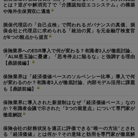
とは？逆ざや解消完了で「介護認知症エコシステム」の構築
や海外生保買収に邁進
損保代理店の「自己点検」で問われるガバナンスの真価、損
保会社と代理店に求められる「統治の質」を元金融庁検査官
が6つの観点から提言
保険業界へのESR導入で何が変わる？有識者3人が徹底討論、
「ALM悪玉論に憂慮」「思考停止に陥るな」と強調する理由
【鼎談後編】
保険業界は「経済価値ベースのソルベンシー比率」導入で何
が変わるのか？有識者3人が徹底討論、内部モデル活用に課題
も【鼎談前編】
保険業界に導入された新規制はなぜ「経済価値ベース」なの
か？有識者会議で示された「3つの留意点」について専門家が
徹底解説
保険会社の財務状況を適正に評価できる“唯一の方法”とされ
る「経済価値」とは何か？その意味と効用を専門家が徹底解