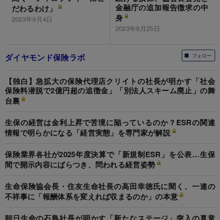
金融庁の追加報告徴求の中
だわるわけ」
身
2023年9月4日
2023年9月25日
ダイヤモンド保険ラボ
フォロー
【独白】急拡大の保険代理店クリイトの社長が明かす「社会
保険料潜脱で2億円超の追徴金」「別法人スキーム廃止」の舞
台裏
生保の経営は金利上昇で苦境に陥っているのか？ESRの関連
情報で明らかになる「経営実態」を専門家が解説
保険業界各社が2025年度決算で「新規制ESR」を公表…生保
間で開示内容にばらつき、問われる経営姿勢
生命保険協会長・住友生命社長の高田幸徳氏に聞く、一連の
不祥事に「報酬体系を変えれば収まるのか」の本意
朝日生命の石島社長が明かす「新たなステージ」突入の真意