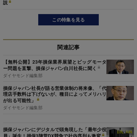
説
この特集を見る
関連記事
【無料公開】23年損保業界展望とビッグモータ
ー問題を直撃、損保ジャパン白川社長に聞く
ダイヤモンド編集部
損保ジャパン社長が語る営業体制の将来像、「代
理店手数料は下げないが、種目によってメリハリ
が出る可能性」
ダイヤモンド編集部
損保ジャパンにデジタルで頭角現した「最年少役
員」誕生！損保3陣営DX競争で社内序列も激変