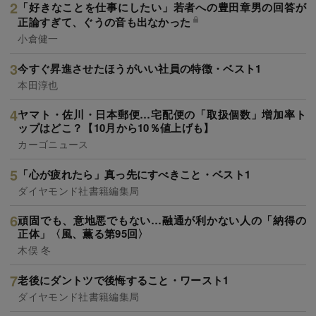
「好きなことを仕事にしたい」若者への豊田章男の回答が
正論すぎて、ぐうの音も出なかった
小倉健一
今すぐ昇進させたほうがいい社員の特徴・ベスト1
本田淳也
ヤマト・佐川・日本郵便…宅配便の「取扱個数」増加率ト
ップはどこ？【10月から10％値上げも】
カーゴニュース
「心が疲れたら」真っ先にすべきこと・ベスト1
ダイヤモンド社書籍編集局
頑固でも、意地悪でもない…融通が利かない人の「納得の
正体」〈風、薫る第95回〉
木俣 冬
老後にダントツで後悔すること・ワースト1
ダイヤモンド社書籍編集局