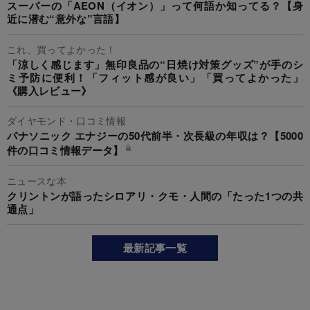
スーパーの「AEON（イオン）」って何語か知ってる？【身
近に潜む“意外な”言語】
これ、買ってよかった！
「涼しく感じます」無印良品の“日焼け対策グッズ”が手のシ
ミ予防に便利！「フィット感が良い」「買ってよかった」
《購入レビュー》
ダイヤモンド・口コミ情報
パナソニック エナジーの50代前半・次長級の年収は？【5000
件の口コミ情報データ】
ニュースな本
クリントンが語ったシロアリ・クモ・人間の「たった1つの共
通点」
最新記事一覧