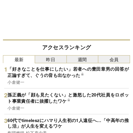
アクセスランキング
最新
昨日
週間
会員
「好きなことを仕事にしたい」若者への豊田章男の回答が
正論すぎて、ぐうの音も出なかった
小倉健一
孫正義が「顔も見たくない」と激怒した20代社員をロボッ
ト事業責任者に抜擢したワケ
小倉健一
60代でtimeleszにハマり人生初の1人遠征へ…「中高年の推
し活」が人生を変えるワケ
劇団雌猫,松下真由美