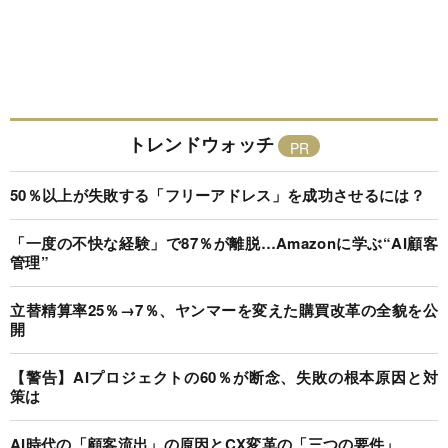
トレンドウォッチ
50％以上が失敗する「フリーアドレス」を成功させるには？
「一度の不快な経験」で87％が離脱…Amazonに学ぶ“AI顧客
管理”
立替精算率25％→7％、ヤンマーを変えた購買改革の全貌を公
開
【警告】AIプロジェクトの60％が断念、失敗の根本原因と対
策は
AI時代の「顧客流出」の原因とCX変革の「三つの要件」