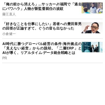
「俺の前から消えろ」...サッカーJ1福岡で「過去
にパワハラ」人物が新監督就任の波紋
藤江直人
「好きなことを仕事にしたい」若者への豊田章男
の回答が正論すぎて、ぐうの音も出なかった
小倉健一
AI時代に勝つグローバル経営の条件:海外拠点の
「見えない経営」からの脱却。「二層ERP」と
AIが導く、リアルタイム·データ統合戦略とは
PR