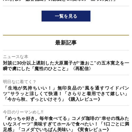
一覧を見る
最新記事
ニュースな本
対談に30分以上遅刻した大原麗子が“激おこ”の五木寛之を一
瞬で虜にした「魔性のひとこと」〈再配信〉
明日なに着てく？
「生地が気持ちいい！」無印良品の“風を通すワイドパン
ツ”サラッと涼しくて快適！「さらりと着用できて嬉しい」
「今から秋、ずっといけそう」《購入レビュー》
今日のリーマンめし!!
「めっちゃ好き。毎年食べてる」コメダ珈琲の“幸せの塊みた
いなスイーツ”美味すぎてホールで食べたい！「1口ごとに満
足感」「コメダでいちばん美味い」《実食レビュー》