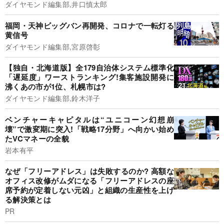
ダイヤモンド編集部,井口慎太郎
福岡・天神ビッグバン再開発、コロナで一転灯る
黄信号
ダイヤモンド編集部,宮原啓彰
【独自・北海道版】全179自治体システム標準化
「遅延度」ワーストランキング!集客施設開発に
沸くあの市が1位、札幌市は?
ダイヤモンド編集部,鈴木洋子
ベンチャーキャピタルは“ユニコーン幻想崩
壊”で激変期に突入!「戦略17分野」へ向かい始め
たVCマネーの全貌
岩本有平
なぜ「フリーアドレス」は失敗するのか? 高額な
オフィス改修がムダになる「フリーアドレスの座
席予約が定着しない元凶」と組織の生産性を上げ
る解決策とは
PR