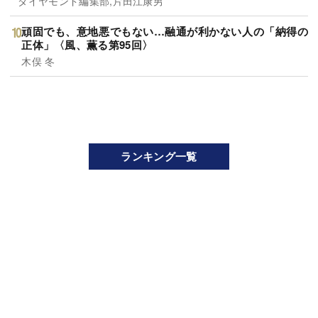
ダイヤモンド編集部,片田江康男
頑固でも、意地悪でもない…融通が利かない人の「納得の
正体」〈風、薫る第95回〉
木俣 冬
ランキング一覧