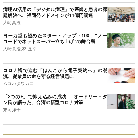
病理AI活用の「デジタル病理」で医師と患者の課
題解決へ、福岡発メドメインが11億円調達
大崎真澄
ヨーカ堂も認めたスタートアップ・10X、“ノー
コードでネットスーパー立ち上げ”の舞台裏
大崎真澄,林 直幸
コロナ禍で進む「はんこから電子契約へ」の潮
流、従業員の命を守る経営課題に
ムコハタワカコ
「3つのF」で抑え込みに成功──オードリー・タ
ン氏が語った、台湾の新型コロナ対策
末岡洋子