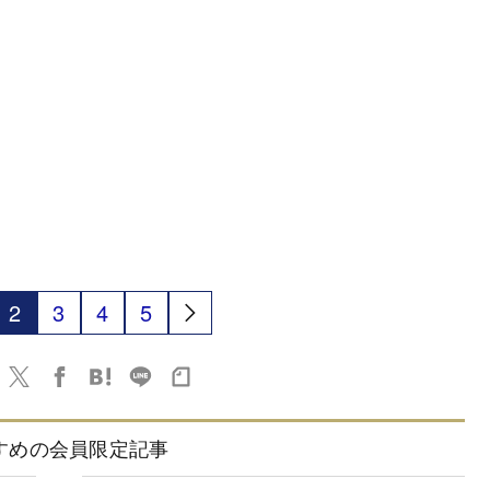
2
3
4
5
すめの会員限定記事