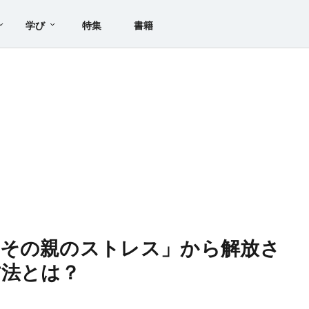
学び
特集
書籍
よその親のストレス」から解放さ
方法とは？