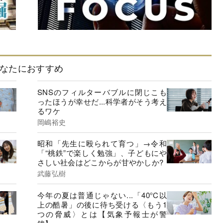
なたにおすすめ
SNSのフィルターバブルに閉じこも
ったほうが幸せだ...科学者がそう考え
るワケ
岡嶋裕史
昭和「先生に殴られて育つ」→令和
「“桃鉄”で楽しく勉強」、子どもにや
さしい社会はどこからが甘やかしか?
武藤弘樹
今年の夏は普通じゃない...「40°C以
上の酷暑」の後に待ち受ける〈もう1
つの脅威〉とは【気象予報士が警