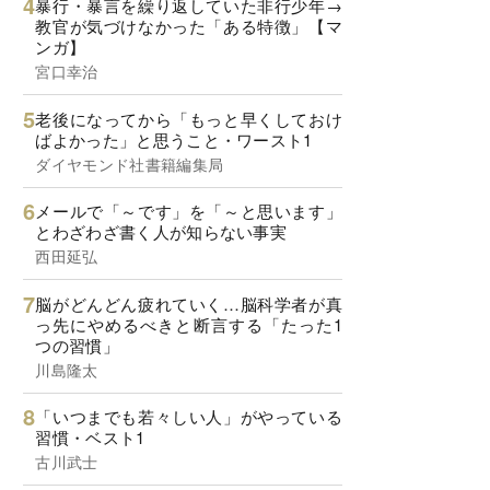
暴行・暴言を繰り返していた非行少年→
教官が気づけなかった「ある特徴」【マ
ンガ】
宮口幸治
老後になってから「もっと早くしておけ
ばよかった」と思うこと・ワースト1
ダイヤモンド社書籍編集局
メールで「～です」を「～と思います」
とわざわざ書く人が知らない事実
西田延弘
脳がどんどん疲れていく…脳科学者が真
っ先にやめるべきと断言する「たった1
つの習慣」
川島隆太
「いつまでも若々しい人」がやっている
習慣・ベスト1
古川武士