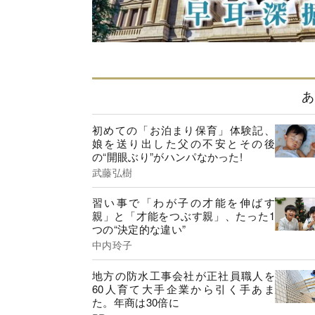
あ
初めての「お泊まり保育」体験記、
娘を送り出した父の不安とその後
の“開眼ぶり”がハンパなかった!
武藤弘樹
習い事で「わが子の才能を伸ばす
親」と「才能をつぶす親」、たった1
つの“決定的な違い”
中内玲子
地方の防水工事会社が正社員職人を
60人育て大手企業から引く手あま
た。年商は30倍に