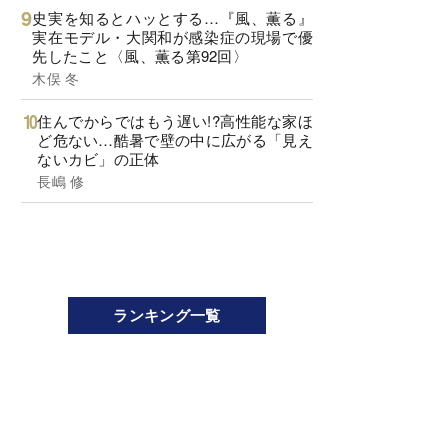
史実を知るとハッとする…『風、薫る』
実在モデル・大関和が感染症の現場で優
先したこと〈風、薫る第92回〉
木俣 冬
住んでからではもう遅い!?高性能な家ほ
ど危ない…酷暑で壁の中に広がる「見え
ないカビ」の正体
長嶋 修
ランキング一覧