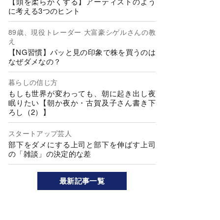
【頭を柔らかくする】アーティストのよう
に考える3つのヒント
89歳、現役トレーダー 大富豪シゲルさんの教
え
【NG習慣】パッと見の印象で株を買うのは
なぜダメなの？
暮らしの信じ方
もしも世界が変わっても、朝に起き出し夜
眠りたい【朝か夜か・古賀及子さん書き下
ろし（2）】
スタートアップ芸人
部下をダメにする上司と部下を伸ばす上司
の「雑談」の決定的な差
最新記事一覧