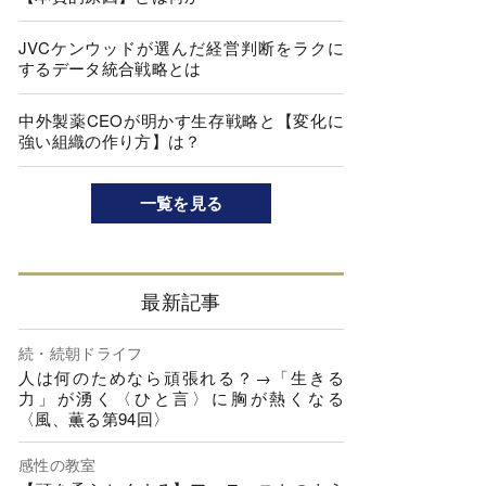
JVCケンウッドが選んだ経営判断をラクに
するデータ統合戦略とは
中外製薬CEOが明かす生存戦略と【変化に
強い組織の作り方】は？
一覧を見る
最新記事
続・続朝ドライフ
人は何のためなら頑張れる？→「生きる
力」が湧く〈ひと言〉に胸が熱くなる
〈風、薫る第94回〉
感性の教室