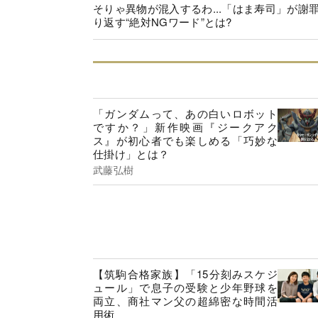
そりゃ異物が混入するわ...「はま寿司」が謝
り返す“絶対NGワード”とは?
「ガンダムって、あの白いロボット
ですか？」新作映画『ジークアク
ス』が初心者でも楽しめる「巧妙な
仕掛け」とは？
武藤弘樹
【筑駒合格家族】「15分刻みスケジ
ュール」で息子の受験と少年野球を
両立、商社マン父の超綿密な時間活
用術