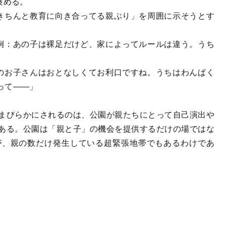
褒める。
きちんと教育に向き合ってる親ぶり」を周囲に示そうとす
例：あの子は裸足だけど、家によってルールは違う。うち
のお子さんはおとなしくてお利口ですね。うちはわんぱく
って――」
まびらかにされるのは、公園が親たちにとって自己演出や
ある。公園は「親と子」の機会を提供するだけの場ではな
が、親の数だけ発生している超緊張地帯でもあるわけであ