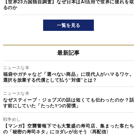
【世界23カ国独自調査】なぜ日本はAI活用で世界に後れを取
るのか
一覧を見る
最新記事
ニュースな本
福袋やガチャなど「選べない商品」に現代人がハマるワケ。
選択を放棄する代償として払う“対価”とは？
ニュースな本
なぜスティーブ・ジョブズの話は短くても伝わったのか？話
す前にしていた「たった1つの習慣」
戦争めし
【マンガ】空襲警報下でも大繁盛の寿司店、集まった客たち
の「秘密の寿司ネタ」にヨダレが出そう〈再配信〉