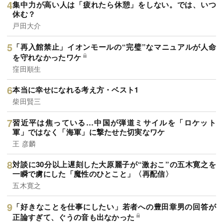
集中力が高い人は「疲れたら休憩」をしない。では、いつ
休む？
戸田大介
「再入館禁止」イオンモールの“完璧”なマニュアルが人命
を守れなかったワケ
窪田順生
本当に幸せになれる考え方・ベスト1
柴田賢三
習近平は焦っている…中国が弾道ミサイルを「ロケット
軍」ではなく「海軍」に撃たせた切実なワケ
王 彦麟
対談に30分以上遅刻した大原麗子が“激おこ”の五木寛之を
一瞬で虜にした「魔性のひとこと」〈再配信〉
五木寛之
「好きなことを仕事にしたい」若者への豊田章男の回答が
正論すぎて、ぐうの音も出なかった