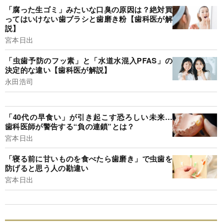
「腐った生ゴミ」みたいな口臭の原因は？絶対買
ってはいけない歯ブラシと歯磨き粉【歯科医が解
説】
宮本日出
「虫歯予防のフッ素」と「水道水混入PFAS」の
決定的な違い【歯科医が解説】
永田浩司
「40代の早食い」が引き起こす恐ろしい未来…
歯科医師が警告する“負の連鎖”とは？
宮本日出
「寝る前に甘いものを食べたら歯磨き」で虫歯を
防げると思う人の勘違い
宮本日出