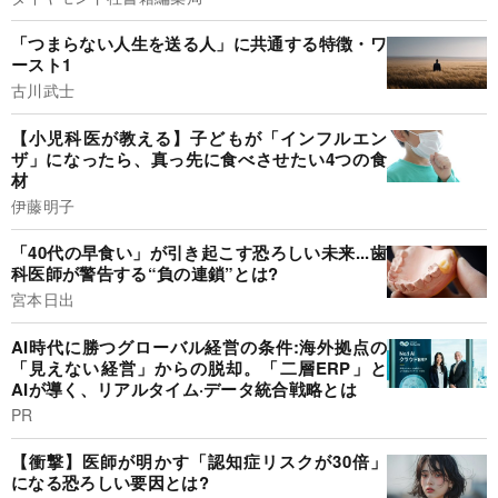
「つまらない人生を送る人」に共通する特徴・ワ
ースト1
古川武士
【小児科医が教える】子どもが「インフルエン
ザ」になったら、真っ先に食べさせたい4つの食
材
伊藤明子
「40代の早食い」が引き起こす恐ろしい未来...歯
科医師が警告する“負の連鎖”とは?
宮本日出
AI時代に勝つグローバル経営の条件:海外拠点の
「見えない経営」からの脱却。「二層ERP」と
AIが導く、リアルタイム·データ統合戦略とは
PR
【衝撃】医師が明かす「認知症リスクが30倍」
になる恐ろしい要因とは?