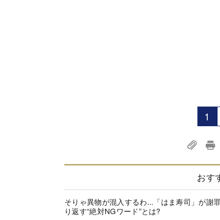
1
おす
そりゃ異物が混入するわ...「はま寿司」が謝
り返す“絶対NGワード”とは?