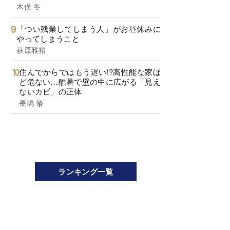
木俣 冬
「つい残業してしまう人」がお昼休みに
やってしまうこと
萩原雅裕
住んでからではもう遅い!?高性能な家ほ
ど危ない…酷暑で壁の中に広がる「見え
ないカビ」の正体
長嶋 修
ランキング一覧