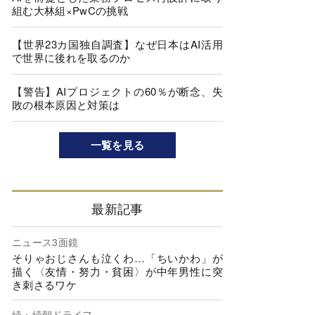
組む大林組×PwCの挑戦
【世界23カ国独自調査】なぜ日本はAI活用
で世界に後れを取るのか
【警告】AIプロジェクトの60％が断念、失
敗の根本原因と対策は
一覧を見る
最新記事
ニュース3面鏡
そりゃおじさんも泣くわ…「ちいかわ」が
描く〈友情・努力・貧困〉が中年男性に突
き刺さるワケ
続・続朝ドライフ