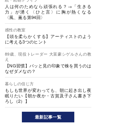
人は何のためなら頑張れる？→「生きる
力」が湧く〈ひと言〉に胸が熱くなる
〈風、薫る第94回〉
感性の教室
【頭を柔らかくする】アーティストのよう
に考える3つのヒント
89歳、現役トレーダー 大富豪シゲルさんの教
え
【NG習慣】パッと見の印象で株を買うのは
なぜダメなの？
暮らしの信じ方
もしも世界が変わっても、朝に起き出し夜
眠りたい【朝か夜か・古賀及子さん書き下
ろし（2）】
最新記事一覧