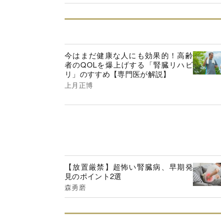
今はまだ健康な人にも効果的！高齢
者のQOLを爆上げする「腎臓リハビ
リ」のすすめ【専門医が解説】
上月正博
【放置厳禁】超怖い腎臓病、早期発
見のポイント2選
森勇磨