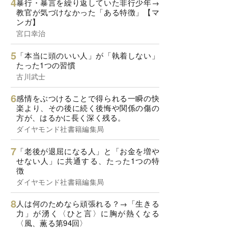
暴行・暴言を繰り返していた非行少年→
教官が気づけなかった「ある特徴」【マ
ンガ】
宮口幸治
「本当に頭のいい人」が「執着しない」
たった1つの習慣
古川武士
感情をぶつけることで得られる一瞬の快
楽より、その後に続く後悔や関係の傷の
方が、はるかに長く深く残る。
ダイヤモンド社書籍編集局
「老後が退屈になる人」と「お金を増や
せない人」に共通する、たった1つの特
徴
ダイヤモンド社書籍編集局
人は何のためなら頑張れる？→「生きる
力」が湧く〈ひと言〉に胸が熱くなる
〈風、薫る第94回〉