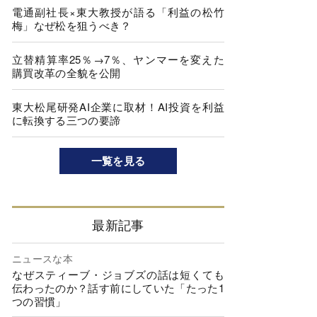
電通副社長×東大教授が語る「利益の松竹
梅」なぜ松を狙うべき？
立替精算率25％→7％、ヤンマーを変えた
購買改革の全貌を公開
東大松尾研発AI企業に取材！AI投資を利益
に転換する三つの要諦
一覧を見る
最新記事
ニュースな本
なぜスティーブ・ジョブズの話は短くても
伝わったのか？話す前にしていた「たった1
つの習慣」