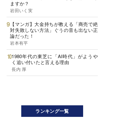
ますか？
岩田いく実
【マンガ】大金持ちが教える「商売で絶
対失敗しない方法」ぐうの音も出ない正
論だった！
岩本有平
1980年代の東芝に「AI時代」がようや
く追い付いたと言える理由
長内 厚
ランキング一覧