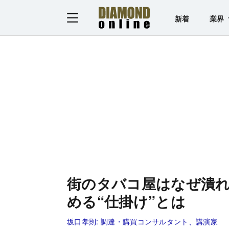
新着
業界
街のタバコ屋はなぜ潰
める“仕掛け”とは
坂口孝則:
調達・購買コンサルタント、講演家