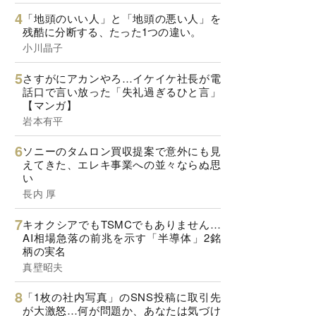
「地頭のいい人」と「地頭の悪い人」を
残酷に分断する、たった1つの違い。
小川晶子
さすがにアカンやろ…イケイケ社長が電
話口で言い放った「失礼過ぎるひと言」
【マンガ】
岩本有平
ソニーのタムロン買収提案で意外にも見
えてきた、エレキ事業への並々ならぬ思
い
長内 厚
キオクシアでもTSMCでもありません…
AI相場急落の前兆を示す「半導体」2銘
柄の実名
真壁昭夫
「1枚の社内写真」のSNS投稿に取引先
が大激怒…何が問題か、あなたは気づけ