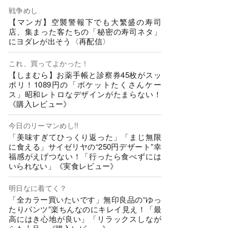
戦争めし
【マンガ】空襲警報下でも大繁盛の寿司
店、集まった客たちの「秘密の寿司ネタ」
にヨダレが出そう〈再配信〉
これ、買ってよかった！
【しまむら】お薬手帳と診察券45枚がスッ
ポリ！1089円の「ポケットたくさんケー
ス」昭和レトロなデザインがたまらない！
《購入レビュー》
今日のリーマンめし!!
「美味すぎてひっくり返った」「まじ無限
に食える」サイゼリヤの“250円デザート”幸
福感がえげつない！「行ったら食べずには
いられない」《実食レビュー》
明日なに着てく？
「全カラー買いたいです」無印良品の“ゆっ
たりパンツ”楽ちんなのにキレイ見え！「最
高にはき心地が良い」「リラックスしなが