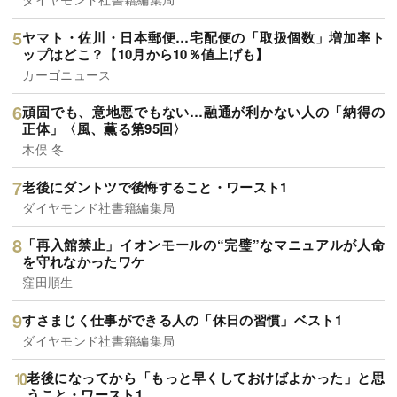
ヤマト・佐川・日本郵便…宅配便の「取扱個数」増加率ト
ップはどこ？【10月から10％値上げも】
カーゴニュース
頑固でも、意地悪でもない…融通が利かない人の「納得の
正体」〈風、薫る第95回〉
木俣 冬
老後にダントツで後悔すること・ワースト1
ダイヤモンド社書籍編集局
「再入館禁止」イオンモールの“完璧”なマニュアルが人命
を守れなかったワケ
窪田順生
すさまじく仕事ができる人の「休日の習慣」ベスト1
ダイヤモンド社書籍編集局
老後になってから「もっと早くしておけばよかった」と思
うこと・ワースト1