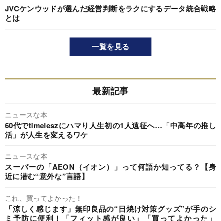
JVCケンウッドが選んだ経営判断をラクにするデータ統合戦略
とは
一覧を見る
最新記事
ニュースな本
60代でtimeleszにハマり人生初の1人遠征へ…「中高年の推し
活」が人生を変えるワケ
ニュースな本
スーパーの「AEON（イオン）」って何語か知ってる？【身
近に潜む“意外な”言語】
これ、買ってよかった！
「涼しく感じます」無印良品の“日焼け対策グッズ”が手のシ
ミ予防に便利！「フィット感が良い」「買ってよかった」