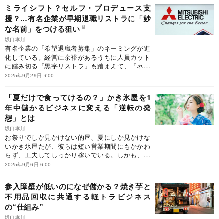
は自衛隊派遣を小泉進次郎防衛大臣に要望する見
ミライシフト？セルフ・プロデュース支
込みだ。農業だけでなく、小売店やサービス業、
援？…有名企業が早期退職リストラに「妙
物流などのインフラにも混乱を引き起こしてい
な名前」をつける狙い
る。もはや地方だけが負担できる問題ではない。
坂口孝則
有名企業の「希望退職者募集」のネーミングが進
化している。経営に余裕があるうちに人員カット
に踏み切る「黒字リストラ」も踏まえて、「ネー
ミングの妙」を徹底的に考えてみたい。
2025年9月29日 6:00
「夏だけで食ってけるの？」かき氷屋を1
年中儲かるビジネスに変える「逆転の発
想」とは
坂口孝則
お祭りでしか見かけない的屋、夏にしか見かけな
いかき氷屋だが、彼らは短い営業期間にもかかわ
らず、工夫してしっかり稼いでいる。しかも、イ
ベントの減少や少子化といった逆風に直面しなが
2025年9月6日 6:00
ら。年間通じて販売できないというデメリットを
メリットに変える、賢い稼ぎ方とは？
参入障壁が低いのになぜ儲かる？焼き芋と
不用品回収に共通する軽トラビジネス
の“仕組み”
坂口孝則