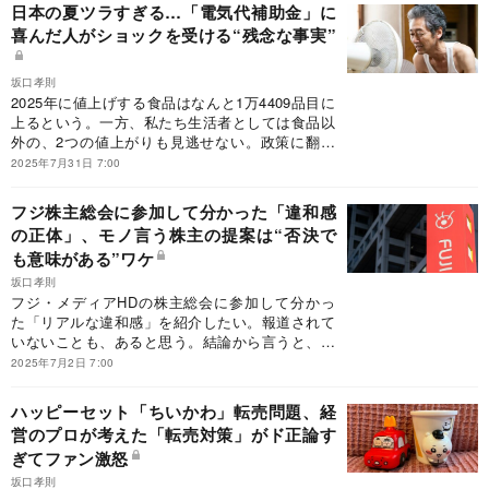
致」な点があり、企業として信頼度を著しく損ね
日本の夏ツラすぎる…「電気代補助金」に
る行為だと思わざるを得ない。
喜んだ人がショックを受ける“残念な事実”
坂口孝則
2025年に値上げする食品はなんと1万4409品目に
上るという。一方、私たち生活者としては食品以
外の、2つの値上がりも見逃せない。政策に翻弄
されがちな電気代と薬代だ。値上げラッシュに個
2025年7月31日 7:00
人ができる対策は何か。「知っている人だけ得す
る制度」を紹介しよう。
フジ株主総会に参加して分かった「違和感
の正体」、モノ言う株主の提案は“否決で
も意味がある”ワケ
坂口孝則
フジ・メディアHDの株主総会に参加して分かっ
た「リアルな違和感」を紹介したい。報道されて
いないことも、あると思う。結論から言うと、会
社が変わるきっかけは、モノ言う株主の声である
2025年7月2日 7:00
ことを痛感した。
ハッピーセット「ちいかわ」転売問題、経
営のプロが考えた「転売対策」がド正論す
ぎてファン激怒
坂口孝則