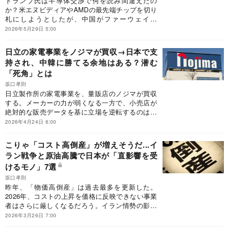
トランプ氏は半導体交渉で何を読み間違えたの
か？米エヌビディアやAMDの最先端チップを切り
札にしようとしたが、中国がファーウェイ、
DeepSeek、アリババのテック業界チーム総力戦
2026年5月29日 5:00
でシンプルに戦略勝ちした側面は否めない。中途
半端なイジワルが大失敗を招いた現象は、今後も
日立の家電事業をノジマが買収→日本で支
続くのか――。
持され、中韓に勝てる余地はある？潜む
「死角」とは
坂口孝則
日立製作所の家電事業を、量販店のノジマが買収
する。メーカーの力が弱くなる一方で、小売店が
絶対的な販売データを基に立場を逆転するのは必
然だったと思う。ノジマは野心的で、売上高3兆
2026年4月24日 6:00
円を目標とする。日本企業同士がタッグを組むこ
とで、製販一体の垂直統合は成功するのか。国内
こりゃ「コスト高倒産」が増えそうだ...イ
消費者に支持され、中国や韓国勢に勝てる余地が
ラン戦争と原油高騰で日本が「直影響を受
生まれるのだろうか。
けるモノ」7選
坂口孝則
昨年、「物価高倒産」は過去最多を更新した。
2026年、コストの上昇を価格に反映できない事業
者はさらに厳しくなるだろう。イラン情勢の影響
で日本企業が直接的に影響を受けている対象（製
2026年3月26日 7:00
品）で、特に注視すべき7つとは何か。（未来調