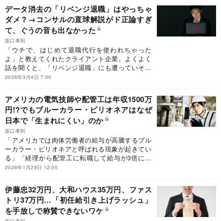
達研究所 坂口孝則）
データ消去の「リベンジ退職」はやっちゃ
ダメ？→コンサルの直球解説がド正論すぎ
て、ぐうの音も出なかった
坂口孝則
「ウチで、はじめて退職代行を使われちゃった
よ」と教えてくれたクライアント企業。よくよく
話を聞くと、「リベンジ退職」にも遭っていそう
だ。なぜリベンジ退職は増え、注目されるのだろ
2026年3月4日 7:00
うか。その選択が後のキャリアにもたらすリスク
とは――。
アメリカの電気技師や配管工は年収1500万
円!?でもブルーカラー・ビリオネアはなぜ
日本で「生まれにくい」のか
坂口孝則
「アメリカでは肉体労働者の給与が高騰するブル
ーカラー・ビリオネアと呼ばれる現象が起きてい
る」「経理から配管工に転職して給与が3倍にな
ったケースも」といった報道を見た。なぜだろう
2026年1月29日 12:00
か？日本でも同じような現象が起きるのか気にな
る人も多いだろう。しかし、米国と日本では決定
伊藤忠32万円、大和ハウス35万円、ファス
的な違いがあると考える。その理由とは？
トリ37万円…「初任給引き上げラッシュ」
を手放しで称賛できないワケ