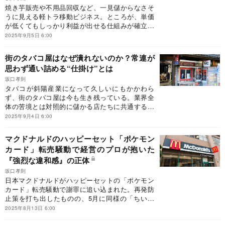
焼き芋販売や不用品回収など、一見儲からなさそ
うに見える軽トラ移動ビジネス。ところが、単価
が低くてもしっかり利益が出せる仕組みが確立さ
れていた。あなたの仕事にも応用できる、成功す
2025年9月5日 6:00
るビジネスパターンとは？
街のタバコ屋はなぜ潰れないのか？常連が
思わず通い詰める“仕掛け”とは
坂口孝則
タバコが斜陽産業になって久しいにもかかわら
ず、街のタバコ屋は今も生き残っている。業界全
体の苦境とは対照的に儲かる店たちに共通するの
は、モノを売るための考え尽くされた工夫だ。時
2025年9月4日 6:00
代遅れとさえ思える商品が、なぜ再び売れるの
か？
マクドナルドのハッピーセット「ポケモン
カード」転売騒動で経営のプロが抱いた
『強烈な違和感』の正体
坂口孝則
日本マクドナルドがハッピーセットの「ポケモン
カード」転売騒動で謝罪に追い込まれた。再発防
止策を打ち出したものの、5月に同様の「ちいか
わ」騒動を起こしていたのだから、事前対策はも
2025年8月13日 6:00
っとできたはずだ。何より、同社には「言動不一