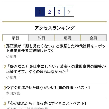
スポンサーの反応は芳しくない。広告収入が減り
フジテレビの業績は赤字に転落する見通しだ。ど
うしたら視聴者の信頼を取り戻せるのか。企業の
1
2
3
不祥事や不正、人権問題にも詳しいコンサルタン
トが解説する。
アクセスランキング
最新
昨日
週間
会員
孫正義が「顔も見たくない」と激怒した20代社員をロボッ
ト事業責任者に抜擢したワケ
小倉健一
「好きなことを仕事にしたい」若者への豊田章男の回答が
正論すぎて、ぐうの音も出なかった
小倉健一
今すぐ昇進させたほうがいい社員の特徴・ベスト1
本田淳也
「心が疲れたら」真っ先にすべきこと・ベスト1
ダイヤモンド社書籍編集局