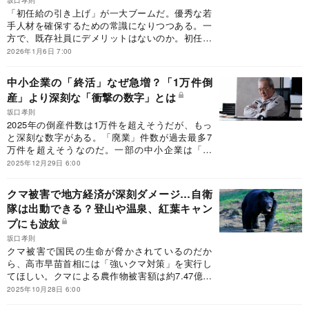
坂口孝則
「初任給の引き上げ」が一大ブームだ。優秀な若
手人材を確保するための常識になりつつある。一
方で、既存社員にデメリットはないのか。初任給
を引き上げる「功罪」を考える。
2026年1月6日 7:00
中小企業の「終活」なぜ急増？「1万件倒
産」より深刻な「衝撃の数字」とは
坂口孝則
2025年の倒産件数は1万件を超えそうだが、もっ
と深刻な数字がある。「廃業」件数が過去最多7
万件を超えそうなのだ。一部の中小企業は「終
活」を意識してエンディングノートを作成してい
2025年12月29日 6:00
る。なぜ事業承継は進まないのか。EVシフトを
引き金とした製造業の倒産・廃業も見られる中、
クマ被害で地方経済が深刻ダメージ…自衛
解決の糸口はあるのか。
隊は出動できる？登山や温泉、紅葉キャン
プにも波紋
坂口孝則
クマ被害で国民の生命が脅かされているのだか
ら、高市早苗首相には「強いクマ対策」を実行し
てほしい。クマによる農作物被害額は約7.47億円
（2023年度）で、前年度の約1.8倍に増えた。中
2025年10月28日 6:00
でも秋田県は1.66億円超で過去最悪。秋田県知事