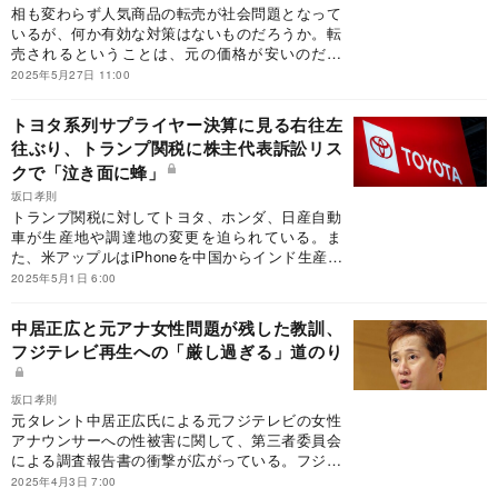
相も変わらず人気商品の転売が社会問題となって
いるが、何か有効な対策はないものだろうか。転
売されるということは、元の価格が安いのだか
ら、値上げすればいいと思うが、そう簡単にはい
2025年5月27日 11:00
かない。過去の事例で私が印象的だったのが、ソ
ニーのプレイステーション5の転売対策だ。
トヨタ系列サプライヤー決算に見る右往左
往ぶり、トランプ関税に株主代表訴訟リス
クで「泣き面に蜂」
坂口孝則
トランプ関税に対してトヨタ、ホンダ、日産自動
車が生産地や調達地の変更を迫られている。ま
た、米アップルはiPhoneを中国からインド生産に
切り替えるという。各社の応急措置と今後の対策
2025年5月1日 6:00
とは。トヨタ系列サプライヤーの決算が発表され
たが、2026年3月期への見解がバラバラの実態も
中居正広と元アナ女性問題が残した教訓、
分析する。
フジテレビ再生への「厳し過ぎる」道のり
坂口孝則
元タレント中居正広氏による元フジテレビの女性
アナウンサーへの性被害に関して、第三者委員会
による調査報告書の衝撃が広がっている。フジ側
は再発防止策を出したが、CMを見合わせている
2025年4月3日 7:00