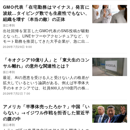
GMO代表「在宅勤務はマイナス」発言に
波紋…タイピング数でも生産性でもない、
組織を壊す〈本当の敵〉の正体
坂口孝則
出社回帰を宣言したGMO代表のSNS投稿が騒動
となった。LINEヤフーやアクセンチュアなど、リ
モート勤務を推奨してきた大手企業が、急に出社
回帰しているのはなぜなのか？タイピング数や生
2026年7月29日 9:00
産性とは異なる、組織を分断させる「本当の敵」
とは。
「キオクシア10億り人」と「東大生のコン
サル離れ」の意外な関連性とは？
坂口孝則
最近、AIの恩恵を受ける人と受けない人の格差が
拡大しているという論調がある。例えば半導体大
手のキオクシアでは、社員600人が10億円の株式
資産を持つのでは、と報じられた。AI銘柄に投資
2026年7月2日 7:00
した人が株高で儲かった話も聞く。一方で、「AI
によって仕事が奪われる」と指摘される職業もあ
アメリカ「半導体売ったろか？」中国「い
る。代表例がコンサルタントで、「東大生のコン
らない」→イジワル作戦を拒否した習近平
サル離れ」もSNSで話題だ。果たして真相は
の腹の中
――。
坂口孝則