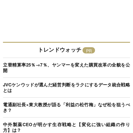
トレンドウォッチ
立替精算率25％→7％、ヤンマーを変えた購買改革の全貌を公
開
JVCケンウッドが選んだ経営判断をラクにするデータ統合戦略
とは
電通副社長×東大教授が語る「利益の松竹梅」なぜ松を狙うべ
き？
中外製薬CEOが明かす生存戦略と【変化に強い組織の作り
方】は？