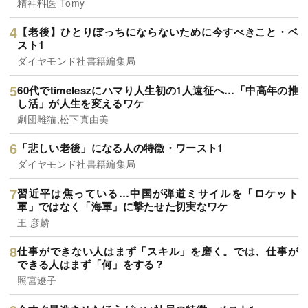
精神科医 Tomy
【老後】ひとりぼっちにならないために今すべきこと・ベ
スト1
ダイヤモンド社書籍編集局
60代でtimeleszにハマり人生初の1人遠征へ…「中高年の推
し活」が人生を変えるワケ
劇団雌猫,松下真由美
「悲しい老後」になる人の特徴・ワースト1
ダイヤモンド社書籍編集局
習近平は焦っている…中国が弾道ミサイルを「ロケット
軍」ではなく「海軍」に撃たせた切実なワケ
王 彦麟
仕事ができない人はまず「スキル」を磨く。では、仕事が
できる人はまず「何」をする？
照宮遼子