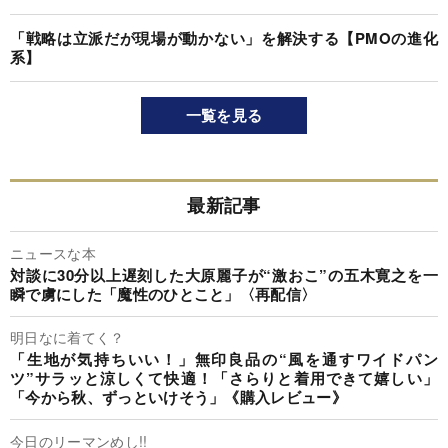
「戦略は立派だが現場が動かない」を解決する【PMOの進化
系】
一覧を見る
最新記事
ニュースな本
対談に30分以上遅刻した大原麗子が“激おこ”の五木寛之を一
瞬で虜にした「魔性のひとこと」〈再配信〉
明日なに着てく？
「生地が気持ちいい！」無印良品の“風を通すワイドパン
ツ”サラッと涼しくて快適！「さらりと着用できて嬉しい」
「今から秋、ずっといけそう」《購入レビュー》
今日のリーマンめし!!