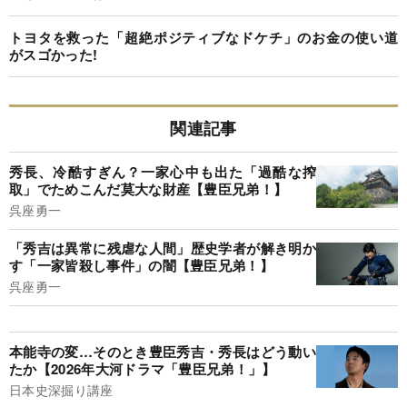
トヨタを救った「超絶ポジティブなドケチ」のお金の使い道
がスゴかった!
関連記事
秀長、冷酷すぎん？一家心中も出た「過酷な搾
取」でためこんだ莫大な財産【豊臣兄弟！】
呉座勇一
「秀吉は異常に残虐な人間」歴史学者が解き明か
す「一家皆殺し事件」の闇【豊臣兄弟！】
呉座勇一
本能寺の変…そのとき豊臣秀吉・秀長はどう動い
たか【2026年大河ドラマ「豊臣兄弟！」】
日本史深掘り講座