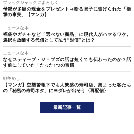
ブラックジャックによろしく
母親が多額の現金をプレゼント→断る息子に告げられた「衝
撃の事実」【マンガ】
ニュースな本
福袋やガチャなど「選べない商品」に現代人がハマるワケ。
選択を放棄する代償として払う“対価”とは？
ニュースな本
なぜスティーブ・ジョブズの話は短くても伝わったのか？話
す前にしていた「たった1つの習慣」
戦争めし
【マンガ】空襲警報下でも大繁盛の寿司店、集まった客たち
の「秘密の寿司ネタ」にヨダレが出そう〈再配信〉
最新記事一覧