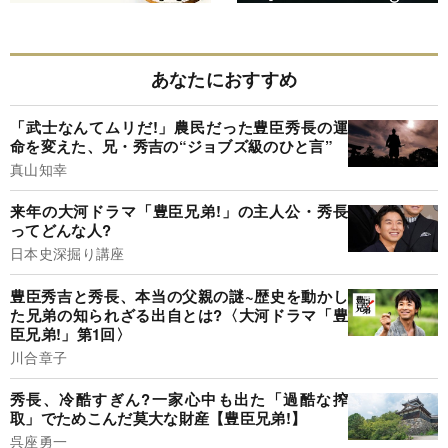
あなたにおすすめ
「武士なんてムリだ!」農民だった豊臣秀長の運
命を変えた、兄・秀吉の“ジョブズ級のひと言”
真山知幸
来年の大河ドラマ「豊臣兄弟!」の主人公・秀長
ってどんな人?
日本史深掘り講座
豊臣秀吉と秀長、本当の父親の謎~歴史を動かし
た兄弟の知られざる出自とは?〈大河ドラマ「豊
臣兄弟!」第1回〉
川合章子
秀長、冷酷すぎん?一家心中も出た「過酷な搾
取」でためこんだ莫大な財産【豊臣兄弟!】
呉座勇一