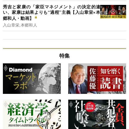
秀吉と家康の「家臣マネジメント」の決定的違
い、家康は結果よりも“過程”主義【入山章栄×本
郷和人・動画】
入山章栄,本郷和人
特集