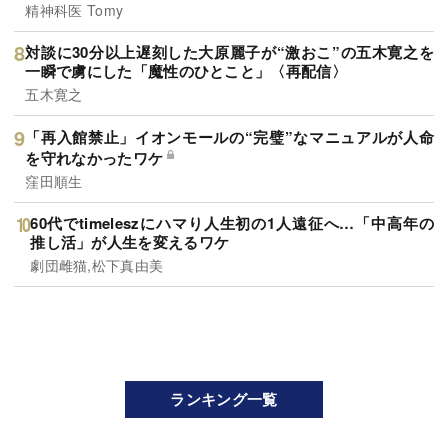
精神科医 Tomy
対談に30分以上遅刻した大原麗子が“激おこ”の五木寛之を
一瞬で虜にした「魔性のひとこと」〈再配信〉
五木寛之
「再入館禁止」イオンモールの“完璧”なマニュアルが人命
を守れなかったワケ
窪田順生
60代でtimeleszにハマり人生初の1人遠征へ…「中高年の
推し活」が人生を変えるワケ
劇団雌猫,松下真由美
ランキング一覧