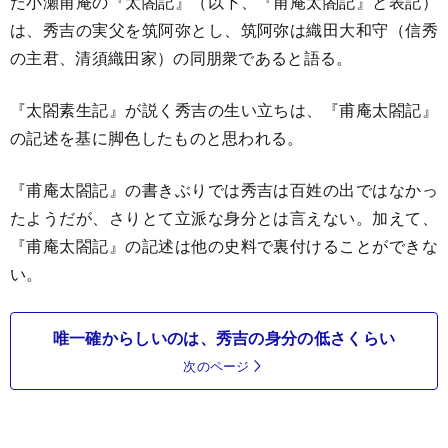
た小瀬甫庵の『太閤記』（以下、『甫庵太閤記』と表記）
は、秀吉の実父を筑阿弥とし、筑阿弥は織田大和守（信秀
の主君、清須織田家）の同朋衆であると語る。
『太閤素生記』が説く秀吉の生い立ちは、『甫庵太閤記』
の記述を基に脚色したものと思われる。
『甫庵太閤記』の書きぶりでは秀吉は百姓の出ではなかっ
たようだが、さりとて立派な身分とは言えない。加えて、
『甫庵太閤記』の記述は他の史料で裏付けることができな
い。
唯一確からしいのは、秀吉の身分の低さくらい
次のページ