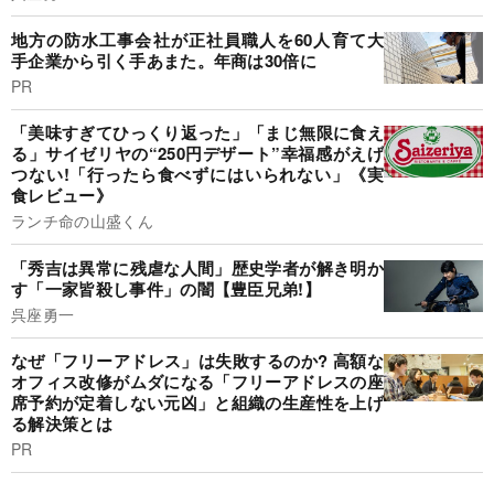
地方の防水工事会社が正社員職人を60人育て大
手企業から引く手あまた。年商は30倍に
PR
「美味すぎてひっくり返った」「まじ無限に食え
る」サイゼリヤの“250円デザート”幸福感がえげ
つない!「行ったら食べずにはいられない」《実
食レビュー》
ランチ命の山盛くん
「秀吉は異常に残虐な人間」歴史学者が解き明か
す「一家皆殺し事件」の闇【豊臣兄弟!】
呉座勇一
なぜ「フリーアドレス」は失敗するのか? 高額な
オフィス改修がムダになる「フリーアドレスの座
席予約が定着しない元凶」と組織の生産性を上げ
る解決策とは
PR