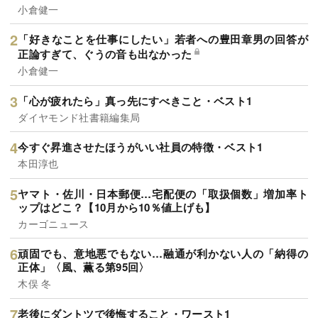
小倉健一
「好きなことを仕事にしたい」若者への豊田章男の回答が
正論すぎて、ぐうの音も出なかった
小倉健一
「心が疲れたら」真っ先にすべきこと・ベスト1
ダイヤモンド社書籍編集局
今すぐ昇進させたほうがいい社員の特徴・ベスト1
本田淳也
ヤマト・佐川・日本郵便…宅配便の「取扱個数」増加率ト
ップはどこ？【10月から10％値上げも】
カーゴニュース
頑固でも、意地悪でもない…融通が利かない人の「納得の
正体」〈風、薫る第95回〉
木俣 冬
老後にダントツで後悔すること・ワースト1