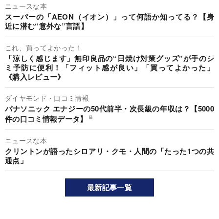
ニュースな本
スーパーの「AEON（イオン）」って何語か知ってる？【身
近に潜む“意外な”言語】
これ、買ってよかった！
「涼しく感じます」無印良品の“日焼け対策グッズ”が手のシ
ミ予防に便利！「フィット感が良い」「買ってよかった」
《購入レビュー》
ダイヤモンド・口コミ情報
パナソニック エナジーの50代前半・次長級の年収は？【5000
件の口コミ情報データ】
ニュースな本
クリントンが語ったシロアリ・クモ・人間の「たった1つの共
通点」
最新記事一覧