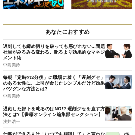
あなたにおすすめ
遅刻しても締め切りを破っても悪びれない...問題
社員がみるみる変わる、叱るより効果的なマネジ
メント術
中島美鈴
毎朝「定時の2分後」に職場に着く「遅刻グセ」
のある女性に、上司が命じたシンプルだけど効果
バツグンな方法とは?
中島美鈴
遅刻した部下を叱るのはNG!? 遅刻グセを直す方
法とは?【書籍オンライン編集部セレクション】
浅井浩一
仕事ができる人は「いつでも相談して」と言わな