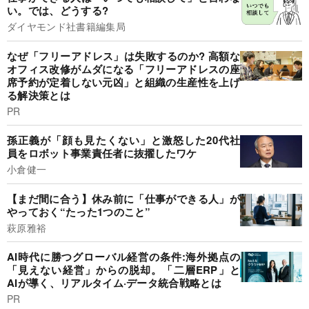
い。では、どうする?
ダイヤモンド社書籍編集局
なぜ「フリーアドレス」は失敗するのか? 高額な
オフィス改修がムダになる「フリーアドレスの座
席予約が定着しない元凶」と組織の生産性を上げ
る解決策とは
PR
孫正義が「顔も見たくない」と激怒した20代社
員をロボット事業責任者に抜擢したワケ
小倉健一
【まだ間に合う】休み前に「仕事ができる人」が
やっておく“たった1つのこと”
萩原雅裕
AI時代に勝つグローバル経営の条件:海外拠点の
「見えない経営」からの脱却。「二層ERP」と
AIが導く、リアルタイム·データ統合戦略とは
PR