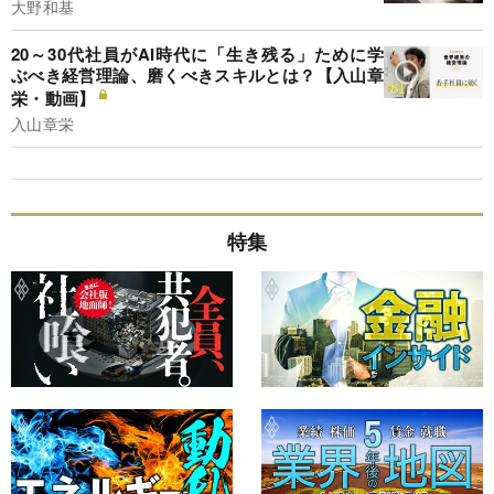
大野和基
20～30代社員がAI時代に「生き残る」ために学
ぶべき経営理論、磨くべきスキルとは？【入山章
栄・動画】
入山章栄
特集