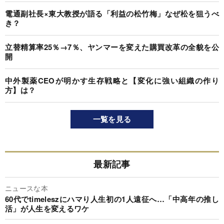
電通副社長×東大教授が語る「利益の松竹梅」なぜ松を狙うべ
き？
立替精算率25％→7％、ヤンマーを変えた購買改革の全貌を公
開
中外製薬CEOが明かす生存戦略と【変化に強い組織の作り
方】は？
一覧を見る
最新記事
ニュースな本
60代でtimeleszにハマり人生初の1人遠征へ…「中高年の推し
活」が人生を変えるワケ