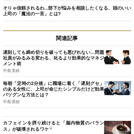
そりゃ信頼されるわ...部下が悩みを相談したくなる、頭のいい
上司の「魔法の一言」とは?
関連記事
遅刻しても締め切りを破っても悪びれない…問題
社員がみるみる変わる、叱るより効果的なマネジ
メント術
中島美鈴
毎朝「定時の2分後」に職場に着く「遅刻グセ」
のある女性に、上司が命じたシンプルだけど効果
バツグンな方法とは？
中島美鈴
カフェインを摂り続けると「脳内物質のバラン
ス」が破壊されるワケ