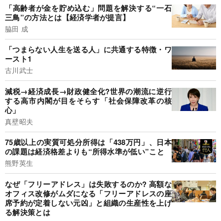
「高齢者が金を貯め込む」問題を解決する“一石
三鳥”の方法とは【経済学者が提言】
脇田 成
「つまらない人生を送る人」に共通する特徴・ワ
ースト1
古川武士
減税→経済成長→財政健全化?世界の潮流に逆行
する高市内閣が目をそらす「社会保障改革の核
心」
真壁昭夫
75歳以上の実質可処分所得は「438万円」、日本
の課題は経済格差よりも“所得水準が低い”こと
熊野英生
なぜ「フリーアドレス」は失敗するのか? 高額な
オフィス改修がムダになる「フリーアドレスの座
席予約が定着しない元凶」と組織の生産性を上げ
る解決策とは