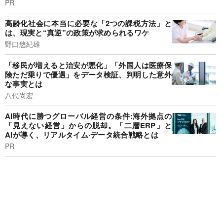
PR
高齢化社会に本当に必要な「2つの課税方法」と
は、現実と“真逆”の政策が求められるワケ
野口悠紀雄
「移民が増えると治安が悪化」「外国人は医療保
険ただ乗りで優遇」をデータ検証、判明した意外
な事実とは
八代尚宏
AI時代に勝つグローバル経営の条件:海外拠点の
「見えない経営」からの脱却。「二層ERP」と
AIが導く、リアルタイム·データ統合戦略とは
PR