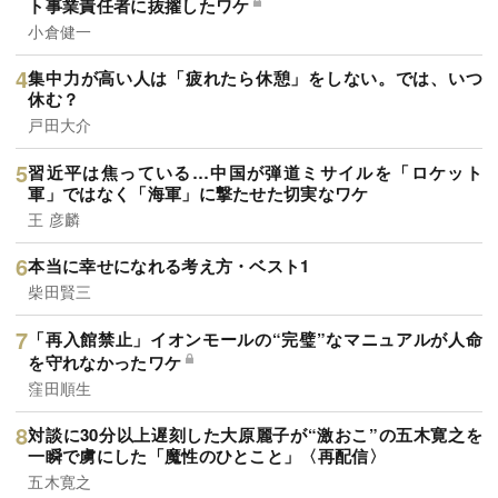
ト事業責任者に抜擢したワケ
小倉健一
集中力が高い人は「疲れたら休憩」をしない。では、いつ
休む？
戸田大介
習近平は焦っている…中国が弾道ミサイルを「ロケット
軍」ではなく「海軍」に撃たせた切実なワケ
王 彦麟
本当に幸せになれる考え方・ベスト1
柴田賢三
「再入館禁止」イオンモールの“完璧”なマニュアルが人命
を守れなかったワケ
窪田順生
対談に30分以上遅刻した大原麗子が“激おこ”の五木寛之を
一瞬で虜にした「魔性のひとこと」〈再配信〉
五木寛之