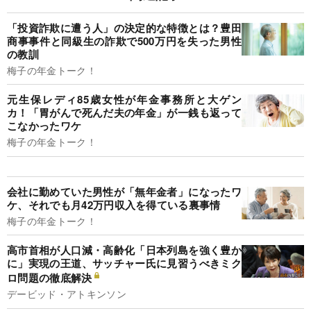
「投資詐欺に遭う人」の決定的な特徴とは？豊田
商事事件と同級生の詐欺で500万円を失った男性
の教訓
梅子の年金トーク！
元生保レディ85歳女性が年金事務所と大ゲン
カ！「胃がんで死んだ夫の年金」が一銭も返って
こなかったワケ
梅子の年金トーク！
会社に勤めていた男性が「無年金者」になったワ
ケ、それでも月42万円収入を得ている裏事情
梅子の年金トーク！
高市首相が人口減・高齢化「日本列島を強く豊か
に」実現の王道、サッチャー氏に見習うべきミク
ロ問題の徹底解決
デービッド・アトキンソン