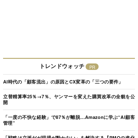
トレンドウォッチ
AI時代の「顧客流出」の原因とCX変革の「三つの要件」
立替精算率25％→7％、ヤンマーを変えた購買改革の全貌を公
開
「一度の不快な経験」で87％が離脱…Amazonに学ぶ“AI顧客
管理”
「戦略は立派だが現場が動かない」を解決する【PMOの進化