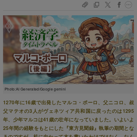
Photo:AI Generated/Google gemini
1270年に16歳で出発したマルコ・ポーロ、父ニコロ、叔
父マテオの3人がヴェネツィア共和国に戻ったのは1295
年、少年マルコは41歳の壮年になっていました。いよいよ
25年間の経験をもとにした『東方見聞録』執筆の期間とな
るのですが、机に向かって本を書いたわけではなく、なん