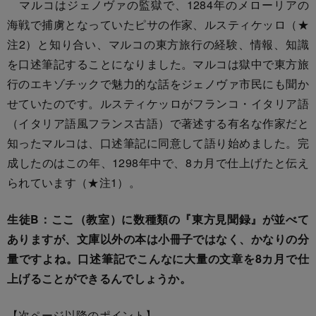
マルコはジェノヴァの監獄で、1284年のメローリアの
海戦で捕虜となっていたピサの作家、ルスティケッロ（★
注2）と知り合い、マルコの東方旅行の経験、情報、知識
を口述筆記することになりました。マルコは獄中で東方旅
行のエキゾチックで魅力的な話をジェノヴァ市民にも聞か
せていたのです。ルスティケッロがフランコ・イタリア語
（イタリア語風フランス古語）で著述する有名な作家だと
知ったマルコは、口述筆記に同意して語り始めました。完
成したのはこの年、1298年中で、8カ月で仕上げたと伝え
られています（★注1）。
生徒B：ここ（教室）に数種類の『東方見聞録』が並べて
ありますが、文庫以外の本は小冊子ではなく、かなりの分
量ですよね。口述筆記でこんなに大量の文章を8カ月で仕
上げることができるんでしょうか。
【次ページ以降のポイント】