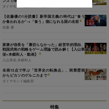
ンスで革命が起きた理由
ダイヤモンド編集部,鈴木崇久
【佐藤優の1分読書】新帝国主義の時代は“食う
か食われるか”→「食う」側になれる国の名前
佐藤 優
家康が信長を「裏切らなかった」経営学的理由、
戦国武将の戦略をゲーム理論で読み解く【入山章
栄×本郷和人・動画】
入山章栄,本郷和人
名画12点で学ぶ「世界史の転換点」、洞窟壁画
からピカソのゲルニカまで
ダイヤモンド編集部
特集