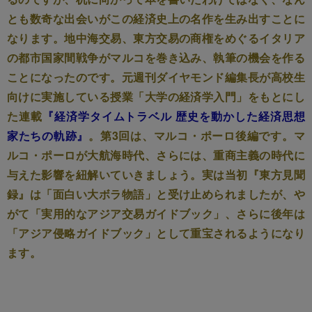
とも数奇な出会いがこの経済史上の名作を生み出すことに
なります。地中海交易、東方交易の商権をめぐるイタリア
の都市国家間戦争がマルコを巻き込み、執筆の機会を作る
ことになったのです。元週刊ダイヤモンド編集長が高校生
向けに実施している授業「大学の経済学入門」をもとにし
た連載
『経済学タイムトラベル 歴史を動かした経済思想
家たちの軌跡』
。第3回は、マルコ・ポーロ後編です。マ
ルコ・ポーロが大航海時代、さらには、重商主義の時代に
与えた影響を紐解いていきましょう。実は当初『東方見聞
録』は「面白い大ボラ物語」と受け止められましたが、や
がて「実用的なアジア交易ガイドブック」、さらに後年は
「アジア侵略ガイドブック」として重宝されるようになり
ます。