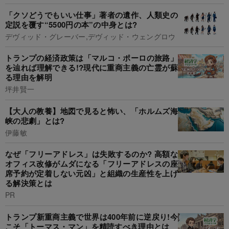
「クソどうでもいい仕事」著者の遺作、人類史の
定説を覆す“5500円の本”の中身とは?
デヴィッド・グレーバー,デヴィッド・ウェングロウ
トランプの経済政策は「マルコ・ポーロの旅路」
を辿れば理解できる!?現代に重商主義の亡霊が蘇
る理由を解明
坪井賢一
【大人の教養】地図で見ると怖い、「ホルムズ海
峡の悲劇」とは?
伊藤敏
なぜ「フリーアドレス」は失敗するのか? 高額な
オフィス改修がムダになる「フリーアドレスの座
席予約が定着しない元凶」と組織の生産性を上げ
る解決策とは
PR
トランプ新重商主義で世界は400年前に逆戻り!今
こそ「トーマス・マン」を精読すべき理由とは