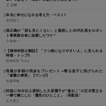
王 彦麟
本当に幸せになれる考え方・ベスト1
柴田賢三
孫正義が「顔も見たくない」と激怒した20代社員をロボッ
ト事業責任者に抜擢したワケ
小倉健一
【精神科医が解説】「うつ病になりやすい人」に見られる
特徴・トップ5
精神科医 Tomy
母親が多額の現金をプレゼント→断る息子に告げられた
「衝撃の事実」【マンガ】
佐藤秀峰
対談に30分以上遅刻した大原麗子が“激おこ”の五木寛之を
一瞬で虜にした「魔性のひとこと」〈再配信〉
五木寛之