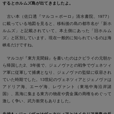
するとホルムズ島が出てきましたよ。
古い本（佐口透『マルコ＝ポーロ』清水書院、1977）
に載っている地図を見ると、移転後の島の都市名が「新ホ
ルムズ」と記載されていて、本土側にあった「旧ホルム
ズ」と区別しています。現在一般的に知られているのは海
峡名だけですね。
マルコが『東方見聞録』を書いたのはクビライの元朝か
ら帰国した2、3年後で、ジェノヴァとの戦争でヴェネツィ
ア軍に従軍して捕虜となり、ジェノヴァの監獄に収容され
ていた時期でした。13世紀のヴェネツィアとジェノヴァは
アドリア海、エーゲ海、レヴァント（東地中海沿岸諸
国）、黒海に集まる東方の物産や貴金属の商権をめぐって
激しく争い、武力衝突もありました。
生徒A：ジェノヴァはヴェネツィアとはイタリア半島の反