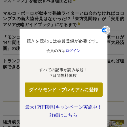
マス・マン」を精読すべき理由とは
マルコ・ポーロが獄中で熟練ライターと出会わなければコロ
ンブスの新大陸発見はなかった!?『東方見聞録』が「実用的
アジア侵略ガイドブック」になるまで
「モンゴル帝国は残虐で野蛮」は間違い！マルコ・ポーロが
続きを読むには会員登録が必要です。
14年間も側で仕えて見た、クビライの「超合理的な巨大経済
圏」の凄さ
会員の方は
ログイン
トランプの経済政策は「マルコ・ポーロの旅路」を辿れば理
解できる!?現代に重商主義の亡霊が蘇る理由を解明
すべての記事が読み放題！
7日間無料体験
この特集を見る
ダイヤモンド・プレミアムに登録
最大1万円割引キャンペーン実施中！
関連記事
詳細はこちら
経済成長はかつて大罪だった！宗教改革やルネサ