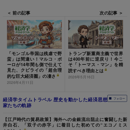
＜ 前の記事
次の記事 ＞
「モンゴル帝国は残虐で野
トランプ新重商主義で世界
蛮」は間違い！マルコ・ポ
は400年前に逆戻り！今こ
ーロが14年間も側で仕えて
そ「トーマス・マン」を精
見た、クビライの「超合理
読すべき理由とは
的な巨大経済圏」の凄さ
2026年5月16日
2026年4月11日
経済学タイムトラベル 歴史を動かした経済思想
フォロー
家たちの軌跡
【江戸時代の貿易政策】海外への金銀流出阻止に奮闘した新
井白石、「双子の赤字」に着目した初めての“エコノミス