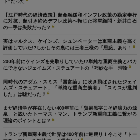
ト”だった
【江戸時代の経済政策】超金融緩和インフレ政策の勘定奉行
に対抗、超引き締めデフレ政策へ転じた将軍顧問・新井白石
の一手は失敗だった？
実はマルクス、ケインズ、シュンペーターは重商主義を高く
評価していた!?しかしその裏には三者三様の「思惑」あり！
200年前にケインズを先取りしていた!?単純な重商主義とバカ
にできないジェイムズ・ステュアートの「巧妙な手」理論
同時代のアダム・スミス『国富論』に吹き飛ばされたジェイ
ムズ・ステュアート、「単純な重商主義者」「スミスが批判
した」は嘘だった？
まだ経済学が存在しない400年前に「貿易黒字こそ経済力の源
泉」と説いたトーマス・マン、トランプ新重商主義に繋がる
理論のポイントとは？
トランプ新重商主義で世界は400年前に逆戻り！今こそ「トー