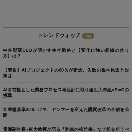
トレンドウォッチ
中外製薬CEOが明かす生存戦略と【変化に強い組織の作り
方】は？
【警告】AIプロジェクトの60％が断念、失敗の根本原因と対
策は
AIを前提とした業務プロセス再設計に取り組む大林組×PwCの
挑戦
立替精算率25％→7％、ヤンマーを変えた購買改革の全貌を公
開
電通副社長×東大教授が語る「利益の松竹梅」なぜ松を狙うべ