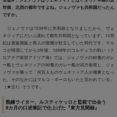
対側、北西の都市ですよね。ジェノヴァも共和国だったん
ですか。
ジェノヴァは1339年に共和政となりましたから、ヴェ
ネツィアにだいぶ遅れて都市共和国となっています。13世
紀は貴族階級と商人の階層が対立していた時代です。マル
コが帰国してから3年後、1298年のコルチュラの戦い（ク
ロアチア南部アドリア海）では、ジェノヴァの80隻のガレ
ー船とヴェネツィアの90隻のガレー船が武力衝突し、ジェ
ノヴァが勝って「何百人ものヴェネツィア人が捕虜となっ
た。そのなかにはマルコ・ポーロもいたと言われている」
（★注1）そうです。
熟練ライター、ルスティケッロと監獄で出会う
8カ月の口述筆記で仕上げた『東方見聞録』