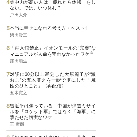
集中力が高い人は「疲れたら休憩」をし
ない。では、いつ休む？
戸田大介
本当に幸せになれる考え方・ベスト1
柴田賢三
「再入館禁止」イオンモールの“完璧”な
マニュアルが人命を守れなかったワケ
窪田順生
対談に30分以上遅刻した大原麗子が“激
おこ”の五木寛之を一瞬で虜にした「魔
性のひとこと」〈再配信〉
五木寛之
習近平は焦っている…中国が弾道ミサイ
ルを「ロケット軍」ではなく「海軍」に
撃たせた切実なワケ
王 彦麟