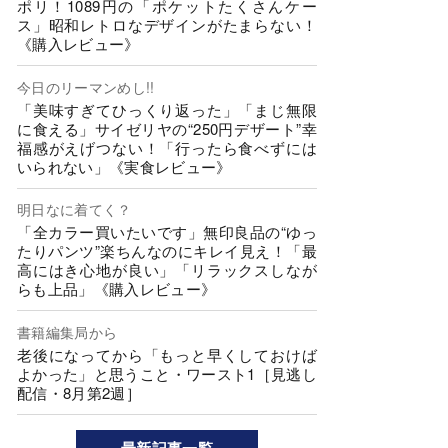
ポリ！1089円の「ポケットたくさんケー
ス」昭和レトロなデザインがたまらない！
《購入レビュー》
今日のリーマンめし!!
「美味すぎてひっくり返った」「まじ無限
に食える」サイゼリヤの“250円デザート”幸
福感がえげつない！「行ったら食べずには
いられない」《実食レビュー》
明日なに着てく？
「全カラー買いたいです」無印良品の“ゆっ
たりパンツ”楽ちんなのにキレイ見え！「最
高にはき心地が良い」「リラックスしなが
らも上品」《購入レビュー》
書籍編集局から
老後になってから「もっと早くしておけば
よかった」と思うこと・ワースト1［見逃し
配信・8月第2週］
最新記事一覧