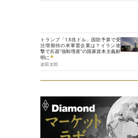
トランプ「1.5兆ドル」国防予算で受
注増期待の米軍需企業は？イラン攻
撃で兵器“強制増産”の国家資本主義鮮
明に
岩田太郎