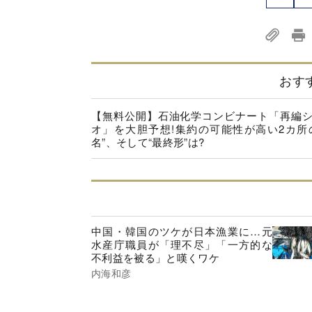
おす
【無料公開】石油化学コンビナート「再編
オ」を大胆予想!集約の可能性が高い2カ所
名”、そして“最終形”は?
中国・韓国のツケが日本漁業に…元
水産庁職員が「理不尽」「一方的な
不利益を被る」と嘆くワケ
内海和彦