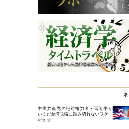
あ
中国共産党の絶対権力者・習近平が
いまだ台湾攻略に踏み切れないワケ
村野 将