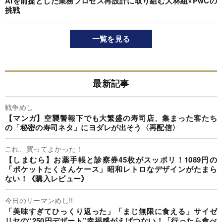
AIを前提とした業務プロセス再設計に取り組む大林組×PwCの
挑戦
一覧を見る
最新記事
戦争めし
【マンガ】空襲警報下でも大繁盛の寿司店、集まった客たち
の「秘密の寿司ネタ」にヨダレが出そう〈再配信〉
これ、買ってよかった！
【しまむら】お薬手帳と診察券45枚がスッポリ！1089円の
「ポケットたくさんケース」昭和レトロなデザインがたまら
ない！《購入レビュー》
今日のリーマンめし!!
「美味すぎてひっくり返った」「まじ無限に食える」サイゼ
リヤの“250円デザート”幸福感がえげつない！「行ったら食べ