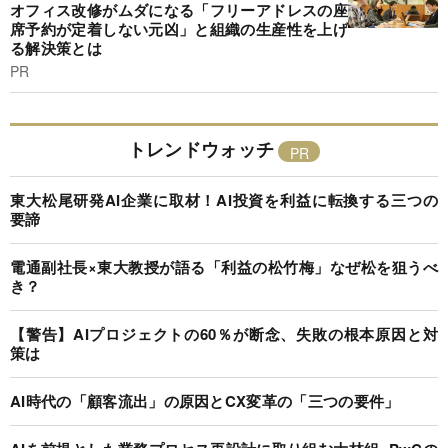
オフィス改修がムダになる「フリーアドレスの座
席予約が定着しない元凶」と組織の生産性を上げ
る解決策とは
PR
トレンドウォッチ
東大松尾研発AI企業に取材！AI投資を利益に転換する三つの
要諦
電通副社長×東大教授が語る「利益の松竹梅」なぜ松を狙うべ
き？
【警告】AIプロジェクトの60％が断念、失敗の根本原因と対
策は
AI時代の「顧客流出」の原因とCX変革の「三つの要件」