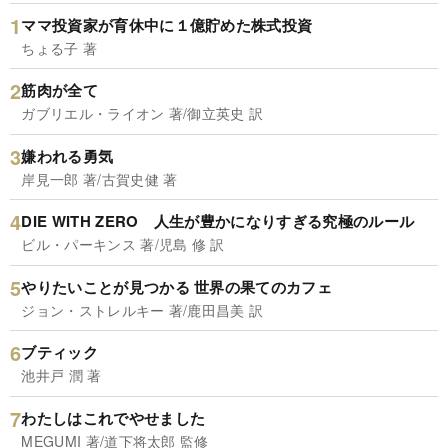
ママ投資家が育休中に１億貯めた株式投資
ちょる子 著
筋肉が全て
ガブリエル・ライオン 著/御立英史 訳
嫌われる勇気
岸見一郎 著/古賀史健 著
DIE WITH ZERO 人生が豊かになりすぎる究極のルール
ビル・パーキンス 著/児島 修 訳
やりたいことが見つかる 世界の果てのカフェ
ジョン・ストレルキー 著/鹿田昌美 訳
ブティック
池井戸 潤 著
わたしはこれでやせました
MEGUMI 著/道下将太郎 監修