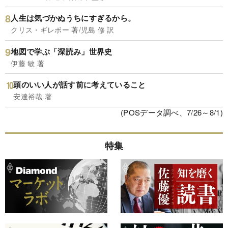
人生は気づかぬうちにすぎるから。
クリス・ギレボー 著/児島 修 訳
地図で学ぶ「深読み」世界史
伊藤 敏 著
頭のいい人が話す前に考えていること
安達裕哉 著
(POSデータ調べ、7/26～8/1)
特集