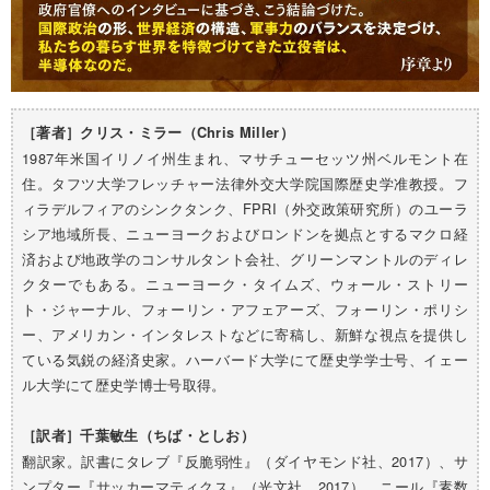
［著者］クリス・ミラー（Chris Miller）
1987年米国イリノイ州生まれ、マサチューセッツ州ベルモント在
住。タフツ大学フレッチャー法律外交大学院国際歴史学准教授。フ
ィラデルフィアのシンクタンク、FPRI（外交政策研究所）のユーラ
シア地域所長、ニューヨークおよびロンドンを拠点とするマクロ経
済および地政学のコンサルタント会社、グリーンマントルのディレ
クターでもある。ニューヨーク・タイムズ、ウォール・ストリー
ト・ジャーナル、フォーリン・アフェアーズ、フォーリン・ポリシ
ー、アメリカン・インタレストなどに寄稿し、新鮮な視点を提供し
ている気鋭の経済史家。ハーバード大学にて歴史学学士号、イェー
ル大学にて歴史学博士号取得。
［訳者］千葉敏生（ちば・としお）
翻訳家。訳書にタレブ『反脆弱性』（ダイヤモンド社、2017）、サ
ンプター『サッカーマティクス』（光文社、2017）、ニール『素数