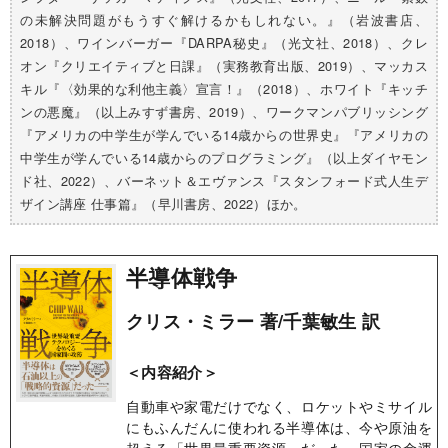
の未解決問題がもうすぐ解けるかもしれない。』（岩波書店、
2018）、ワインバーガー『DARPA秘史』（光文社、2018）、クレ
オン『クリエイティブと日課』（実務教育出版、2019）、マッカス
キル『〈効果的な利他主義〉宣言！』（2018）、ホワイト『キッチ
ンの悪魔』（以上みすず書房、2019）、ワークマンパブリッシング
『アメリカの中学生が学んでいる14歳からの世界史』『アメリカの
中学生が学んでいる14歳からのプログラミング』（以上ダイヤモン
ド社、2022）、バーネット＆エヴァンス『スタンフォード式人生デ
ザイン講座 仕事篇』（早川書房、2022）ほか。
半導体戦争
クリス・ミラー 著/千葉敏生 訳
＜内容紹介＞
自動車や家電だけでなく、ロケットやミサイル
にもふんだんに使われる半導体は、今や原油を
超える「世界最重要資源」だった。国家の命運