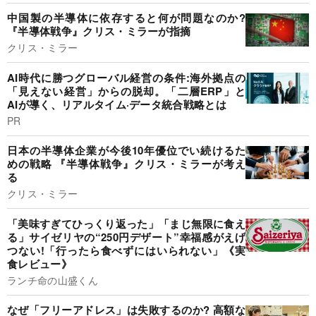
中国製の半導体に依存すると何が問題なのか?
『半導体戦争』クリス・ミラーが指摘
クリス・ミラー
AI時代に勝つグローバル経営の条件:海外拠点の
「見えない経営」からの脱却。「二層ERP」と
AIが導く、リアルタイム·データ統合戦略とは
PR
日本の半導体企業が今後10年優位でい続けるた
めの戦略 『半導体戦争』クリス・ミラーが考え
る
クリス・ミラー
「美味すぎてひっくり返った」「まじ無限に食え
る」サイゼリヤの“250円デザート”幸福感がえげ
つない!「行ったら食べずにはいられない」《実
食レビュー》
ランチ命の山盛くん
なぜ「フリーアドレス」は失敗するのか? 高額な