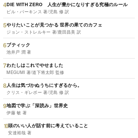
DIE WITH ZERO 人生が豊かになりすぎる究極のルール
ビル・パーキンス 著/児島 修 訳
やりたいことが見つかる 世界の果てのカフェ
ジョン・ストレルキー 著/鹿田昌美 訳
ブティック
池井戸 潤 著
わたしはこれでやせました
MEGUMI 著/道下将太郎 監修
人生は気づかぬうちにすぎるから。
クリス・ギレボー 著/児島 修 訳
地図で学ぶ「深読み」世界史
伊藤 敏 著
頭のいい人が話す前に考えていること
安達裕哉 著