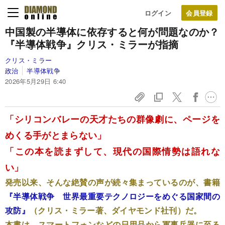
ログイン
中国製の半導体に依存すると何が問題なのか？
『半導体戦争』クリス・ミラーが指摘
クリス・ミラー
政治
半導体戦争
2026年5月29日 6:40
「シリコンバレーの天才たちの群像劇に、ページを
めくる手がとまらない」
「この本を読まずして、現代の国際情勢は語れな
い」
発売以来、そんな絶賛の声が続々集まっているのが、書籍
『半導体戦争 世界最重要テクノロジーをめぐる国家間の
攻防』
（クリス・ミラー著、ダイヤモンド社刊）だ。
本書は、スマートフォンなどの日用品から軍事兵器に至る