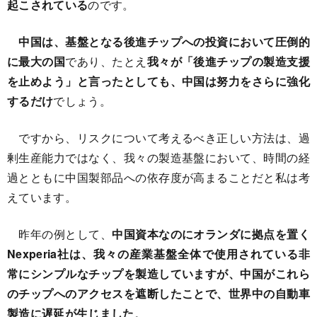
起こされている
のです。
中国は、基盤となる後進チップへの投資において圧倒的
に最大の国
であり、たとえ
我々が「後進チップの製造支援
を止めよう」と言ったとしても、中国は努力をさらに強化
するだけ
でしょう。
ですから、リスクについて考えるべき正しい方法は、過
剰生産能力ではなく、我々の製造基盤において、時間の経
過とともに中国製部品への依存度が高まることだと私は考
えています。
昨年の例として、
中国資本なのにオランダに拠点を置く
Nexperia社は、我々の産業基盤全体で使用されている非
常にシンプルなチップを製造していますが、中国がこれら
のチップへのアクセスを遮断したことで、世界中の自動車
製造に遅延が生じました
。