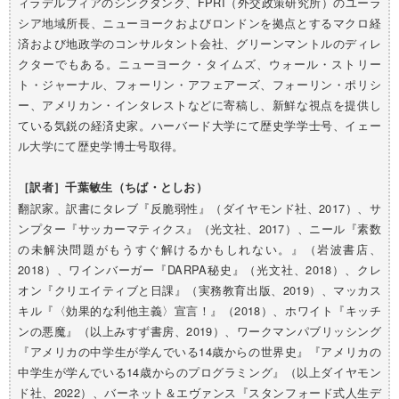
ィラデルフィアのシンクタンク、FPRI（外交政策研究所）のユーラ
シア地域所長、ニューヨークおよびロンドンを拠点とするマクロ経
済および地政学のコンサルタント会社、グリーンマントルのディレ
クターでもある。ニューヨーク・タイムズ、ウォール・ストリー
ト・ジャーナル、フォーリン・アフェアーズ、フォーリン・ポリシ
ー、アメリカン・インタレストなどに寄稿し、新鮮な視点を提供し
ている気鋭の経済史家。ハーバード大学にて歴史学学士号、イェー
ル大学にて歴史学博士号取得。
［訳者］千葉敏生（ちば・としお）
翻訳家。訳書にタレブ『反脆弱性』（ダイヤモンド社、2017）、サ
ンプター『サッカーマティクス』（光文社、2017）、ニール『素数
の未解決問題がもうすぐ解けるかもしれない。』（岩波書店、
2018）、ワインバーガー『DARPA秘史』（光文社、2018）、クレ
オン『クリエイティブと日課』（実務教育出版、2019）、マッカス
キル『〈効果的な利他主義〉宣言！』（2018）、ホワイト『キッチ
ンの悪魔』（以上みすず書房、2019）、ワークマンパブリッシング
『アメリカの中学生が学んでいる14歳からの世界史』『アメリカの
中学生が学んでいる14歳からのプログラミング』（以上ダイヤモン
ド社、2022）、バーネット＆エヴァンス『スタンフォード式人生デ