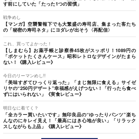
す前にしていた「たった1つの習慣」
戦争めし
【マンガ】空襲警報下でも大繁盛の寿司店、集まった客たち
の「秘密の寿司ネタ」にヨダレが出そう〈再配信〉
これ、買ってよかった！
【しまむら】お薬手帳と診察券45枚がスッポリ！1089円の
「ポケットたくさんケース」昭和レトロなデザインがたまら
ない！《購入レビュー》
今日のリーマンめし!!
「美味すぎてひっくり返った」「まじ無限に食える」サイゼ
リヤの“250円デザート”幸福感がえげつない！「行ったら食べ
ずにはいられない」《実食レビュー》
明日なに着てく？
「全カラー買いたいです」無印良品の“ゆったりパンツ”楽ち
んなのにキレイ見え！「最高にはき心地が良い」「リラック
スしながらも上品」《購入レビュー》