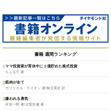
書籍 週間ランキング
ママ投資家が育休中に１億貯めた株式投資
ちょる子 著
筋肉が全て
ガブリエル・ライオン 著/御立英史 訳
嫌われる勇気
岸見一郎 著/古賀史健 著