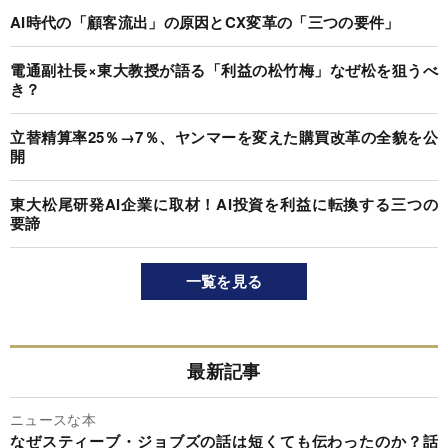
AI時代の「顧客流出」の原因とCX変革の「三つの要件」
電通副社長×東大教授が語る「利益の松竹梅」なぜ松を狙うべ
き？
立替精算率25％→7％、ヤンマーを変えた購買改革の全貌を公
開
東大松尾研発AI企業に取材！AI投資を利益に転換する三つの
要諦
一覧を見る
最新記事
ニュースな本
なぜスティーブ・ジョブズの話は短くても伝わったのか？話