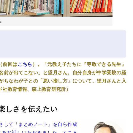
み
（前回は
こちら
）。「元教え子たちに『尊敬できる先生』
名前が出てこない」と望月さん。自分自身が中学受験の経
がちなわが子との「悪い接し方」について、望月さんと入
ド社教育情報、森上教育研究所）
楽しさを伝えたい
そして「まとめノート」を自ら作成
とをお話しいただきました。ところ