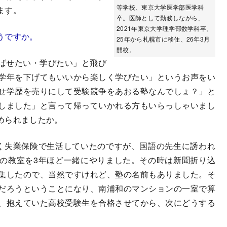
等学校、東京大学医学部医学科
ます。
卒。医師として勤務しながら、
2021年東京大学理学部数学科卒。
うですか。
25年から札幌市に移住、26年3月
開校。
ばせたい・学びたい」と飛び
学年を下げてもいいから楽しく学びたい」というお声をい
せ学歴を売りにして受験競争をあおる塾なんでしょ？」と
しました」と言って帰っていかれる方もいらっしゃいまし
められましたか。
く失業保険で生活していたのですが、国語の先生に誘われ
の教室を3年ほど一緒にやりました。その時は新聞折り込
集したので、当然ですけれど、塾の名前もありました。そ
だろうということになり、南浦和のマンションの一室で算
、抱えていた高校受験生を合格させてから、次にどうする