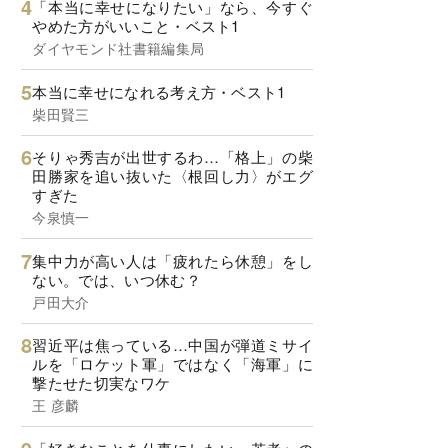
「本当に幸せになりたい」なら、今すぐ
やめた方がいいこと・ベスト1
ダイヤモンド社書籍編集局
本当に幸せになれる考え方・ベスト1
柴田賢三
そりゃ秀吉が出世するわ…「格上」の柴
田勝家を追い抜いた〈根回し力〉がエグ
すぎた
今泉慎一
集中力が高い人は「疲れたら休憩」をし
ない。では、いつ休む？
戸田大介
習近平は焦っている…中国が弾道ミサイ
ルを「ロケット軍」ではなく「海軍」に
撃たせた切実なワケ
王 彦麟