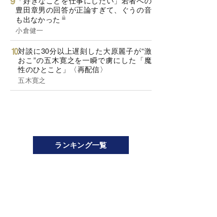
「好きなことを仕事にしたい」若者への
豊田章男の回答が正論すぎて、ぐうの音
も出なかった
小倉健一
対談に30分以上遅刻した大原麗子が“激
おこ”の五木寛之を一瞬で虜にした「魔
性のひとこと」〈再配信〉
五木寛之
ランキング一覧