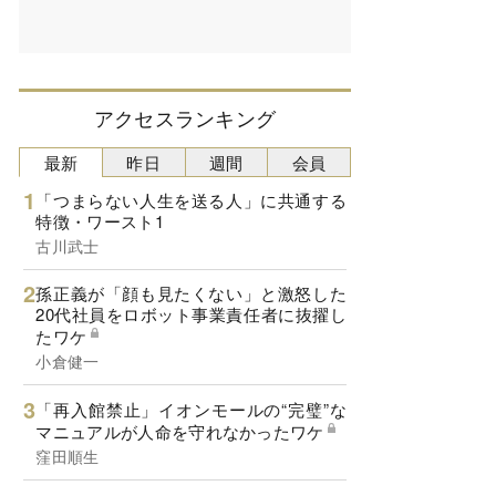
アクセスランキング
最新
昨日
週間
会員
「つまらない人生を送る人」に共通する
特徴・ワースト1
古川武士
孫正義が「顔も見たくない」と激怒した
20代社員をロボット事業責任者に抜擢し
たワケ
小倉健一
「再入館禁止」イオンモールの“完璧”な
マニュアルが人命を守れなかったワケ
窪田順生