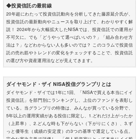
◆投資信託の最前線
20年超にわたって投資信託動向を分析してきた藤原延介氏が、
投資信託の最新動向やニュースを取り上げて、わかりやすく解
説！
2024年から大幅拡大したNISAでは、投資信託での運用が
不可欠に。でも「どうやって選べばいいの？」「組み合わせ方
法は？」などわからない人も多いのでは？
このコラムで投資信
託の売れ筋やトレンドの変化をチェックすることで、投資信託
の選び方や資産運用法などが見えてきます。
ダイヤモンド・ザイ NISA投信グランプリとは
ダイヤモンド・ザイでは1年に1回、「NISAで買える本当にイイ
投資信託」を部門別にランキングし、上位のファンドを表彰し
ている。当グランプリの特徴は、みんなが買っている分野で、
5年以上の運用実績がある投信に限定し、1.どれだけ上がったか
（上昇率）、2.どんな時も下がらない（下がりにくさ）、3.ず
っと優等生（成績の安定度）の3つの基準で選定している点。
完全な実力主義で評価し、「個人投資家にとって本当にイイ投