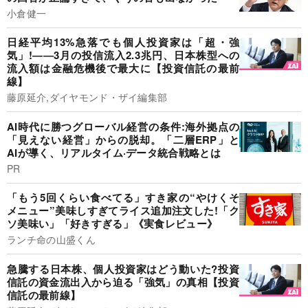
小倉健一
日経平均13%急落でも個人投資家は「超・強
気」!――3月の投信流入2.3兆円、日本株型への
流入額は金融危機後で最大に【投資信託の最前
線】
藤原延介,ダイヤモンド・ザイ編集部
AI時代に勝つグローバル経営の条件:海外拠点の
「見えない経営」からの脱却。「二層ERP」と
AIが導く、リアルタイム·データ統合戦略とは
PR
「もう5回くらい食べてる」すき家の“やけくそ
メニュー”美味しすぎてライス追加注文した!「ク
ソ美味い」「好きすぎる」《実食レビュー》
ランチ命の山盛くん
急騰する日本株、個人投資家はどう動いた?投資
信託の資金流出入から迫る「強気」の真相【投資
信託の最前線】