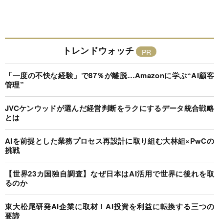
トレンドウォッチ
「一度の不快な経験」で87％が離脱…Amazonに学ぶ“AI顧客
管理”
JVCケンウッドが選んだ経営判断をラクにするデータ統合戦略
とは
AIを前提とした業務プロセス再設計に取り組む大林組×PwCの
挑戦
【世界23カ国独自調査】なぜ日本はAI活用で世界に後れを取
るのか
東大松尾研発AI企業に取材！AI投資を利益に転換する三つの
要諦