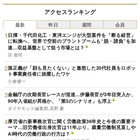
アクセスランキング
最新
昨日
週間
会員
日揮・千代田化工・東洋エンジが大型案件を「断る経営」
に転換へ、世界で空前のプラントブームも“脱・請負”を加
速…収益基盤として狙う市場とは？
宗 敦司
孫正義が「顔も見たくない」と激怒した20代社員をロボッ
ト事業責任者に抜擢したワケ
小倉健一
金融庁の次期長官レースが混迷…伊藤長官が3年目突入か、
90年入省組が昇格か、「第3のシナリオ」も浮上
ダイヤモンド編集部,高野 豪
厚労省の新事務次官に聞く労働政策36年史と今後の重要テ
ーマ…旧労働省出身次官は11年ぶり、裁量労働制見直しや
AI時代の労働行政の行方は？