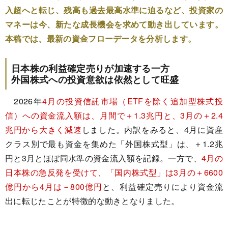
入超へと転じ、残高も過去最高水準に迫るなど、投資家の
マネーは今、新たな成長機会を求めて動き出しています。
本稿では、最新の資金フローデータを分析します。
日本株の利益確定売りが加速する一方
外国株式への投資意欲は依然として旺盛
2026年
4月の投資信託市場（ETFを除く追加型株式投
信）への資金流入額は、月間で＋1.3兆円と、3月の＋2.4
兆円から大きく減速
しました。内訳をみると、4月に資産
クラス別で最も資金を集めた「外国株式型」は、＋1.2兆
円と3月とほぼ同水準の資金流入額を記録。一方で、
4月の
日本株の急反発を受けて、「国内株式型」は3月の＋6600
億円から4月は－800億円
と、利益確定売りにより資金流
出に転じたことが特徴的な動きとなりました。