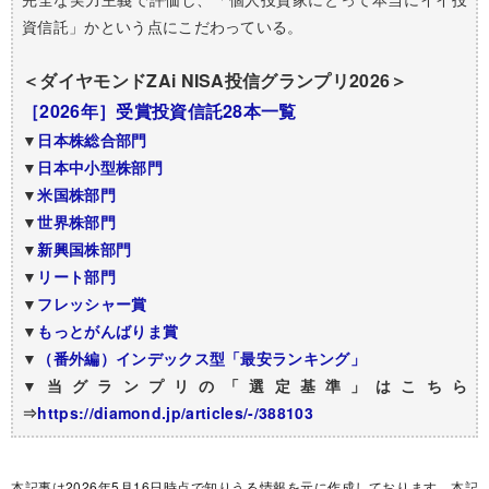
資信託」かという点にこだわっている。
＜ダイヤモンドZAi NISA投信グランプリ2026＞
［2026年］受賞投資信託28本一覧
▼
日本株総合部門
▼
日本中小型株部門
▼
米国株部門
▼
世界株部門
▼
新興国株部門
▼
リート部門
▼
フレッシャー賞
▼
もっとがんばりま賞
▼
（番外編）インデックス型「最安ランキング」
▼当グランプリの「選定基準」はこちら
⇒
https://diamond.jp/articles/-/388103
本記事は2026年5月16日時点で知りうる情報を元に作成しております。本記