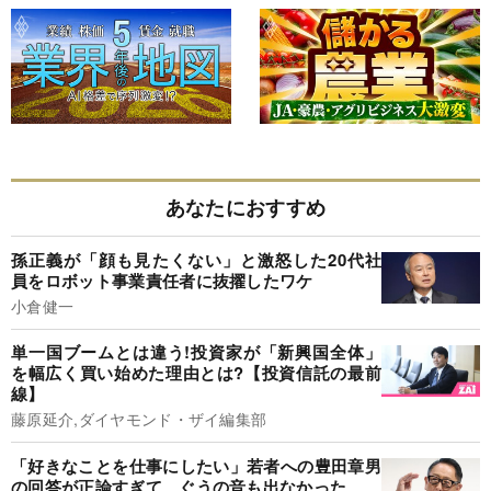
あなたにおすすめ
孫正義が「顔も見たくない」と激怒した20代社
員をロボット事業責任者に抜擢したワケ
小倉健一
単一国ブームとは違う!投資家が「新興国全体」
を幅広く買い始めた理由とは?【投資信託の最前
線】
藤原延介,ダイヤモンド・ザイ編集部
「好きなことを仕事にしたい」若者への豊田章男
の回答が正論すぎて、ぐうの音も出なかった