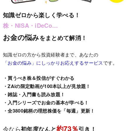
知識ゼロから楽しく学べる！
株・NISA・iDeCo…
お金の悩み
をまとめて解消！
知識ゼロの方から投資経験者まで、あなたの
「お金の悩み」にしっかりお応えするサービス
です。
・買うべき株＆投信がすぐわかる
・ZAiの限定動画が100本以上が見放題！
・雑誌・入門書も読み放題！
・入門シリーズでお金の基本が学べる！
・全3800銘柄の理想株価を「毎週」更新！
約73％
今なら
初年度なんと
引き！