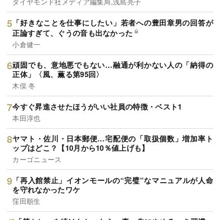
ダイヤモンド社メディア編集局,浅島亮子
「好きなことを仕事にしたい」若者への豊田章男の回答が
正論すぎて、ぐうの音も出なかった
小倉健一
頑固でも、意地悪でもない…融通が利かない人の「納得の
正体」〈風、薫る第95回〉
木俣 冬
今すぐ昇進させたほうがいい社員の特徴・ベスト1
本田淳也
ヤマト・佐川・日本郵便…宅配便の「取扱個数」増加率ト
ップはどこ？【10月から10％値上げも】
カーゴニュース
「再入館禁止」イオンモールの“完璧”なマニュアルが人命
を守れなかったワケ
窪田順生