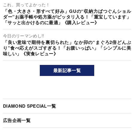
これ、買ってよかった！
「色・大きさ・形すべて好み」GUの“収納力ばつぐんショル
ダー”お薬手帳や処方薬がピッタリ入る！「重宝しています」
「サッと出かけるのに最適」《購入レビュー》
今日のリーマンめし!!
「良い意味で期待を裏切られた」なか卯の“まぐろ2倍どんぶ
り”食べ応えがスゴすぎる！「お腹いっぱい」「シンプルに美
味しい」《実食レビュー》
最新記事一覧
DIAMOND SPECIAL一覧
広告企画一覧